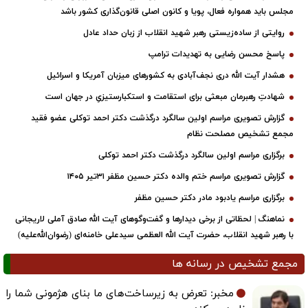
مجلس باید همواره فعال، پویا و کانون اصلی قانون‌گذاری کشور باشد
روایتی از ساده‌زیستی رهبر شهید انقلاب از زبان حداد عادل
پاسخ محسن رضایی به تهدیدات ترامپ
هشدار آیت الله دری نجف‌آبادی به کشورهای میزبان آمریکا و اسرائیل
شهادتِ رهبرمان مبعثی برای استقامت و استکبارستیزیِ در جهان است
گزارش تصویری مراسم اولین سالگرد درگذشت دکتر احمد توکلی عضو فقید
مجمع تشخیص مصلحت نظام
برگزاری مراسم اولین سالگرد درگذشت دکتر احمد توکلی
گزارش تصویری مراسم ختم والده دکتر حسین مظفر ۳۱تیر ۱۴۰۵
برگزاری مراسم یادبود مادر دکتر حسین مظفر
نماهنگ | لحظاتی از برخی دیدارها و گفت‌وگوهای آیت ‌الله صادق آملی لاریجانی
با رهبر شهید انقلاب، حضرت آیت‌ الله العظمی سیدعلی خامنه‌ای (رضوان‌الله‌علیه)
مجمع تشخیص در رسانه ها
مخبر: تعرض به زیرساخت‌های ما بنای هژمونی شما را