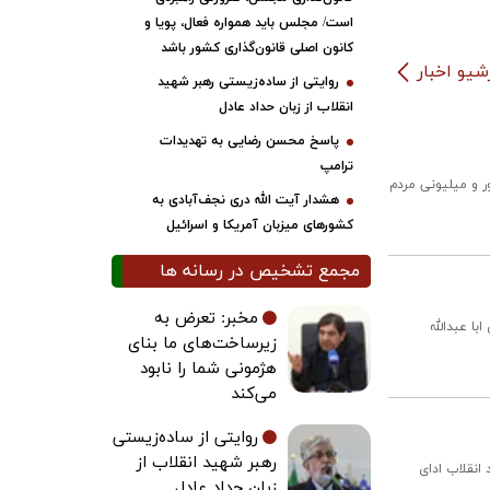
است/ مجلس باید همواره فعال، پویا و
کانون اصلی قانون‌گذاری کشور باشد
شیو اخبار
روایتی از ساده‌زیستی رهبر شهید
انقلاب از زبان حداد عادل
پاسخ محسن رضایی به تهدیدات
ترامپ
 و میلیونی مردم
هشدار آیت الله دری نجف‌آبادی به
کشورهای میزبان آمریکا و اسرائیل
مجمع تشخیص در رسانه ها
مخبر: تعرض به
ا عبدالله
زیرساخت‌های ما بنای
هژمونی شما را نابود
می‌کند
روایتی از ساده‌زیستی
رهبر شهید انقلاب از
انقلاب ادای
زبان حداد عادل