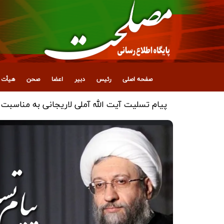
صفحه اصلی
رئیس
دبیر
اعضا
صحن
هیأت ع