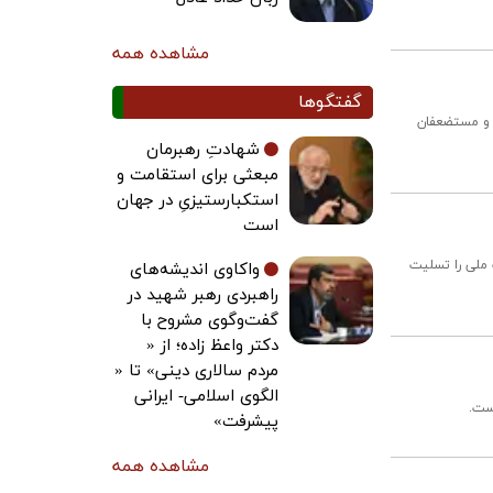
مشاهده همه
گفتگوها
 و مستضعفان
شهادتِ رهبرمان
مبعثی برای استقامت و
استکبارستیزیِ در جهان
است
ملی را تسلیت
واکاوی اندیشه‌های
راهبردی رهبر شهید در
گفت‌وگوی مشروح با
دکتر واعظ زاده؛ از «
مردم سالاری دینی» تا «
الگوی اسلامی- ایرانی
ست.
پیشرفت»
مشاهده همه