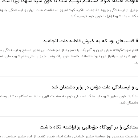
قاومت امتداد صراط مستقیم ترسیم شده با خون سیدالشهدا (ع) است
 از ایستادگی جبهه مقاومت، تاکید کرد: امروز استقامت ملت ایران و ایستادگی جبهه م
که سیدالشهدا (ع) با خون خود ترسیم کرد.
 قدسیه‌ای بود که به خیزش قاطبه ملت انجامید
 صورت‌گرفته میان ایران و آمریکا، با تمجید از مجاهدت نیروهای مسلح و ایستادگی ست
 مطهر شهدای سرافراز این نبرد ظالمانه، خاصه خون پاک رهبر عزیز و عالی‌مقام شهیدمان، ن
د.
 ایستادگی ملت مؤمن در برابر دشمنان شد
 کرد: خون مطهر شهیدان جنگ تحمیلی دوم به مشیت الهی مایه استحکام بیشتر وحدت
دشمنان شد.
سبت صدمین روز حماسه حضور خیابانی ملت ایران ضمن تقدیر از این حضور حماسی ، د