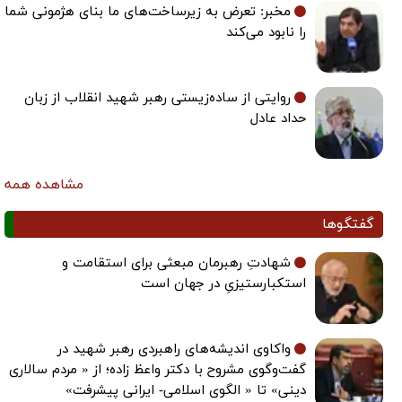
مخبر: تعرض به زیرساخت‌های ما بنای هژمونی شما
را نابود می‌کند
روایتی از ساده‌زیستی رهبر شهید انقلاب از زبان
حداد عادل
مشاهده همه
گفتگوها
شهادتِ رهبرمان مبعثی برای استقامت و
استکبارستیزیِ در جهان است
واکاوی اندیشه‌های راهبردی رهبر شهید در
گفت‌وگوی مشروح با دکتر واعظ زاده؛ از « مردم سالاری
دینی» تا « الگوی اسلامی- ایرانی پیشرفت»