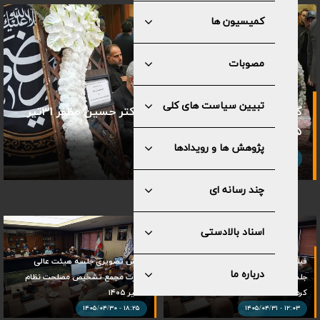
کمیسیون ها
مصوبات
تبیین سیاست های کلی
گزارش تصویری مراسم ختم والده دکتر حسین مظفر ۳۱تیر
۱۴۰۵
پژوهش ها و رویدادها
۲۰:۳۷ - ۱۴۰۵/۰۴/۳۱
چند رسانه ای
اسناد بالادستی
فیلم/ هیات عالی نظارت سازوکار برگزاری
گزارش تصویری جلسه هیئت عالی
درباره ما
جلسات مجلس در شرایط اضطرار را تایید
نظارت مجمع تشخیص مصلحت نظام
کرد
۳۰تیر ۱۴۰۵
۱۸:۲۵ - ۱۴۰۵/۰۴/۳۰
۱۲:۰۳ - ۱۴۰۵/۰۴/۳۱