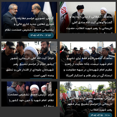
نماهنگ | لحظاتی از برخی دیدارها و
گزارش تصویری مراسم معارفه دکتر
گفت‌وگوهای آیت ‌الله صادق آملی
حیدری معاون جدید اداری مالی و
لاریجانی با رهبر شهید انقلاب، حضرت
پشتیبانی مجمع تشخیص مصلحت نظام
آیت‌ الله العظمی سیدعلی خامنه‌ای
۱۲:۵۶ - ۱۴۰۵/۰۴/۳۰
(رضوان‌الله‌علیه)
۱۲:۱۸ - ۱۴۰۵/۰۴/۳۱
نماهنگ /حضور مردم فقط برای تشییع
فیلم/ آیت الله آملی لاریجانی: حضور
امام شهید نیست، بلکه حمایت از راهبرد
پرشور مردم در مراسم تشییع رهبر
عظیم امام شهیدمان در جبهه مقاومت و
شهیدمان جلوه‌ای از اقتدار ملی و تحقق
ایستادگی در برابر ظلم و استکبار آمریکا
وعده الهی است
است
۱۵:۲۴ - ۱۴۰۵/۰۴/۱۵
۰۷:۳۷ - ۱۴۰۵/۰۴/۲۰
فیلم / رئیس مجمع تشخیص مصلحت
گزارش تصویری حضور آیت الله آملی
نظام: امام شهید با خون خود کشور را
لاریجانی در مراسم تشییع پیکر مطهر
بیمه کرد
رهبر شهید انقلاب
۲۳:۴۹ - ۱۴۰۵/۰۴/۱۴
۱۱:۱۰ - ۱۴۰۵/۰۴/۱۵