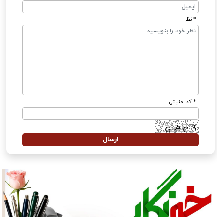
* نظر
* کد امنیتی