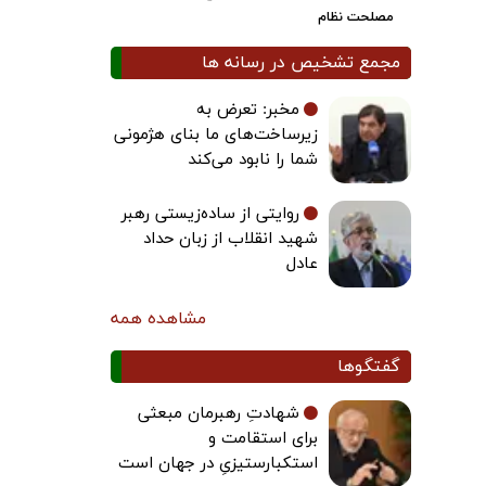
مصلحت نظام
مجمع تشخیص در رسانه ها
مخبر: تعرض به
زیرساخت‌های ما بنای هژمونی
شما را نابود می‌کند
روایتی از ساده‌زیستی رهبر
شهید انقلاب از زبان حداد
عادل
مشاهده همه
گفتگوها
شهادتِ رهبرمان مبعثی
برای استقامت و
استکبارستیزیِ در جهان است