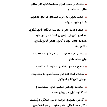
نظارت بر حسن اجرای سیاست‌های کلی نظام:
نظارت بر فرایندها
مخبر: تعرض به زیرساخت‌های ما بنای هژمونی
شما را نابود می‌کند
حفظ وحدت ملی و تقویت جایگاه قانون‌گذاری
مجلس، ضرورتی راهبردی است/ مجلس باید
همواره فعال، پویا و کانون اصلی قانون‌گذاری
کشور باشد
روایتی از ساده‌زیستی رهبر شهید انقلاب از
زبان حداد عادل
پاسخ محسن رضایی به تهدیدات ترامپ
هشدار آیت الله دری نجف‌آبادی به کشورهای
میزبان آمریکا و اسرائیل
شهادتِ رهبرمان مبعثی برای استقامت و
استکبارستیزیِ در جهان است
گزارش تصویری مراسم اولین سالگرد درگذشت
دکتر احمد توکلی عضو فقید مجمع تشخیص