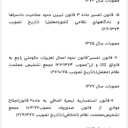
مصوبات سال ۱۳۷
۴
۵- قانون‌ تفسير ماده‌ ۳ قانون‌ تبيين‌ حدود صلاحيت‌ دادسراها
و دادگاههاي‌ نظامي‌ كشور(معضل‌) (تاریخ تصویب
۲/۶/۱۳۷۴)
مصوبات
سا
ل
۱۳۷۵
۶- قانون تفسير"قانون‌ نحوه‌ اعمال‌ تعزيرات حكومتي راجع‌ به
قاچاق‌ كالا و ارز"مصوب‌ ۱۲/۲/۱۳۷۴ مجمع‌ تشخيص‌ مصلحت‌
نظام‌ (معضل‌).(تاریخ تصویب ۲۷/۱۰/۷۵)
مصوبات سال ۱۳۷۷
۷-قانون استفساريه تبصرة الحاقي به ماده۲ قانون‌اصلاح
موادي از قانون صدورچك مصوب۱۰/۳/۷۶ مجمع
تشخيص‌مصلحت نظام (اختلافي‌).(تاریخ تصویب ۲۱/۹/۱۳۷۷)