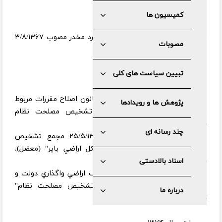
مصوبات سال ۱۳۶۸
کمیسیون ها
۱- تفسير ماده‌ ۲۸ قانون‌ مبارزه‌ با موارد مخدر مصوب‌ ۳/۸/۱۳۶۷
مصوبات
مجمع‌.(تاریخ تصویب۲۱/۹/۱۳۶۸)
تبیین سیاست های کلی
مصوبات سال
۱۳۷۳
۲- قانون تفسير تبصره‌هاي ۳ و ۶ "قانون اصلاح مقررات مربوط
پژوهش ها و رویدادها
به طلاق" مصوب ۲۸/۸/۷۱ مجمع تشخيص مصلحت نظام
(اختلافي).(تاریخ تصویب۳/۶/۱۳۷۳)
چند رسانه ای
۳- قانون‌ تفسير مصوبه‌ مورخ‌ ۲۵/۵/۱۳۶۷ مجمع‌ تشخيص‌
مصلحت‌ نظام‌ در خصوص‌ "حل‌ مشكل‌ اراضي‌ باير" (معضل‌).
(تاریخ تصویب۳/۶/۱۳۷۳)
اسناد بالادستی
۴- قانون‌ "تفسير قانون‌ تعيين‌ تكليف‌ اراضي‌ واگذاري‌ دولت‌ و
نهادها مصوب‌ ۱۵/۱۲/۱۳۷۳ مجمع‌ تشخيص‌ مصلحت‌ نظام‌"
درباره ما
(معضل‌).(تاریخ تصویب۳/۹/۱۳۷۳)