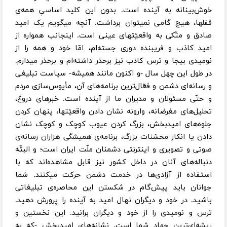
خوش‌بینانه به آینده است. بدون این کلید اساسیِ همه‌ی
قفلها، هیچ گامی نمیتوان برداشت. آنچه میگویم یک امید
صادق و متّکی به واقعیّتهای عینی است. اینجانب همواره از
امید کاذب و فریبنده‌ دوری جسته‌ام، امّا خود و همه را از
نومیدی بیجا و ترس کاذب نیز برحذر داشته‌‌ام و برحذر میدارم.
در طول این چهل سال -و اکنون مانند همیشه- سیاست تبلیغی
و رسانه‌ای دشمن و فعّال‌ترین برنامه‌های آن، مأیوس‌سازی مردم
و حتّی مسئولان و مدیران ما از آینده است. خبرهای دروغ،
تحلیل‌های مغرضانه، وارونه‌ نشان دادن واقعیّتها، پنهان کردن
جلوه‌های امیدبخش، بزرگ کردن عیوب کوچک و کوچک نشان
دادن یا انکار محسّنات بزرگ، برنامه‌‌ی همیشگی هزاران رسانه‌ی
صوتی و تصویری و اینترنتی دشمنان ملّت ایران است؛ و البتّه
دنباله‌های آنان در داخل کشور نیز قابل مشاهده‌اند که با
استفاده از آزادی‌ها در خدمت دشمن حرکت میکنند. شما
جوانان باید پیش‌گام در شکستن این محاصره‌ی تبلیغاتی
باشید. در خود و دیگران نهال امید به آینده را پرورش دهید.
ترس و نومیدی را از خود و دیگران برانید. این نخستین و
ریشه‌ای‌ترین جهاد شما است. نشانه‌های امیدبخش -که به