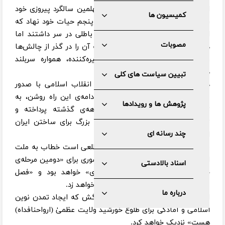
انقلاب کبیر اسلامی ایران در حالی چهلمین سالگرد پیروزی خود
کمیسیون ها
را پشت سر گذاشت و قدم به دهه‌ی پنجم حیات خود نهاد که
اگرچه دشمنان مستکبرش گمان‌های باطلی در سر داشتند اما
مصوبات
دوستانش در سراسر جهان، امیدوارانه آن را در گذر از چالش‌ها
و به دست آوردن پیشرفت‌های خیره‌کننده، همواره سربلند
دیده‌اند.
تبیین سیاست های کلی
در چنین نقطه‌ی عطفی، رهبر حکیم انقلاب اسلامی با صدور
«بیانیه‌ی گام دوم انقلاب» و برای ادامه‌ی این راه روشن، به
پژوهش ها و رویدادها
تبیین دستاوردهای شگرف چهار دهه‌ی گذشته پرداخته و
توصیه‌هایی اساسی به‌منظور «جهاد بزرگ برای ساختن ایران
چند رسانه ای
اسلامی بزرگ» ارائه فرموده‌اند.
بیانیه‌ی «گام دوم انقلاب» تجدید مطلعی است خطاب به ملت
ایران و به‌ویژه جوانان که به‌مثابه منشوری برای «دومین مرحله‌ی
اسناد بالادستی
خودسازی، جامعه‌پردازی و تمدن‌سازی» خواهد بود و «فصل
جدید زندگی جمهوری اسلامی» را رقم خواهد زد.
درباره ما
این گام دوم، انقلاب را «به آرمان بزرگش که ایجاد تمدن نوین
اسلامی و آمادگی برای طلوع خورشید ولایت عظمیٰ (ارواحنافداه)
هست» نزدیک خواهد کرد.