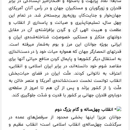
سابعاً: نماد پُرابّهت و باشکوه و افتخارآمیز ایستادگی در برابر
قلدران و زورگویان و مستکبران جهان و در رأس آنان آمریکای
جهان‌خوار و جنایت‌کار، روزبه‌روز برجسته‌تر شد. در تمام این
چهل سال، تسلیم‌ناپذیری و صیانت و پاسداری از انقلاب و
عظمت و هیبت الهی آن و گردن برافراشته‌ی آن در مقابل
دولتهای متکبّر و مستکبر، خصوصیّت شناخته‌شده‌ی ایران و
ایرانی بویژه جوانان این مرز و بوم به‌شمار میرفته است.
قدرتهای انحصارگر جهان که همواره حیات خود را در دست‌اندازی
به استقلال دیگر کشورها و پایمال کردن منافع حیاتی آنها برای
مقاصد شوم خود دانسته‌اند، در برابر ایران اسلامی و انقلابی،
اعتراف به ناتوانی کردند. ملّت ایران در فضای حیات‌بخش
انقلاب توانست نخست دست‌نشانده‌ی آمریکا و عنصر خائن به
ملّت را از کشور برانَد و پس از ‌آن هم تا امروز از سلطه‌ی
دوباره‌ی قلدران جهانی بر کشور با قدرت و شدّت جلوگیری کند.
انقلاب چهل‌ساله و گام بزرگ دوم
جوانان عزیز! اینها بخشی محدود از سرفصل‌های عمده در
سرگذشت چهل‌ساله‌ی انقلاب اسلامی است؛ انقلاب عظیم و