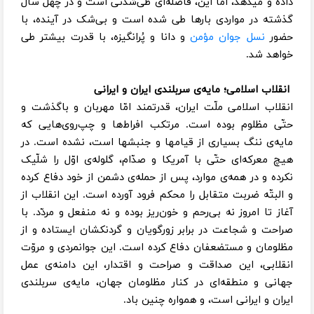
داده و میدهد، امّا این، فاصله‌ای طی‌شدنی است و در چهل سال
گذشته در مواردی بارها طی شده است و بی‌شک در آینده، با
حضور
نسل جوان مؤمن
و دانا و پُرانگیزه، با قدرت بیشتر طی
خواهد شد.
انقلاب اسلامی؛ مایه‌ی سربلندی ایران و ایرانی
انقلاب اسلامی ملّت ایران، قدرتمند امّا مهربان و باگذشت و
حتّی مظلوم بوده است. مرتکب افراط‌ها و چپ‌روی‌هایی که
مایه‌ی ننگ بسیاری از قیامها و جنبشها است، نشده است. در
هیچ معرکه‌ای حتّی با آمریکا و صدّام، گلوله‌ی اوّل را شلّیک
نکرده و در همه‌ی موارد، پس ‌از حمله‌ی دشمن از خود دفاع کرده
و البتّه ضربت متقابل را محکم فرود آورده است. این انقلاب از
آغاز تا امروز نه بی‌رحم و خون‌ریز بوده و نه منفعل و مردّد. با
صراحت و شجاعت در برابر زورگویان و گردنکشان ایستاده و از
مظلومان و مستضعفان دفاع کرده است. این جوانمردی و مروّت
انقلابی، این صداقت و صراحت و اقتدار، این دامنه‌ی عمل
جهانی و منطقه‌ای در کنار مظلومان جهان، مایه‌ی سربلندی
ایران و ایرانی است، و همواره چنین باد.