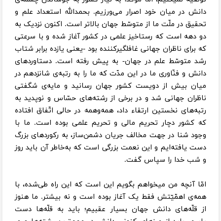
دانش در میان خود اصرار می‌ورزیم. بحمدالله استعداد علم و
تحقیق در ملّت ما از متوسّط جهان بالاتر است. اکنون نزدیک به
دو دهه است که رستاخیز علمی در کشور آغاز شده و با سرعتی
که برای ناظران جهانی غافلگیرکننده بود -یعنی یازده برابر شتاب
رشد متوسّط علم در جهان- به پیش رفته است. دستاوردهای
دانش و فنّاوری ما در این مدّت که ما را به رتبه‌ی شانزدهم در
میان بیش از دویست کشور جهان رسانید و مایه‌ی شگفتی
ناظران جهانی شد و در برخی از رشته‌های حسّاس و نوپدید به
رتبه‌های نخستین ارتقاء داد، همه‌وهمه در حالی اتّفاق افتاده
که کشور دچار تحریم مالی و تحریم علمی بوده است. ما با
وجود شنا در جهت مخالف جریان دشمن‌ساز، به رکوردهای بزرگ
دست یافته‌ایم و این نعمت بزرگی است که به‌خاطر آن باید روز
و شب خدا را سپاس گفت.
امّا آنچه من میخواهم بگویم این است که این راه طی‌شده، با
همه‌ی اهمّیّتش فقط یک آغاز بوده است و نه بیشتر. ما هنوز
از قلّه‌های دانش جهان بسیار عقبیم؛ باید به قلّه‌ها دست