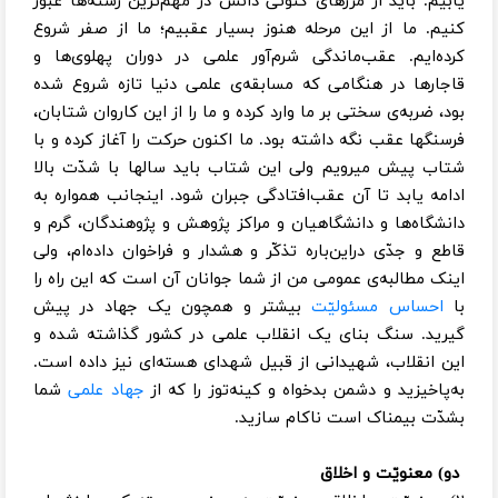
یابیم. باید از مرزهای کنونی دانش در مهم‌ترین رشته‌ها عبور
کنیم. ما از این مرحله هنوز بسیار عقبیم؛ ما از صفر شروع
کرده‌ایم. عقب‌ماندگی شرم‌آور علمی در دوران پهلوی‌ها و
قاجارها در هنگامی که مسابقه‌ی علمی دنیا تازه شروع شده
بود، ضربه‌ی سختی بر ما وارد کرده و ما را از این کاروان شتابان،
فرسنگها عقب نگه داشته بود. ما اکنون حرکت را ‌آغاز کرده و با
شتاب پیش میرویم ولی این شتاب باید سالها با شدّت بالا
ادامه یابد تا آن عقب‌افتادگی جبران شود. اینجانب همواره به
دانشگاه‌ها و دانشگاهیان و مراکز پژوهش و پژوهندگان، گرم و
قاطع و جدّی دراین‌باره تذکّر و هشدار و فراخوان داده‌ام، ولی
اینک مطالبه‌ی عمومی من از شما جوانان آن است که این راه را
با
احساس مسئولیّت
بیشتر و همچون یک جهاد در پیش
گیرید. سنگ بنای یک انقلاب علمی در کشور گذاشته شده و
این انقلاب، شهیدانی از قبیل شهدای هسته‌ای نیز داده است.
به‌پاخیزید و دشمن بدخواه و کینه‌توز را که از
جهاد علمی
شما
بشدّت بیمناک است ناکام سازید.
دو) معنویّت و اخلاق