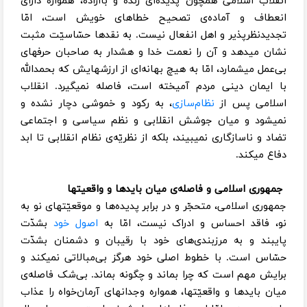
انقلاب اسلامی همچون پدیده‌ای زنده و بااراده، همواره دارای
انعطاف و آماده‌ی تصحیح خطاهای خویش است، امّا
تجدیدنظرپذیر و اهل انفعال نیست. به نقدها حسّاسیّت مثبت
نشان میدهد و آن را نعمت خدا و هشدار به صاحبان حرفهای
بی‌عمل میشمارد، امّا به هیچ بهانه‌ای از ارزشهایش که بحمدالله
با ایمان دینی مردم آمیخته است، فاصله نمیگیرد. انقلاب
اسلامی پس از
نظام‌سازی
، به رکود و خموشی دچار نشده و
نمیشود و میان جوشش انقلابی و نظم سیاسی و اجتماعی
تضاد و ناسازگاری نمیبیند، بلکه از نظریّه‌ی نظام انقلابی تا ابد
دفاع میکند.
جمهوری اسلامی و فاصله‌ی میان بایدها و واقعیتها
جمهوری اسلامی، متحجّر و در برابر پدیده‌ها و موقعیّتهای نو به
نو، فاقد احساس و ادراک نیست، امّا به
اصول خود
بشدّت
پایبند و به مرزبندی‌های خود با رقیبان و دشمنان بشدّت
حسّاس است. با خطوط اصلی خود هرگز بی‌مبالاتی نمیکند و
برایش مهم است که چرا بماند و چگونه بماند. بی‌شک فاصله‌ی
میان بایدها و واقعیّتها، همواره وجدانهای آرمان‌خواه را عذاب