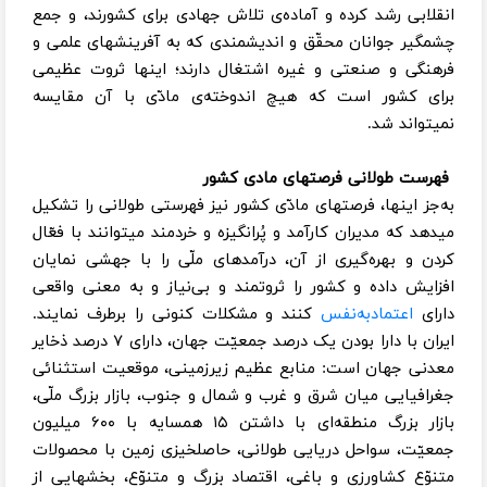
انقلابی رشد کرده و آماده‌ی تلاش جهادی برای کشورند، و جمع
چشمگیر جوانان محقّق و اندیشمندی که به آفرینشهای علمی و
فرهنگی و صنعتی و غیره اشتغال دارند؛ اینها ثروت عظیمی
برای کشور است که هیچ اندوخته‌ی مادّی با آن مقایسه
نمیتواند شد.
فهرست طولانی فرصتهای مادی کشور
به‌جز اینها، فرصتهای مادّی کشور نیز فهرستی طولانی را تشکیل
میدهد که مدیران کارآمد و پُرانگیزه و خردمند میتوانند با فعّال
کردن و بهره‌گیری از آن، درآمدهای ملّی را با جهشی نمایان
افزایش داده و کشور را ثروتمند و بی‌نیاز و به معنی واقعی
دارای
اعتمادبه‌نفس
کنند و مشکلات کنونی را برطرف نمایند.
ایران با دارا بودن یک درصد جمعیّت جهان، دارای ۷ درصد ذخایر
معدنی جهان است: منابع عظیم زیرزمینی، موقعیت استثنائی
جغرافیایی میان شرق و غرب و شمال و جنوب، بازار بزرگ ملّی،
بازار بزرگ منطقه‌ای با داشتن ۱۵ همسایه با ۶۰۰ میلیون
جمعیّت، سواحل دریایی طولانی، حاصلخیزی زمین با محصولات
متنوّع کشاورزی و باغی، اقتصاد بزرگ و متنوّع، بخشهایی از