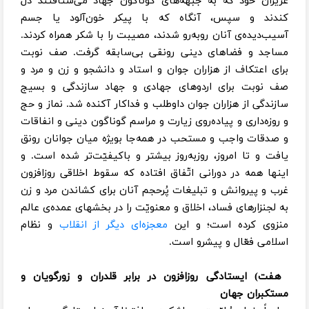
عزیزان خود که به جبهه‌های گوناگون جهاد می‌شتافتند دل
کندند و سپس، آنگاه که با پیکر خون‌آلود یا جسم
آسیب‌دیده‌ی آنان روبه‌رو شدند، مصیبت را با شکر همراه کردند.
مساجد و فضاهای دینی رونقی بی‌سابقه گرفت. صف نوبت
برای اعتکاف از هزاران جوان و استاد و دانشجو و زن و مرد و
صف نوبت برای اردوهای جهادی و جهاد سازندگی و بسیج
سازندگی از هزاران جوان داوطلب و فداکار آکنده شد. نماز و حج
و روزه‌داری و پیاده‌روی زیارت و مراسم گوناگون دینی و انفاقات
و صدقات واجب و مستحب در همه‌جا بویژه میان جوانان رونق
یافت و تا امروز، روزبه‌روز بیشتر و باکیفیّت‌تر شده است. و
اینها همه در دورانی اتّفاق افتاده که سقوط اخلاقی روزافزون
غرب و پیروانش و تبلیغات پُرحجم آنان برای کشاندن مرد و زن
به لجنزارهای فساد، اخلاق و معنویّت را در بخشهای عمده‌ی عالم
منزوی کرده است؛ و این
معجزه‌ای دیگر از انقلاب
و نظام
اسلامی فعّال و پیشرو است.
هفت) ایستادگی روزافزون در برابر قلدران و زورگویان و
مستکبران جهان