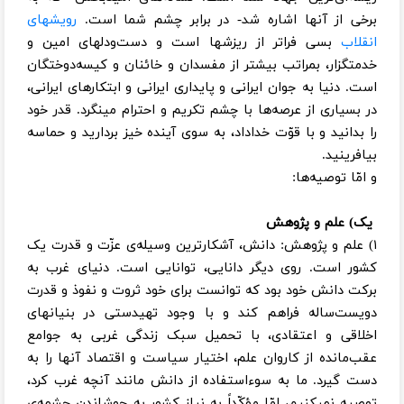
برخی از آنها اشاره شد- در برابر چشم شما است.
رویشهای
انقلاب
بسی فراتر از ریزشها است و دست‌ودلهای امین و
خدمتگزار، بمراتب بیشتر از مفسدان و خائنان و کیسه‌دوختگان
است. دنیا به جوان ایرانی و پایداری ایرانی و ابتکارهای ایرانی،
در بسیاری از عرصه‌ها با چشم تکریم و احترام مینگرد. قدر خود
را بدانید و با قوّت خداداد، به سوی ‌آینده خیز بردارید و حماسه
بیافرینید.
و امّا توصیه‌ها:
یک) علم و پژوهش
۱) علم و پژوهش: دانش،‌ آشکارترین وسیله‌ی عزّت و قدرت یک
کشور است. روی دیگر دانایی، توانایی است. دنیای غرب به
برکت دانش خود بود که توانست برای خود ثروت و نفوذ و قدرت
دویست‌ساله فراهم کند و با وجود تهیدستی در بنیانهای
اخلاقی و اعتقادی، با تحمیل سبک زندگی غربی به جوامع
عقب‌مانده از کاروان علم، اختیار سیاست و اقتصاد آنها را به
دست گیرد. ما به سوءاستفاده از دانش مانند آنچه غرب کرد،
توصیه نمیکنیم، امّا مؤکّداً به نیاز کشور به جوشاندن چشمه‌ی