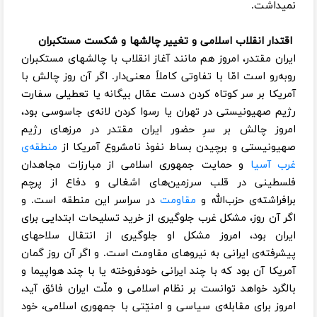
نمیداشت.
اقتدار انقلاب اسلامی و تغییر چالشها و شکست مستکبران
ایران مقتدر، امروز هم مانند آغاز انقلاب با چالشهای مستکبران
روبه‌رو است امّا با تفاوتی کاملاً معنی‌دار. اگر آن روز چالش با
آمریکا بر سر کوتاه کردن دست عمّال بیگانه یا تعطیلی سفارت
رژیم صهیونیستی در تهران یا رسوا کردن لانه‌ی جاسوسی بود،
امروز چالش بر سرِ حضور ایران مقتدر در مرزهای رژیم
صهیونیستی و برچیدن بساط نفوذ نامشروع آمریکا از
منطقه‌ی
غرب آسیا
و حمایت جمهوری اسلامی از مبارزات مجاهدان
فلسطینی در قلب سرزمین‌های اشغالی و دفاع از پرچم
برافراشته‌ی حزب‌الله و
مقاومت
در سراسر این منطقه است. و
اگر آن روز، مشکل غرب جلوگیری از خرید تسلیحات ابتدایی برای
ایران بود،‌ امروز مشکل او جلوگیری از انتقال سلاحهای
پیشرفته‌ی ایرانی به نیروهای مقاومت است. و اگر آن روز گمان
آمریکا آن بود که با چند ایرانی خودفروخته یا با چند هواپیما و
بالگرد خواهد توانست بر نظام اسلامی و ملّت ایران فائق آید،
امروز برای مقابله‌ی سیاسی و امنیّتی با جمهوری اسلامی، خود