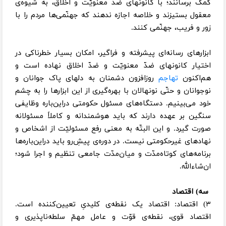
کمک برسانند؛ با کانونهای ضدّ معنویّت و اخلاق، به شیوه‌ی
معقول بستیزند و خلاصه اجازه ندهند که جهنّمی‌ها مردم را با
زور و فریب، جهنّمی کنند.
ابزارهای رسانه‌ای پیشرفته و فراگیر، امکان بسیار خطرناکی در
اختیار کانونهای ضدّ معنویّت و ضدّ اخلاق نهاده است و
هم‌اکنون
تهاجم
روزافزون دشمنان به دلهای پاک جوانان و
نوجوانان و حتّی نونهالان با بهره‌گیری از این ابزارها را به چشم
خود می‌بینیم. دستگاه‌های مسئول حکومتی دراین‌باره وظایفی
سنگین بر عهده دارند که باید هوشمندانه و کاملاً مسئولانه
صورت گیرد. و این البتّه به معنی رفع مسئولیّت از اشخاص و
نهادهای غیرحکومتی نیست. در دوره‌ی پیش‌ِرو باید دراین‌باره‌ها
برنامه‌های کوتاه‌مدّت و میان‌مدّت جامعی تنظیم و اجرا شود؛
ان‌شاء‌الله.
سه) اقتصاد
۳) اقتصاد: اقتصاد یک نقطه‌ی کلیدیِ تعیین‌کننده است.
اقتصاد قوی، نقطه‌ی قوّت و عامل مهمّ سلطه‌ناپذیری و