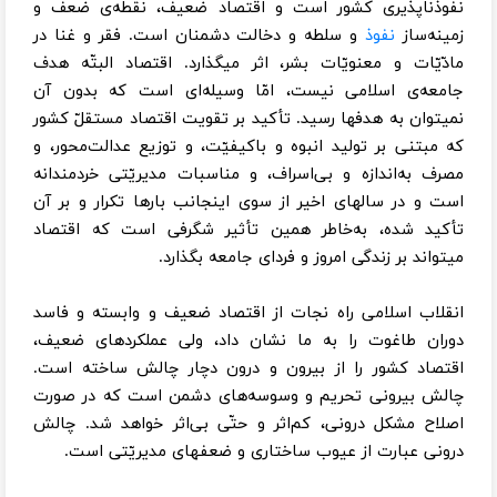
نفوذناپذیری کشور است و اقتصاد ضعیف، نقطه‌ی ضعف و
زمینه‌‌ساز
نفوذ
و سلطه و دخالت دشمنان است. فقر و غنا در
مادّیّات و معنویّات بشر، اثر میگذارد. اقتصاد البتّه هدف
جامعه‌ی اسلامی نیست، امّا وسیله‌ای است که بدون آن
نمیتوان به هدفها رسید. تأکید بر تقویت اقتصاد مستقلّ کشور
که مبتنی‌ بر تولید انبوه و باکیفیّت، و توزیع عدالت‌محور، و
مصرف به‌اندازه و بی‌اسراف، و مناسبات مدیریّتی خردمندانه
است و در سالهای اخیر از سوی اینجانب بارها تکرار و بر آن
تأکید شده، به‌خاطر همین تأثیر شگرفی است که اقتصاد
میتواند بر زندگی امروز و فردای جامعه بگذارد.
انقلاب اسلامی راه نجات از اقتصاد ضعیف و وابسته و فاسد
دوران طاغوت را به ما نشان داد، ولی عملکردهای ضعیف،
اقتصاد کشور را از بیرون و درون دچار چالش ساخته است.
چالش بیرونی تحریم و وسوسه‌ها‌ی دشمن است که در صورت
اصلاح مشکل درونی، کم‌اثر و حتّی بی‌اثر خواهد شد. چالش
درونی عبارت از عیوب ساختاری و ضعفهای مدیریّتی است.