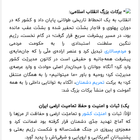
برکات بزرگ انقلاب اسلامی:
انقلاب به یک انحطاط تاریخی طولانی پایان داد و کشور که در
دوران پهلوی و قاجار بشدّت تحقیر شده و بشدّت عقب مانده
بود، در مسیر پیشرفت سریع قرار گرفت؛ در گام نخست، رژیم
ننگین سلطنت استبدادی را به حکومت مردمی
و
مردم‌سالاری
تبدیل کرد و عنصر اراده‌ی ملّی را که جان‌مایه‌‌ی
پیشرفت همه‌جانبه و حقیقی است در کانون مدیریّت کشور
وارد کرد؛ آنگاه جوانان را میدان‌دار اصلی حوادث و وارد عرصه‌ی
مدیریّت کرد؛ روحیه‌ و باور «ما میتوانیم» را به همگان منتقل
کرد؛ به برکت
تحریم دشمنان
،‌ اتّکاء به توانایی داخلی را به همه
آموخت و این منشأ برکات بزرگ شد:
یک) ثبات و امنیت و حفظ تمامیت ارضی ایران
اوّلاً: ثبات و
امنیّت کشور
و تمامیّت ارضی و حفاظت از مرزها را
که آماج تهدید جدّی دشمنان قرار گرفته بود ضمانت کرد و
معجزه‌ی پیروزی در جنگ هشت‌ساله و شکست رژیم بعثی و
پشتیبانان آمریکایی و اروپایی و شرقی‌اش را پدید ‌آورد.