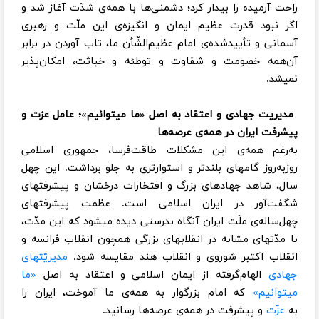
راحت آرمیده را بیدار کرد؛ دشمنی‌ها با همه‌ی شدّت آغاز شد و
اگر نبود قدرت عظیم ایمان و انگیزه‌ی این ملّت و رهبری
آسمانی و تأییدشده‌ی امام عظیم‌الشّأن ما، تاب آوردن در برابر
آن‌همه خصومت و شقاوت و توطئه و خباثت، امکان‌پذیر
نمیشد.
مدیریت جهادی و اعتقاد به اصل «ما میتوانیم»؛ عامل عزت و
پیشرفت ایران در همه‌ی عرصه‌ها
به‌رغم همه‌ی این مشکلات طاقت‌فرسا، جمهوری اسلامی
روزبه‌روز گامهای بلندتر و استوارتری به جلو برداشت. این چهل
سال، شاهد جهادهای بزرگ و افتخارات درخشان و پیشرفتهای
شگفت‌آور در ایران اسلامی است. عظمت پیشرفتهای
چهل‌ساله‌ی ملّت ایران آنگاه بدرستی دیده میشود که این مدّت،
با مدّتهای مشابه در انقلابهای بزرگی همچون انقلاب فرانسه و
انقلاب اکتبر شوروی و انقلاب هند مقایسه شود.
مدیریّتهای
جهادی
الهام‌گرفته از ایمان اسلامی و اعتقاد به اصل
«ما
میتوانیم»
که امام بزرگوار به همه‌ی ما آموخت، ایران را
به
عزّت
و پیشرفت در همه‌ی عرصه‌ها رسانید.