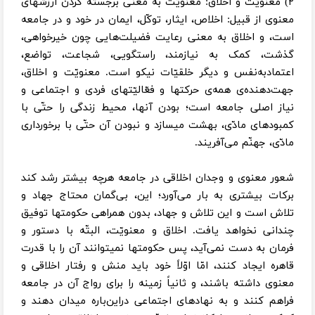
۲) معنویّت و اخلاق: معنویّت به معنی برجسته کردن ارزشهای
معنوی از قبیل: اخلاص، ایثار، توکّل، ایمان در خود و در جامعه
است، و اخلاق به معنی رعایت فضیلت‌هایی چون خیرخواهی،
گذشت، کمک به نیازمند، راستگویی، شجاعت، تواضع،
اعتمادبه‌نفس و دیگر خلقیّات نیکو است. معنویّت و اخلاق،
جهت‌دهنده‌ی همه‌ی حرکتها و فعّالیّتهای فردی و اجتماعی و
نیاز اصلی جامعه است؛ بودن آنها، محیط زندگی را حتّی با
کمبودهای مادّی، بهشت میسازد و نبودن آن حتّی با برخورداری
مادّی، جهنّم می‌آفریند.
شعور معنوی و وجدان اخلاقی در جامعه هرچه بیشتر رشد کند
برکات بیشتری به بار می‌آورد؛ این، بی‌گمان محتاج جهاد و
تلاش است و این تلاش و جهاد، بدون همراهی حکومتها توفیق
چندانی نخواهد یافت. اخلاق و معنویّت، البتّه با دستور و
فرمان به دست نمی‌آید، پس حکومتها نمیتوانند آن را با قدرت
قاهره ایجاد کنند، امّا اوّلاً خود باید منش و رفتار اخلاقی و
معنوی داشته باشند، و ثانیاً زمینه‌ را برای رواج آن در جامعه
فراهم کنند و به نهادهای اجتماعی دراین‌باره میدان دهند و