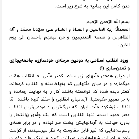
متن کامل این بیانیه به شرح زیر است.
بسم الله الرّحمن الرّحیم
الحمدلله ربّ العالمین و الصّلاة و السّلام علی سیّدنا محمّد و آله‌
الطّاهرین و صحبه المنتجبین و من تبعهم باحسان الی یوم
الدّین.
ورود انقلاب اسلامی به دومین مرحله‌‌ی خودسازی، جامعه‌پردازی
و تمدن‌سازی (۱)
از میان همه‌ی ملّتهای زیر ستم، کمتر ملّتی به انقلاب همّت
میگمارد؛ و در میان ملّتهایی که به‌پاخاسته و انقلاب کرده‌اند،
کمتر دیده شده که توانسته باشند کار را به نهایت رسانده و
به‌جز تغییر حکومتها، آرمانهای انقلابی را حفظ کرده باشند. امّا
انقلاب پُرشکوه ملّت ایران که بزرگ‌ترین و مردمی‌ترین انقلاب
عصر جدید است، تنها انقلابی است که یک چلّه‌ی پُرافتخار را
بدون خیانت به آرمانهایش پشت سر نهاده و در برابر همه‌ی
وسوسه‌هایی که غیر قابل مقاومت به نظر میرسیدند، از کرامت
خود و اصالت شعارهایش صیانت کرده و اینک وارد دوّمین