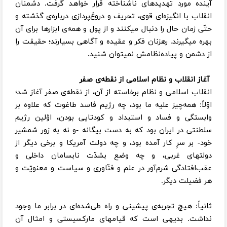
آینده مورد تهدیدهای ناشناخته قرار خواهد گرفت. دشمنان
انقلاب با انگیزه‌ای قوی، تحریف و دروغ‌پردازی درباره‌ی گذشته و
حتّی زمان حال را دنبال میکنند و از پول و همه‌ی ابزارها برای آن
بهره میگیرند. رهزنان فکر و عقیده و آگاهی بسیارند؛ حقیقت را
از دشمن و پیاده‌نظامش نمیتوان شنید.
آغاز انقلاب و نظام اسلامی از نقطه‌ی صفر
انقلاب اسلامی و نظام برخاسته از آن، از نقطه‌ی صفر آغاز شد؛
اوّلاً: همه‌چیز علیه ما بود، چه رژیم فاسد طاغوت که علاوه ‌بر
وابستگی و فساد و استبداد و کودتایی بودن، اوّلین رژیم
سلطنتی در ایران بود که به دست بیگانه -و نه به زور شمشیر
خود- بر سرِ کار آمده بود، و چه دولت آمریکا و برخی دیگر از
دولتهای غربی، و چه وضع بشدّت نابسامان داخلی و
عقب‌افتادگی شرم‌آور در علم و فنّاوری و سیاست و معنویّت و
هر فضیلت دیگر.
ثانیاً: هیچ تجربه‌ی پیشینی و راه طی‌شده‌ای در برابر ما وجود
نداشت. بدیهی است که قیامهای مارکسیستی و امثال آن