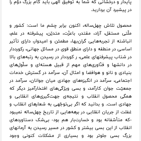
پایدار و درخشانی که شما به توفیق الهی باید گام بزرگ دوّم را
در پیشبرد آن بردارید.
محصول تلاش چهل‌ساله، اکنون برابر چشم ما است: کشور و
ملّتی مستقل، آزاد، مقتدر، باعزّت، متدیّن، پیشرفته در علم،
انباشته از تجربه‌هایی گران‌بها، مطمئن و امیدوار، دارای تأثیر
اساسی در منطقه و دارای منطق قوی در مسائل جهانی، رکورددار
در شتاب پیشرفتهای علمی، ر کورددار در رسیدن به رتبه‌های بالا
در دانشها و فنّاوری‌های مهم از قبیل هسته‌ای و سلّول‌های
بنیادی و نانو و هوافضا و امثال آن، سرآمد در گسترش خدمات
اجتماعی، سرآمد در انگیزه‌های جهادی میان جوانان، سرآمد در
جمعیّت جوان کارآمد، و بسی ویژگی‌های افتخارآمیز دیگر که
همگی محصول انقلاب و نتیجه‌ی جهت‌گیری‌های انقلابی و
جهادی است. و بدانید که اگر بی‌توجّهی به شعارهای انقلاب و
غفلت از جریان انقلابی در برهه‌هایی از تاریخ چهل‌ساله نمیبود
-که متأسّفانه بود و خسارت‌بار هم بود- بی‌شک دستاوردهای
انقلاب از این بسی بیشتر و کشور در مسیر رسیدن به آرمانهای
بزرگ بسی جلوتر بود و بسیاری از مشکلات کنونی وجود