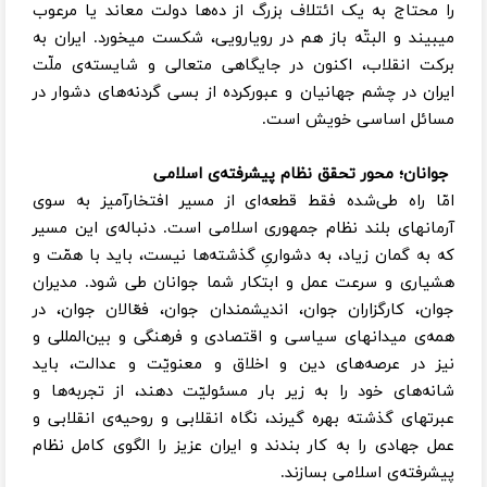
را محتاج به یک ائتلاف بزرگ از ده‌ها دولت معاند یا مرعوب
میبیند و البتّه باز هم در رویارویی، شکست میخورد. ایران به
برکت انقلاب، اکنون در جایگاهی متعالی و شایسته‌ی ملّت
ایران در چشم جهانیان و عبورکرده از بسی گردنه‌های دشوار در
مسائل اساسی خویش است.
جوانان؛ محور تحقق نظام پیشرفته‌ی اسلامی
امّا راه طی‌شده فقط قطعه‌ای از مسیر افتخارآمیز به سوی
آرمانهای بلند نظام جمهوری اسلامی است. دنباله‌ی این مسیر
که به گمان زیاد، به دشواریِ گذشته‌ها نیست، باید با همّت و
هشیاری و سرعت عمل و ابتکار شما جوانان طی شود. مدیران
جوان، کارگزاران جوان، اندیشمندان جوان، فعّالان جوان، در
همه‌ی میدانهای سیاسی و اقتصادی و فرهنگی و بین‌المللی و
نیز در عرصه‌های دین و اخلاق و معنویّت و عدالت، باید
شانه‌های خود را به زیر بار مسئولیّت دهند، از تجربه‌ها و
عبرتهای گذشته بهره گیرند، نگاه انقلابی و روحیه‌ی انقلابی و
عمل جهادی را به کار بندند و ایران عزیز را الگوی کامل نظام
پیشرفته‌ی اسلامی بسازند.