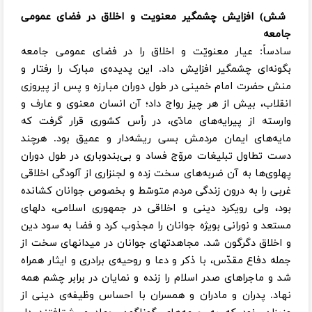
شش) افزایش چشمگیر معنویت و اخلاق در فضای عمومی
جامعه
سادساً: عیار معنویّت و اخلاق را در فضای عمومی جامعه
بگونه‌ای چشمگیر افزایش داد. این پدیده‌ی مبارک را رفتار و
منش حضرت امام خمینی در طول دوران مبارزه و پس ‌از پیروزی
انقلاب، بیش ‌از هر چیز رواج داد؛ آن انسان معنوی و عارف و
وارسته از پیرایه‌های مادّی، در رأس کشوری قرار گرفت که
مایه‌های ایمان مردمش بسی ریشه‌دار و عمیق بود. هرچند
دست تطاول تبلیغات مروّج فساد و بی‌بندوباری در طول دوران
پهلوی‌ها به آن ضربه‌های سخت زده و لجنزاری از آلودگی اخلاقی
غربی را به درون زندگی مردم متوسّط و بخصوص جوانان کشانده
بود، ولی رویکرد دینی و اخلاقی در جمهوری اسلامی، دلهای
مستعد و نورانی بویژه جوانان را مجذوب کرد و فضا به سود دین
و اخلاق دگرگون شد. مجاهدتهای جوانان در میدانهای سخت از
جمله دفاع مقدّس، با ذکر و دعا و روحیه‌ی برادری و ایثار همراه
شد و ماجراهای صدر اسلام را زنده و نمایان در برابر چشم همه
نهاد. پدران و مادران و همسران با احساس وظیفه‌ی دینی از