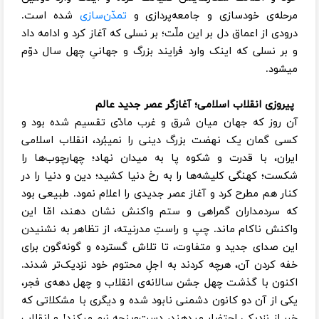
مرحله‌ی خودسازی و جامعه‌پردازی و
تمدّن‌سازی
شده ‌است.
درودی از اعماق دل بر این ملّت؛ بر نسلی که آغاز کرد و ادامه داد
و بر نسلی که اینک وارد فرایند بزرگ و جهانیِ چهل سال دوّم
میشود.
پیروزی انقلاب اسلامی؛ آغازگر عصر جدید عالم
آن روز که جهان میان شرق و غرب مادّی تقسیم شده بود و
کسی گمان یک نهضت بزرگ دینی را نمیبُرد، انقلاب اسلامی
ایران، با قدرت و شکوه پا به میدان نهاد؛ چهارچوب‌ها را
شکست؛ کهنگی کلیشه‌ها را به رخ دنیا کشید؛ دین و دنیا را در
کنار هم مطرح کرد و آغاز عصر جدیدی را اعلام نمود. طبیعی بود
که سردمداران گمراهی و ستم واکنش نشان دهند، امّا این
واکنش ناکام ماند. چپ و راستِ مدرنیته، از تظاهر به نشنیدن
این صدای جدید و متفاوت، تا تلاش گسترده و گونه‌گون برای
خفه کردن آن، هرچه کردند به اجلِ محتوم خود نزدیک‌تر شدند.
اکنون با گذشت چهل جشن سالانه‌ی انقلاب و چهل دهه‌ی فجر،
یکی از آن دو کانون دشمنی نابود شده و دیگری با مشکلاتی که
خبر از نزدیکی احتضار میدهند، دست‌وپنجه نرم میکند! و انقلاب