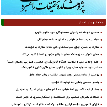
جدیدترین اخبار
سخنی دردمندانه با برخی همسایگان عرب خلیج فارس
عوامل و زمینه‌ها در طراحی و اجرای سیاست‌های کلی
نظارت بر حسن اجرای سیاست‌های کلی نظام: نظارت بر فرایندها
مخبر: تعرض به زیرساخت‌های ما بنای هژمونی شما را نابود می‌کند
حفظ وحدت ملی و تقویت جایگاه قانون‌گذاری مجلس، ضرورتی راهبردی است/
مجلس باید همواره فعال، پویا و کانون اصلی قانون‌گذاری کشور باشد
روایتی از ساده‌زیستی رهبر شهید انقلاب از زبان حداد عادل
پاسخ محسن رضایی به تهدیدات ترامپ
هشدار آیت الله دری نجف‌آبادی به کشورهای میزبان آمریکا و اسرائیل
شهادتِ رهبرمان مبعثی برای استقامت و استکبارستیزیِ در جهان است
گزارش تصویری مراسم اولین سالگرد درگذشت دکتر احمد توکلی عضو فقید