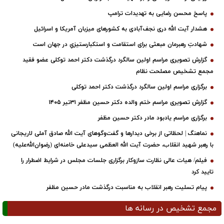
پاسخ محسن رضایی به تهدیدات ترامپ
هشدار آیت الله دری نجف‌آبادی به کشورهای میزبان آمریکا و اسرائیل
شهادتِ رهبرمان مبعثی برای استقامت و استکبارستیزیِ در جهان است
گزارش تصویری مراسم اولین سالگرد درگذشت دکتر احمد توکلی عضو فقید
مجمع تشخیص مصلحت نظام
برگزاری مراسم اولین سالگرد درگذشت دکتر احمد توکلی
گزارش تصویری مراسم ختم والده دکتر حسین مظفر ۳۱تیر ۱۴۰۵
برگزاری مراسم یادبود مادر دکتر حسین مظفر
نماهنگ | لحظاتی از برخی دیدارها و گفت‌وگوهای آیت ‌الله صادق آملی لاریجانی
با رهبر شهید انقلاب، حضرت آیت‌ الله العظمی سیدعلی خامنه‌ای (رضوان‌الله‌علیه)
فیلم/ هیات عالی نظارت سازوکار برگزاری جلسات مجلس در شرایط اضطرار را
تایید کرد
پیام تسلیت رهبر انقلاب به مناسبت درگذشت مادر حسین مظفر
مجمع تشخیص در رسانه ها