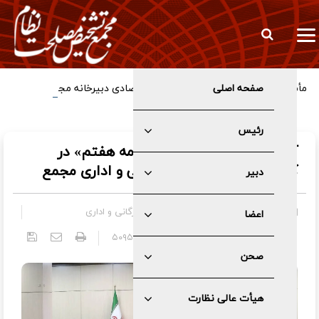
صفحه اصلی
مأموریت دکتر کدخدایی به کمیسیون اقتصادی دبیرخانه مجمع
تشخیص
رئیس
آغاز فرایند بررسی لایحه«برنامه هفتم» در
کمیسیون اقتصادی، بازرگانی و اداری مجمع
دبیر
کمیسیون ها
»
کمیسیون اقتصادی، بازرگانی و اداری
اعضا
۱۴۰۲/۰۵/۲۲ - ۱۲:۱۶
کد خبر:
۵۰۹۵
صحن
هیأت عالی نظارت