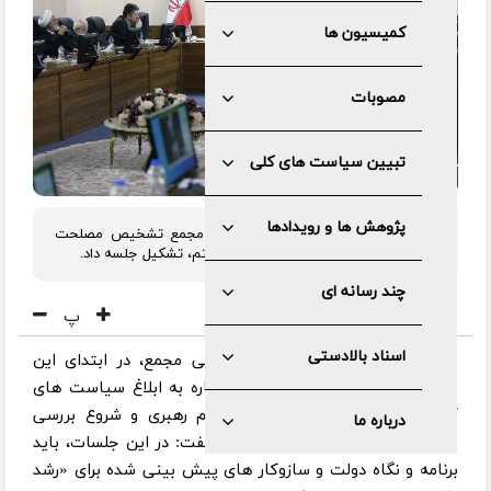
کمیسیون ها
مصوبات
تبیین سیاست های کلی
پژوهش ها و رویدادها
کمیسیون اقتصادی، بازرگانی و اداری مجمع تشخیص مصلحت
نظام، با موضوع بررسی لایحه برنامه هفتم، تشکیل جلسه داد.
چند رسانه ای
پ
اسناد بالادستی
به گزارش مرکز رسانه و روابط عمومی مجمع، در ابتدای این
جلسه، نائب رییس کمیسیون با اشاره به ابلاغ سیاست های
کلی برنامه هفتم توسط مقام معظم رهبری و شروع بررسی
درباره ما
لایحه آن در مجلس شورای اسلامی گفت: در این جلسات، باید
برنامه و نگاه دولت و سازوکار های پیش بینی شده برای «رشد