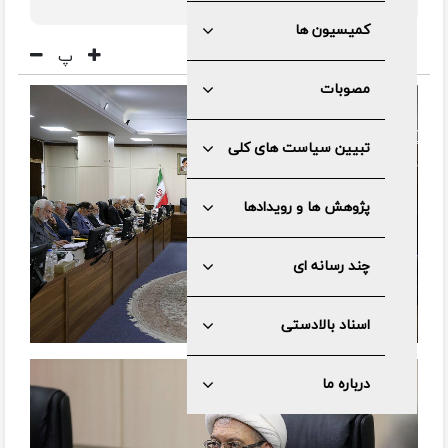
ندانست
کمیسیون ها
پ
مصوبات
تبیین سیاست های کلی
پژوهش ها و رویدادها
چند رسانه ای
اسناد بالادستی
درباره ما