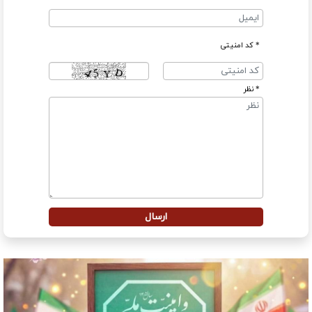
* کد امنیتی
* نظر