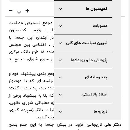
کمیسیون ها
پ
به گزارش مرکز رسانه و روابط عمومی مجمع تشخیص مصلحت
مصوبات
نظام، مهندس محمدرضا باهنر نایب رئیس کمیسیون
اقتصادی، بازرگانی و اداری مجمع، در ابتدای این جلسه با
تبیین سیاست های کلی
تشریح روند بررسی طرح بانک مرکزی ، اختلافی بین مجلس
شورای اسلامی و شورای نگهبان، به ماده ۱۸ طرح بانک مرکزی
جمهوری اسلامی ایران اشاره کرد که از سوی شورای مجمع به
پژوهش ها و رویدادها
کمیسیون ارجاع گریده است.
سپس دکتر علی لاریجانی به تشریح جمع بندی پیشنهاد خود و
چند رسانه ای
برخی از اعضای کمیسیون در پیش جلسه ای که با موضوع
«شورای فقهی بانک مرکزی» تشکیل شده بود، پرداخت و گفت:
اسناد بالادستی
در صدر ماده ۱۸، ایهامی وجود داشت که بنا به پیشهاد برخی از
اعضا، حذف و در بند چ این ماده، حوزه عملیاتی شورای فقهی،
نظارت بر عقود مورد استفاده در عملیات بانکی(سپرده گیری،
درباره ما
پرداخت تسهیلات و اعطای اعتبار) تعریف گردید.
دکتر علی لاریجانی افزود: در پیش جلسه به این جمع بندی