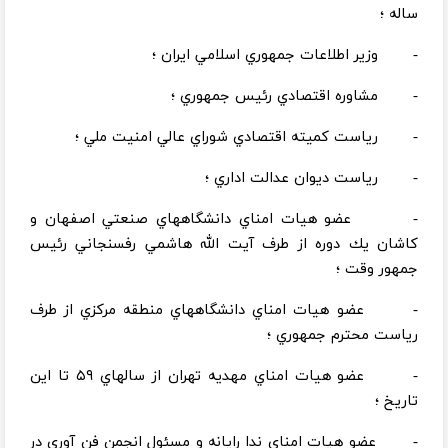
ساله ؛
- وزير اطلاعات جمهوري اسلامي ايران ؛
- مشاوره اقتصادي رئيس جمهوري ؛
- رياست كميته اقتصادي شوراي عالي امنيت ملي ؛
- رياست ديوان عدالت اداري ؛
- عضو هيات امناي دانشگاههاي صنعتي اصفهان و
كاشان يك دوره از طرف آيت الله هاشمي رفسنجاني رئيس
جمهور وقت ؛
- عضو هيات امناي دانشگاههاي منطقه مركزي از طرف
رياست محترم جمهوري ؛
- عضو هيات امناي مهديه تهران از سالهاي ۵۹ تا اين
تاريخ ؛
- عضو هيات امناي ندا رايانه و مسئول انجمن فن آوري در