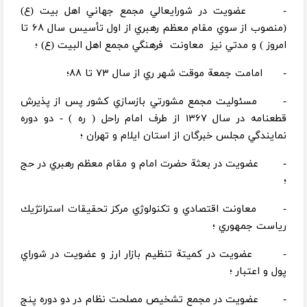
- عضويت در شورايعالي مجمع جهاني اهل بيت (ع)
(‌منصوب از سوي مقام معظم رهبري از اول تأسيس سال ۶۸ تا
امروز ) و مدتي نيز معاونت فرهنگي مجمع اهل البيت (ع) ؛
- امامت جمعة موقت شهر ري از سال ۷۳ تا ۸۸؛
- مسئوليت مجمع مشورتي بازسازي كشور پس از پذيرش
قطعنامه در سال ۱۳۶۷ از طرف امام راحل ( ره ) - دو دوره
نمايندگي مجلس خبرگان از استان ايلام و تهران ؛
- عضويت در بعثة حضرت امام و مقام معظم رهبري در حج
؛
- معاونت اقتصادي و تكنولوژي مركز تحقيقات استراتژيك
رياست جمهوري ؛
- عضويت در كميتة تنظيم بازار ارز و عضويت در شوراي
پول و اعتبار ؛
- عضويت در مجمع تشخيص مصلحت نظام در دو دوره پنج