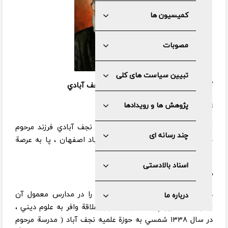
کمیسیون ها
مصوبات
تبیین سیاست های کلی
گذري بر زندگي حضرت آيت الله دري نجف آبادي
پژوهش ها و رویدادها
تولد و دوران كودكي :
اينجانب قربانعلي ( حسينعلي )‌ دري نجف آبادي فرزند مرحوم
چند رسانه ای
حاج اسدالله در آبان ۱۳۲۴ در نجف آباد اصفهان ،‌ پا به عرصة
وجود نهادم .
اسناد بالادستی
دوران تحصيل :
دوران ابتدايي و سال اول دبيرستان را در مدارس معمول آن
درباره ما
زمان به تحصيل پرداخته و به سبب علاقة وافر به علوم ديني ،
در سال ۱۳۳۸ شمسي به حوزة علميه نجف آباد ( مدرسة مرحوم