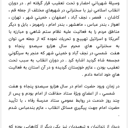
وسيلة شهرباني احضار و تحت تعقيب قرار گرفته ام . در دوران
انقلاب اسلامي نيز با سخنراني در شهرهاي مختلف از جمله قم ،
كاشان ، قمصر ، ‌نجف آباد ، اصفهان ،‌ خميني شهر ، تهران ،
اهواز ، ‌بندر عباس ، ماهشهر ، بندر امام ، ‌رامهرمز ، بابل و ديگر
مناطق مردم را به فعاليت عليه نظام ستم شاهي و مبارزه با
آمريكا و اسرائيل تهييج و تحريك نموده كه از جمله مي توان
به سخنراني هاي محرم سال هزارو سيصدو پنجاه و
هفت شمسي در نجف آباد و خميني شهر كه منجر به سرنگوني
مجسمه شاه گرديد اشاره كرد . در دوران انقلاب به سبب تحت
تعقيب بودن ، ‌عازم خوزستان گرديده و در آن استان به فعاليت
هاي خود ادامه دادم .
در زمان ورود حضرت امام در سال هزارو سيصدو پنجاه و هفت
شمسي ، از اعضاي ويژة ستاد حفاظت از امام بودم و پس از
چند روز خدمت در روابط عمومي ستاد مدرسة رفاه ، ‌با تأييد
حضرت امام جهت پيگيري مسائل انقلاب ، عازم بندعباس شدم
.
ديدار از زندانيان و تبعيديان نيز يكي ديگر از كارهايي بوده كه