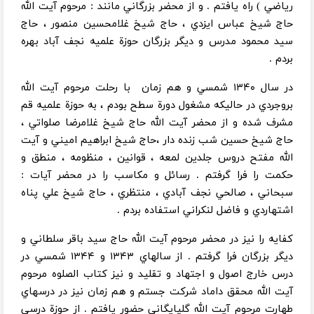
رياضي ) راه يافتم . و از محضر بزرگاني مانند : مرحوم آيت الله
حاج شيخ عباس ايزدي ،‌ حاج شيخ غلامحسين منصور ،‌ حاج
سيد محمود مدرس و ديگر بزرگان حوزة علميه نجف آباد بهره
بردم .
در سال ۱۳۴۰ شمسي و هم زمان با رحلت مرحوم آيت الله
بروجردي در حاليكه مشغول دورة سطح بودم ، به حوزة علميه قم
مشرف شده و از محضر آيت الله حاج شيخ غلامرضا صلواتي ،
حاج شيخ حسين شب زنده دار ،‌حاج شيخ ابراهيم اميني و آيت
الله مفتح دروس جلدين لمعه ، قوانين ، منظومه ، منطق و
حكمت را فرا گرفتم . رسائل و مكاسب را در محضر آيات :
سبحاني ، ‌صالحي نجف آبادي ، ‌منتظري ، حاج شيخ علي پناه
اشتهاردي و فاضل لنكراني استفاده بردم .
كفايه را نيز در محضر مرحوم آيت الله حاج سيد باقر سلطاني و
ديگر بزرگان فرا گرفتم . از سالهاي ۱۳۴۳ و ۱۳۴۴ شمسي در
درس خارج اصول و اجتهاد و تقليد و نيز كتاب الصلوه مرحوم
آيت الله محقق داماد شركت جستم و هم زمان نيز در درسهاي
طهارت مرحوم آيت الله گلپايگاني حضور يافتم . از حوزة درسي