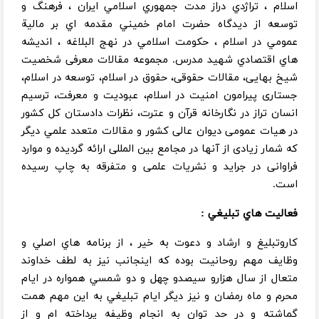
اسلام ، تراژدي دراز مدت جمهوري اسلامي ايران ، ‌فرهنگ و
توسعه از ديدگاه حضرت امام خميني مقدمه اي بر مالية
عمومي در اسلام ، حكومت اسلامي در نهج البلاغه ، ‌انديشه
هاي اقتصادي شهيد مدرس. مجموعه مقالات معرفی شخصیت
شیخ بهایی، مقالات حقوقی، حقوق در اسلام، توسعه در اسلام،
جستاری پیرامون امنیت در اسلام، عبودیت و معرفت، ترسیم
انسان تراز در نگارخانه قرآن و عترت، نظرات دادستان کل کشور
در هیات عمومی دیوان عالی کشور و مقالات متعدد علمي ديگر
که شمار زیادی از آنها در مجامع بین المللی ارائه گردیده و موارد
فراوانی در جراید و نشریات علمی و متفرقه به چاپ رسیده
است.
فعاليت هاي تبليغي :
كاروتبليغ و ارشاد و دعوت به خير ،‌ از برنامه هاي اصلي و
وظايف مهم روحانيت بوده كه اينجانب نيز به لطف خداوند
متعال از سال هزارو سيصدو چهل و دو شمسي همواره در ايام
محرم و ماه رمضان و نيز ديگر ايام تبليغي به اين مهم همت
گماشته و در حد توان به انجام وظيفه پرداخته ام و از