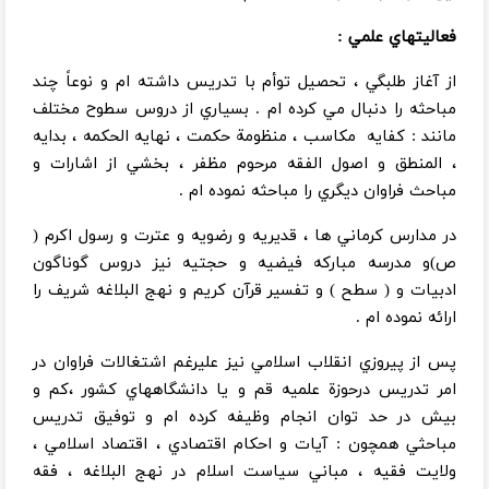
فعاليتهاي علمي :
از آغاز طلبگي ، تحصيل توأم با تدريس داشته ام و نوعاً چند
مباحثه را دنبال مي كرده ام . بسياري از دروس سطوح مختلف
مانند : كفايه مكاسب ،‌ منظومة حكمت ، نهايه الحكمه ، ‌بدايه
، المنطق و اصول الفقه مرحوم مظفر ، بخشي از اشارات و
مباحث فراوان ديگري را مباحثه نموده ام .
در مدارس كرماني ها ، قديريه و رضويه و عترت و رسول اكرم (
ص)‌و مدرسه مباركه فيضيه و حجتيه نيز دروس گوناگون
ادبيات و ( سطح ) و تفسير قرآن كريم و نهج البلاغه شريف را
ارائه نموده ام .
پس از پيروزي انقلاب اسلامي نيز عليرغم اشتغالات فراوان در
امر تدريس درحوزة علميه قم و يا دانشگاههاي كشور ،‌كم و
بيش در حد توان انجام وظيفه كرده ام و توفيق تدريس
مباحثي همچون : آيات و احكام اقتصادي ، اقتصاد اسلامي ،
ولايت فقيه ، مباني سياست اسلام در نهج البلاغه ، فقه