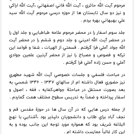
مرحوم آيت الله حائري ، آيت الله فاني اصفهاني ،‌آيت الله اراكي
و نيز دو سال تابستان ها از حوزه درسي مرحوم آيت الله سيد
علي بهبهاني بهره بردم .
جلد سوم اسفار را در محضر مرحوم علامه طباطبايي و جلد اول را
در محضر آيت الله اميني و جلد دوم و ششم را در محضر آيت
الله جواد آملي فرا گرفتم . قسمتي از الهيات ، شفا و قواعد اين
تركه و فصوص و مصباح را نيز از محضر آيتين علمين جوادي
آملي و حسن زاده آملي فرا گرفتم .
در مباحث فلسفي و جلسات خصوصي آيت الله شهيد مطهري
نيز حضوري فعال داشته ام از سالهاي ۱۳۴۷ - ۱۳۴۶ شمسي به
بعد بصورت مستقل در مباحثة جواهر،كفايه ، فقه ، اصول و
اسفار پرداخته و ضمناً به تدريس سطوح مختلف همت گماردم .
از جمله درس هايي كه در آن سال ها در حوزة مقدس قم و
نجف آباد براي طلاب و دانشجويان دلپذير بود ،‌آشنايي با نهج
البلاغه شريف بود كه همواره مورد توجه اين جانب بوده و به
اين كار غالباً ممارست داشته ام .