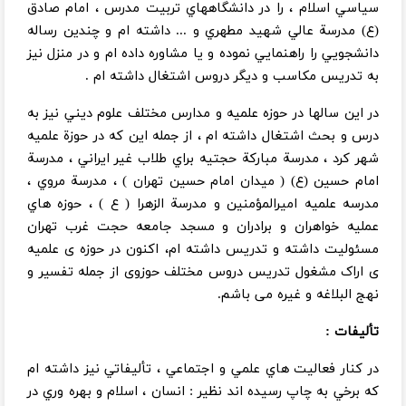
سياسي اسلام ، را در دانشگاههاي تربيت مدرس ،‌ امام صادق
(ع) مدرسة عالي شهيد مطهري و ... داشته ام و چندين رساله
دانشجويي را راهنمايي نموده و يا مشاوره داده ام و در منزل نيز
به تدريس مكاسب و ديگر دروس اشتغال داشته ام .
در اين سالها در حوزه علميه و مدارس مختلف علوم ديني نيز به
درس و بحث اشتغال داشته ام ، ‌از جمله اين كه در حوزة علميه
شهر كرد ،‌ مدرسة مباركة حجتيه براي طلاب غير ايراني ، مدرسة
امام حسين (ع) ( ميدان امام حسين تهران ) ، ‌مدرسة مروي ،‌
مدرسه علميه اميرالمؤمنين و مدرسة الزهرا ( ع ) ، حوزه هاي
عمليه خواهران و برادران و مسجد جامعه حجت غرب تهران
مسئوليت داشته و تدريس داشته ام، اکنون در حوزه ی علمیه
ی اراک مشغول تدریس دروس مختلف حوزوی از جمله تفسیر و
نهج البلاغه و غیره می باشم.
تأليفات :
در كنار فعاليت هاي علمي و اجتماعي ، تأليفاتي نيز داشته ام
كه برخي به چاپ رسيده اند نظير : انسان ، ‌اسلام و بهره وري در