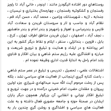
روستاهاي دور افتاده اليگودرز مانند : اردودر ، خاني آباد تا راويز
رفسنجان و كشكوئيه رفسنجان ، چهارمحال بختياري و نيسيان ،‌
جندابه ، اژيه ، شهرستانك ورامين ، ‌محمد آباد ، حسن آباد قم ،
‌نظام آباد و جاسب و لار و سروستان فريدن و سعادت آباد
فارس و بندرعباس و اهواز و رامهرمز و بندر امام و بندر ماهشهر
، ‌نجف آباد ، اصفهان ، تيران فريدن مناطق اطراف تهران ، كرج ،
بابل ، ‌قزوين ، ‌بندانزلي ، سنقر ، ‌ايلام و نقاط ديگر كشور به اين
امر پرداخته و در ارشاد و هدايت و تبليغ و ترويج شريعت و
مبارزه و افشاگري عليه رژيم ستم شاهي و بيان افكار و فتاوي
بلند امام راحل به اندازة قدرت اداري وظيفه نموده ام .
اشتغالات علمي ، ‌تحصيل ، ‌تدريس و تبليغ در عصر ستم شاهي
، ‌باعث كناره گيري اينجانب از فعاليت هاي سياسي نشد ، ‌بلكه
پس از رحلت مرحوم آيت الله سيد عبدالهادي شيرازي جزء اولين
پيروان و مقلدان حضرت امام خميني درآمده و در جهت ترويج و
تبليغ افكار نوراني و انقلابي آن بزرگوار همچون ديگر ياران
ايشان در صحنة حوزه و جامعه حضوري فعال داشته و به علت
فعاليت هاي سياسي و افشاگري و روشن گري چندين بار به