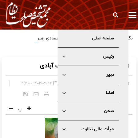
صفحه اصلی
نگاه مردم‌محور و عدالت‌محور؛ خط‌مشی اقتصادی رهبر شهید انقلاب
رئیس
زندگی‌نامه آیت الله دری نجف آبادی
دبیر
صفحه اصلی
»
عمومی
۱۴۰۲/۰۶/۲۲ - ۱۴:۴۰
اعضا
کد خبر:
۵۱۳۷
پ
صحن
هیأت عالی نظارت