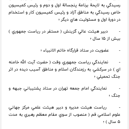
رسيدگي به لايحة برنامة پنجسالة اول و دوم و رئيس كميسيون
خاص رسيدگي به مناطق آزاد و رئيس كميسيون كار و استخدام
در دورة اول و مسئوليت هاي ديگر ؛
- دبير هيئت عالي گزينش ( مستقر در رياست جمهوري )
بيش از ۱۵ سال ؛
- عضويت در ستاد قرارگاه خاتم الانبياء ؛
- نمايندگي رياست جمهوري وقت ( حضرت آيت الله خامنه
اي ) در سركشي به رزمندگان اسلام و مناطق آسيب ديده در اثر
جنگ تحميلي ؛
- نمايندگي امام جمعه تهران در ستاد پشتيباني جبهه و
جنگ ؛
- رياست هيئت مديره و دبير هيئت علمي مركز جهاني
علوم اسلامي قم ( منصوب از سوي مقام معظم رهبري به مدت
۵ سال ) ؛