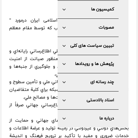
بخش شبکه های اطلاع رسانی
کمیسیون ها
سياست‌هاي كلي نظام جمهوری اسلامی ایران درمورد "
مصوبات
شبكه‌هاي اطلاع‌رساني رايانه‌اي" مصوب که توسط مقام معظم
رهبری ابلاغ گردیده است:
تبیین سیاست های کلی
۱ـ ايجاد، ساماندهي و تقويت نظام ملي اطلاع‌رساني رايانه‌اي و
اعمال تدابير و نظارت‌هاي لازم به منظور صيانت از امنيت
پژوهش ها و رویدادها
سياسي، فرهنگي، اقتصادي، اجتماعي و جلوگيري از جنبه‌ها و
پيامدهاي منفي شبكه‌هاي اطلاع‌رساني.
۲ـ توسعة كمي وكيفي شبكة اطلاع‌رساني ملي و تأمين سطوح و
چند رسانه ای
انواع مختلف خدمات و امكانات اين شبكه براي كلية متقاضيان
به تناسب نياز آنان و با رعايت اولويت‌ها و مصالح ملي.
اسناد بالادستی
۳ـ ايجاد دسترسي به شبكه‌هاي اطلاع‌رساني جهاني صرفاً از
طريق نهادها و مؤسسات مجاز.
درباره ما
۴ـ حضور فعال و اثرگذار در شبكه‌هاي جهاني و حمايت از
بخش‌هاي دولتي و غيردولتي در زمينة توليد و عرضة اطلاعات و
خدمات ضروري و مفيد با تأكيد بر ترويج فرهنگ و انديشة