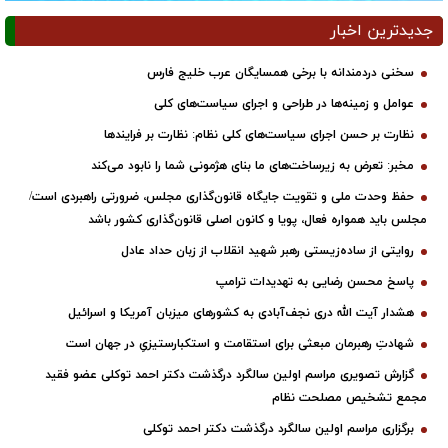
جدیدترین اخبار
سخنی دردمندانه با برخی همسایگان عرب خلیج فارس
عوامل و زمینه‌ها در طراحی و اجرای سیاست‌های کلی
نظارت بر حسن اجرای سیاست‌های کلی نظام: نظارت بر فرایندها
مخبر: تعرض به زیرساخت‌های ما بنای هژمونی شما را نابود می‌کند
حفظ وحدت ملی و تقویت جایگاه قانون‌گذاری مجلس، ضرورتی راهبردی است/
مجلس باید همواره فعال، پویا و کانون اصلی قانون‌گذاری کشور باشد
روایتی از ساده‌زیستی رهبر شهید انقلاب از زبان حداد عادل
پاسخ محسن رضایی به تهدیدات ترامپ
هشدار آیت الله دری نجف‌آبادی به کشورهای میزبان آمریکا و اسرائیل
شهادتِ رهبرمان مبعثی برای استقامت و استکبارستیزیِ در جهان است
گزارش تصویری مراسم اولین سالگرد درگذشت دکتر احمد توکلی عضو فقید
مجمع تشخیص مصلحت نظام
برگزاری مراسم اولین سالگرد درگذشت دکتر احمد توکلی