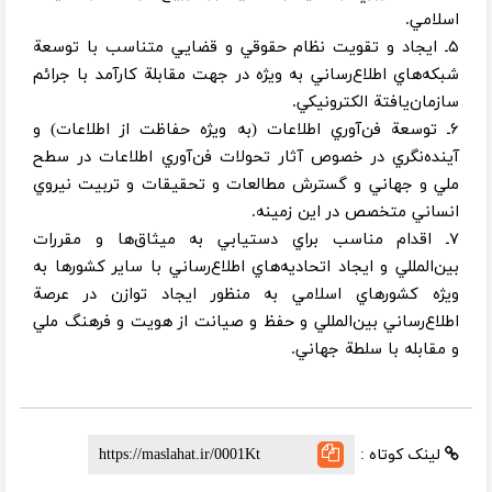
اسلامي.
۵ـ ايجاد و تقويت نظام حقوقي و قضايي متناسب با توسعة
شبكه‌هاي اطلاع‌رساني به ويژه در جهت مقابلة كارآمد با جرائم
سازمان‌يافتة الكترونيكي.
۶ـ توسعة فن‌آوري اطلاعات (به ويژه حفاظت از اطلاعات) و
آينده‌نگري در خصوص آثار تحولات فن‌آوري اطلاعات در سطح
ملي و جهاني و گسترش مطالعات و تحقيقات و تربيت نيروي
انساني متخصص در اين زمينه.
۷ـ اقدام مناسب براي دستيابي به ميثاق‌ها و مقررات
بين‌المللي و ايجاد اتحاديه‌هاي اطلاع‌رساني با ساير كشورها به
ويژه كشورهاي اسلامي به منظور ايجاد توازن در عرصة
اطلاع‌رساني بين‌المللي و حفظ و صيانت از هويت و فرهنگ ملي
و مقابله با سلطة جهاني.
لینک کوتاه :