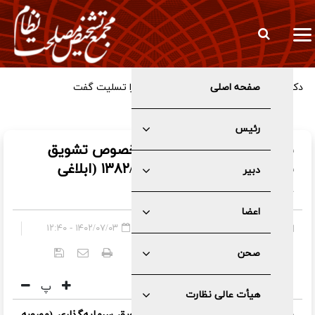
صفحه اصلی
دکتر اسداللهی درگذشت والده دکتر مظفر را تسلیت گفت
رئیس
سياست هاي كلي نظام در خصوص تشويق
سرمايه گذاري.(مصوب۱۳۸۲/۰۹/۰۸ (ابلاغی
دبیر
۱۳۸۹/۱۱/۲۹ )
اعضا
صفحه اصلی
»
عمومی
۱۴۰۲/۰۷/۰۳ - ۱۲:۴۰
صحن
کد خبر:
۵۱۶۹
پ
هیأت عالی نظارت