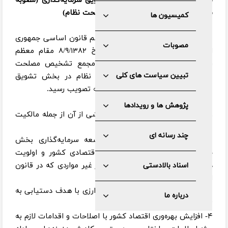
سیاست‌های کلی نظام در بخش تشویق سرمایه‌گذاری (مصوبه
مورخ ۱۳۸۲/۰۹/۰۸ مجمع تشخیص مصلحت نظام)
کمیسیون ها
بر اساس بند اول اصل یکصد و دوازدهم قانون اساسی جمهوری
مصوبات
اسلامی ایران و در اجرای اوامر مورخ ۸/۹/۱۳۸۲ مقام معظم
رهبری، نظر مشورتی نهایی شورای مجمع تشخیص مصلحت
تبیین سیاست های کلی
نظام در خصوص سیاست‌های کلی نظام در بخش تشویق
سرمایه‌گذاری طی ۱۱ بند به شرح ذیل به تصویب رسید.
پژوهش ها و رویدادها
۱- حمایت از مالکیت و کلیه حقوق ناشی از آن از جمله مالکیت
معنوی.
چند رسانه ای
۲- تقویت و حمایت دولت از توسعه سرمایه‌گذاری بخش
خصوصی و تعاونی در فعالیت‌های اقتصادی کشور و اولویت
دادن به بخش خصوصی و تعاونی در غیر مواردی که در قانون
اسناد بالادستی
اساسی به دولت واگذار شده است.
۳- تنظیم سیاست‌های پولی، مالی و ارزی با هدف دستیابی به
درباره ما
ثبات اقتصادی و مهار نوسانات.
۴- افزایش بهره‌وری اقتصاد کشور با اصلاحات و اقدامات لازم به