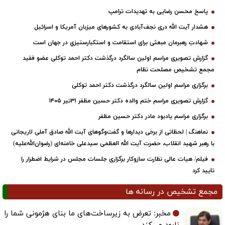
پاسخ محسن رضایی به تهدیدات ترامپ
هشدار آیت الله دری نجف‌آبادی به کشورهای میزبان آمریکا و اسرائیل
شهادتِ رهبرمان مبعثی برای استقامت و استکبارستیزیِ در جهان است
گزارش تصویری مراسم اولین سالگرد درگذشت دکتر احمد توکلی عضو فقید
مجمع تشخیص مصلحت نظام
برگزاری مراسم اولین سالگرد درگذشت دکتر احمد توکلی
گزارش تصویری مراسم ختم والده دکتر حسین مظفر ۳۱تیر ۱۴۰۵
برگزاری مراسم یادبود مادر دکتر حسین مظفر
نماهنگ | لحظاتی از برخی دیدارها و گفت‌وگوهای آیت ‌الله صادق آملی لاریجانی
با رهبر شهید انقلاب، حضرت آیت‌ الله العظمی سیدعلی خامنه‌ای (رضوان‌الله‌علیه)
فیلم/ هیات عالی نظارت سازوکار برگزاری جلسات مجلس در شرایط اضطرار را
تایید کرد
مجمع تشخیص در رسانه ها
مخبر: تعرض به زیرساخت‌های ما بنای هژمونی شما را