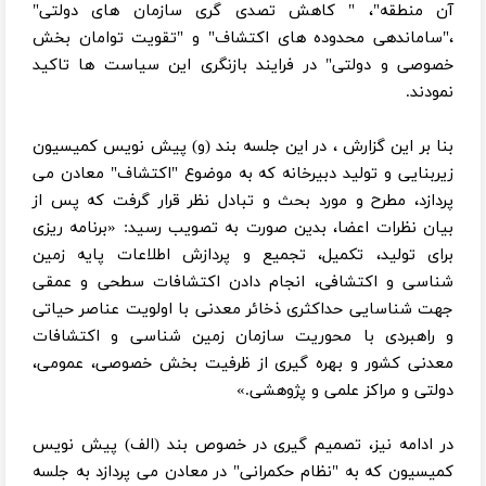
آن منطقه"، " کاهش تصدی گری سازمان های دولتی"
،"ساماندهی محدوده های اکتشاف" و "تقویت توامان بخش
خصوصی و دولتی" در فرایند بازنگری این سیاست ها تاکید
نمودند.
بنا بر این گزارش ، در این جلسه بند (و) پیش نویس کمیسیون
زیربنایی و تولید دبیرخانه که به موضوع "اکتشاف" معادن می
پردازد، مطرح و مورد بحث و تبادل نظر قرار گرفت که پس از
بیان نظرات اعضا، بدین صورت به تصویب رسید: «برنامه ریزی
برای تولید، تکمیل، تجمیع و پردازش اطلاعات پایه زمین
شناسی و اکتشافی، انجام دادن اکتشافات سطحی و عمقی
جهت شناسایی حداکثری ذخائر معدنی با اولویت عناصر حیاتی
و راهبردی با محوریت سازمان زمین شناسی و اکتشافات
معدنی کشور و بهره گیری از ظرفیت بخش خصوصی، عمومی،
دولتی و مراکز علمی و پژوهشی.»
در ادامه نیز، تصمیم گیری در خصوص بند (الف) پیش نویس
کمیسیون که به "نظام حکمرانی" در معادن می پردازد به جلسه