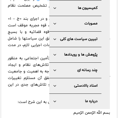
رؤسای قوای سه‌گانه و رئیس مجمع تشخیص مصلحت نظام
کمیسیون ها
ابلاغ کردند.
بر اساس دستور رهبر انقلاب اسلامی و در اجرای بند «ج – ۱»
مصوبات
الزامات تحقق سیاست‌های کلی نظام، قوه مجریه موظف است
با کمک مجلس شورای اسلامی و قوه قضائیه و با بسیج
دستگاههای مسئول، برنامه جامع تحقق این سیاستها را شامل
تبیین سیاست های کلی
تقدیم لوایح، تصویب مقررات و اقدامات اجرایی لازم، در مدت
شش ماه ارائه کند.
پژوهش ها و رویدادها
لازم به ذکر است سیاست‌های کلی تأمین اجتماعی به منظور
جامعیت دادن و انسجام‌بخشی به تلاش‌های نظام و ایجاد
چند رسانه ای
جهش در این زمینه ابلاغ شده و با توجه به اهمیت و جامعیت
آن به‌عنوان یک سند بالادستی، تحقق آن مستلزم تغییرات
اساسی در قوانین و مقررات جاری و تلاش‌های جدی در این
اسناد بالادستی
عرصه است.
درباره ما
متن سیاست‌های کلی تأمین اجتماعی به این شرح است:
بسم الله الرّحمن الرّحیم