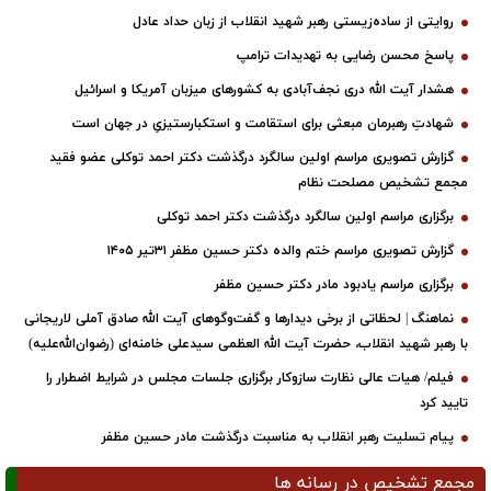
روایتی از ساده‌زیستی رهبر شهید انقلاب از زبان حداد عادل
پاسخ محسن رضایی به تهدیدات ترامپ
هشدار آیت الله دری نجف‌آبادی به کشورهای میزبان آمریکا و اسرائیل
شهادتِ رهبرمان مبعثی برای استقامت و استکبارستیزیِ در جهان است
گزارش تصویری مراسم اولین سالگرد درگذشت دکتر احمد توکلی عضو فقید
مجمع تشخیص مصلحت نظام
برگزاری مراسم اولین سالگرد درگذشت دکتر احمد توکلی
گزارش تصویری مراسم ختم والده دکتر حسین مظفر ۳۱تیر ۱۴۰۵
برگزاری مراسم یادبود مادر دکتر حسین مظفر
نماهنگ | لحظاتی از برخی دیدارها و گفت‌وگوهای آیت ‌الله صادق آملی لاریجانی
با رهبر شهید انقلاب، حضرت آیت‌ الله العظمی سیدعلی خامنه‌ای (رضوان‌الله‌علیه)
فیلم/ هیات عالی نظارت سازوکار برگزاری جلسات مجلس در شرایط اضطرار را
تایید کرد
پیام تسلیت رهبر انقلاب به مناسبت درگذشت مادر حسین مظفر
مجمع تشخیص در رسانه ها