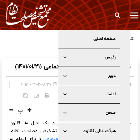
صفحه اصلی
نقشه راه رهبر شهید انقلاب اسلامی برای رونق تولید و سرمایه انسانی
رئیس
سیاست های کلی تامین اجتماعی (۱۴۰۱/۰۱/۲۱)
دبیر
صفحه اصلی
»
عمومی
۱۴۰۲/۰۸/۲۷ - ۱۱:۱۳
اعضا
کد خبر:
۵۲۵۷
پ
صحن
حضرت آیت‌الله خامنه‌ای در اجرای بند یک اصل ۱۱۰ قانون
اساسی و پس از مشورت با مجمع تشخیص مصلحت نظام،
هیأت عالی نظارت
سیاست‌های کلی و مصوّب تأمین اجتماعی
را برای اقدام به