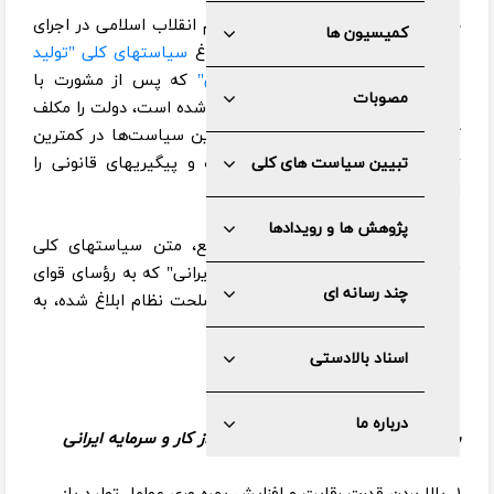
حضرت آیت الله خامنه ای رهبر معظم انقلاب اسلامی در اجرای
کمیسیون ها
بند یک اصل ۱۱۰ قانون اساسی با ابلاغ
سیاستهای کلی "تولید
ملی، حمایت از کار و سرمایه ایرانی"
که پس از مشورت با
مصوبات
مجمع تشخیص مصلحت نظام تعیین شده است، دولت را مکلف
کردند برای تسریع در عملیاتی کردن این سیاست‌ها در کمترین
زمان ممکن، راهکارها را تنظیم کرده و پیگیریهای قانونی را
تبیین سیاست های کلی
انجام دهد
پژوهش ها و رویدادها
به گزارش پایگاه اطلاع رسانی مجمع، متن سیاستهای کلی
"تولید ملی، حمایت از کار و سرمایه ایرانی" که به رؤسای قوای
چند رسانه ای
سه گانه و رئیس مجمع تشخیص مصلحت نظام ابلاغ شده، به
شرح زیر است:
اسناد بالادستی
بسم الله الرّحمن الرّحیم
درباره ما
سیاست‌ های کلی تولید ملی، حمایت از کار و سرمایه ایرانی