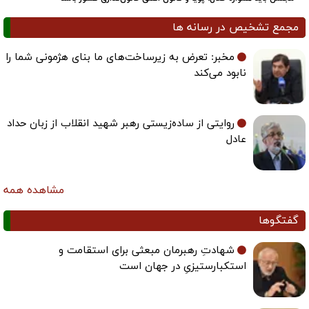
مجمع تشخیص در رسانه ها
مخبر: تعرض به زیرساخت‌های ما بنای هژمونی شما را
نابود می‌کند
روایتی از ساده‌زیستی رهبر شهید انقلاب از زبان حداد
عادل
مشاهده همه
گفتگوها
شهادتِ رهبرمان مبعثی برای استقامت و
استکبارستیزیِ در جهان است