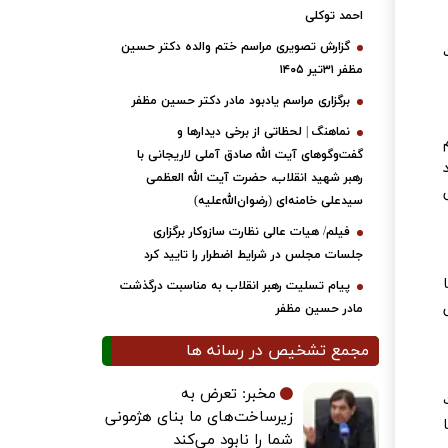
احمد توکلی
گزارش تصویری مراسم ختم والده دکتر حسین
ست
مظفر ۳۱تیر ۱۴۰۵
برگزاری مراسم یادبود مادر دکتر حسین مظفر
نماهنگ | لحظاتی از برخی دیدارها و
گفت‌وگوهای آیت ‌الله صادق آملی لاریجانی با
رهبر شهید انقلاب، حضرت آیت‌ الله العظمی
سیدعلی خامنه‌ای (رضوان‌الله‌علیه)
فیلم/ هیات عالی نظارت سازوکار برگزاری
جلسات مجلس در شرایط اضطرار را تایید کرد
پیام تسلیت رهبر انقلاب به مناسبت درگذشت
مادر حسین مظفر
مجمع تشخیص در رسانه ها
مخبر: تعرض به
زیرساخت‌های ما بنای هژمونی
رسی متقن تر فصول ۵ و ۶ با
شما را نابود می‌کند