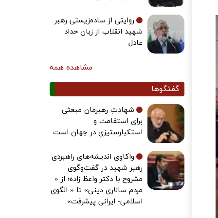
روایتی از ساده‌زیستی رهبر
شهید انقلاب از زبان حداد
عادل
مشاهده همه
گفتگوها
شهادتِ رهبرمان مبعثی
برای استقامت و
استکبارستیزیِ در جهان است
واکاوی اندیشه‌های راهبردی
رهبر شهید در گفت‌وگوی
مشروح با دکتر واعظ زاده؛ از «
مردم سالاری دینی» تا « الگوی
اسلامی- ایرانی پیشرفت»