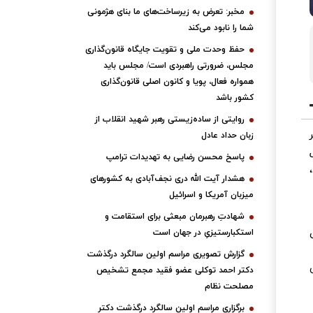
مخبر: تعرض به زیرساخت‌های ما بنای هژمونی
شما را نابود می‌کند
حفظ وحدت ملی و تقویت جایگاه قانون‌گذاری
مجلس، ضرورتی راهبردی است/ مجلس باید
همواره فعال، پویا و کانون اصلی قانون‌گذاری
کشور باشد
روایتی از ساده‌زیستی رهبر شهید انقلاب از
زبان حداد عادل
پاسخ محسن رضایی به تهدیدات ترامپ
هشدار آیت الله دری نجف‌آبادی به کشورهای
میزبان آمریکا و اسرائیل
شهادتِ رهبرمان مبعثی برای استقامت و
ن
استکبارستیزیِ در جهان است
گزارش تصویری مراسم اولین سالگرد درگذشت
دکتر احمد توکلی عضو فقید مجمع تشخیص
مصلحت نظام
برگزاری مراسم اولین سالگرد درگذشت دکتر