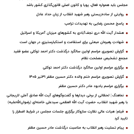
مجلس باید همواره فعال، پویا و کانون اصلی قانون‌گذاری کشور باشد
روایتی از ساده‌زیستی رهبر شهید انقلاب از زبان حداد عادل
پاسخ محسن رضایی به تهدیدات ترامپ
هشدار آیت الله دری نجف‌آبادی به کشورهای میزبان آمریکا و اسرائیل
شهادتِ رهبرمان مبعثی برای استقامت و استکبارستیزیِ در جهان است
گزارش تصویری مراسم اولین سالگرد درگذشت دکتر احمد توکلی عضو فقید
مجمع تشخیص مصلحت نظام
برگزاری مراسم اولین سالگرد درگذشت دکتر احمد توکلی
گزارش تصویری مراسم ختم والده دکتر حسین مظفر ۳۱تیر ۱۴۰۵
برگزاری مراسم یادبود مادر دکتر حسین مظفر
نماهنگ | لحظاتی از برخی دیدارها و گفت‌وگوهای آیت ‌الله صادق آملی لاریجانی
با رهبر شهید انقلاب، حضرت آیت‌ الله العظمی سیدعلی خامنه‌ای (رضوان‌الله‌علیه)
فیلم/ هیات عالی نظارت سازوکار برگزاری جلسات مجلس در شرایط اضطرار را
تایید کرد
پیام تسلیت رهبر انقلاب به مناسبت درگذشت مادر حسین مظفر