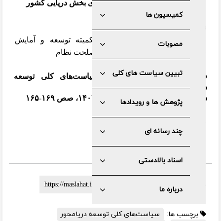
ضرورت بازمعماری ساختار نهادی بخش دریایی کشور
کمیسیون ها
نویسنده
محمدحسین تقوی کوتنایی،
دبیر کمیته توسعه و آمایش
مصوبات
سرزمین دبیرخانه
مجمع تشخیص مصلحت نظام
تبیین سیاست های کلی
فصلنامه سیاست کلان؛ ویژه سیاست‌های کلی توسعه
دریامحور
سال یازدهم، شماره دوازدهم، پاییز ۱۴۰۲، صص ۱۶۹-۱۶۵
پژوهش ها و رویدادها
دریافت
pdf
چند رسانه ای
اسناد بالادستی
لینک کوتاه :
درباره ما
برچسب ها:
سیاست‌های کلی توسعه دریامحور