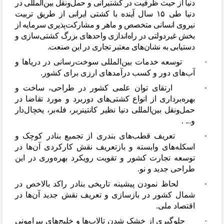
دنیا از حیث ظرفیت در کشتیرانی و حمل
ونقل بین
المللی در
دنیا طی ۱۵ سال آینده با کشتی ایرانی از طریق تربیت
نیروی انسانی متخصص و ماهر و مشارکت
پذیری سرمایه از
بخش غیردولتی در راه
اندازی واحدهای بزرگ کشتی
سازی و
دستیابی به نشان
های معتبر تجاری در این صنعت.
·
توسعه خدمات بین
المللی سوخت
رسانی در دریاها و
آب
های دور و کسب درآمدهای ارزی برای کشور.
·
ارتقای توان علمی کشور در طراحی، ساخت و
بهره
برداری از انواع کشتی
های دوربرد و مورد تقاضا در
حمل
ونقل بین
المللی دنیا نظیر کانتینربر، فله
بر، یخچال
دار
و... .
·
تعریف قطب
های بندری از تجمیع بنادر کوچک و
اسکله
های وابسته و بازتعریف نقش کارکردی آن
ها در
توسعه تجارت کشور و تقویت رویکرد بهره
وری در این
طراحی جدید و نو.
·
لحاظ نمودن پیشینه تاریخی بنادر راکد بالاخص در
شمال کشور در بازسازی و تعریف نقش جدید آن
ها در
اقتصاد ملی.
·
جلوگیری از خشک شدن تالاب
ها و خلیج
های پیرامونی