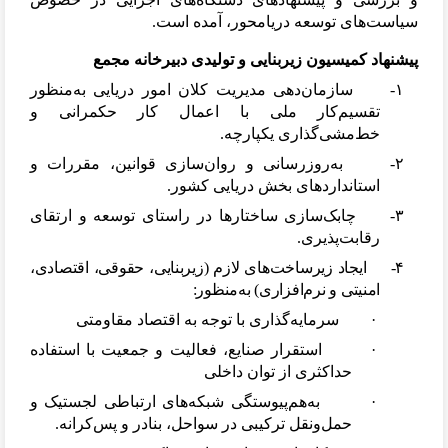
سیاست
های توسعه دریامحور، آمده است.
پیشنهاد کمیسیون زیربنایی و تولیدی دبیرخانه مجمع
۱-
سازمان
دهی مدیریت کلان امور دریایی به
منظور
تقسیم
کار ملی با اعمال کار حکمرانی و
خط
مشی
گذاری یکپارچه.
۲-
به
روزرسانی و روان
سازی قوانین، مقررات و
استانداردهای بخش دریایی کشور.
۳-
چابک
سازی ساختارها در راستای توسعه و ارتقای
رقابت
پذیری.
۴-
ایجاد زیرساخت
های لازم (زیربنایی، حقوقی، اقتصادی،
امنیتی و نرم
افزاری) به
منظور:
·
سرمایه
گذاری با توجه به اقتصاد مقاومتی
·
استقرار صنایع، فعالیت و جمعیت با استفاده
حداکثری از توان داخلی
·
به
هم
پیوستگی شبکه
های ارتباطی لجستیک و
حمل
ونقل ترکیبی در سواحل، بنادر و پس
کرانه.