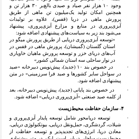
وجود ۱۰ هزار نفر صیاد و صیدی بالغ
بر ۳۰ هزار تن و
همچنین امکان تولید یک
میلیون تن ماهی از طریق
پرورش ماهی در دریا (قفس)، علاوه بر تولیدات
آبزی
پروری در منابع و مزارع آبزی
پروری، پیشنهاد
می
شود بند زیر به سیاست
های پیشنهادی اضافه شود:
«توسعه آبزی
پروری دریایی از طریق پرورش میگو در
استان گلستان (گمیشان)، پرورش ماهی در قفس در
آب
های دریای خزر و توسعه پرورش ماهیان خاویاری
در نوار ساحلی سه استان شمالی کشور»
·
در خصوص بند ۱۰ (جدید)، پیش
نویس دبیرخانه «صید
در سواحل سایر کشورها و صید فرا سرزمینی» در متن
پیشنهادی اضافه شود.
·
در خصوص بند پایانی (جدید)، پیش
نویس دبیرخانه، بعد
از کلمه صید صنعتی «آبز
ی
پروری دریایی» اضافه شود.
۴- سازمان حفاظت محیط
زیست
·
توسعه دریامحور شامل توسعه پایدار آبزی
پروری و
شیلات، گردشگری، حمل
ونقل دریایی، بیوتکنولوژی دریایی،
معادن دریا، انرژی
های تجدیدپذیر و توسعه حفاظت از
محیط
زیست ساحلی دریایی است. لیکن در متن پیشنهادی