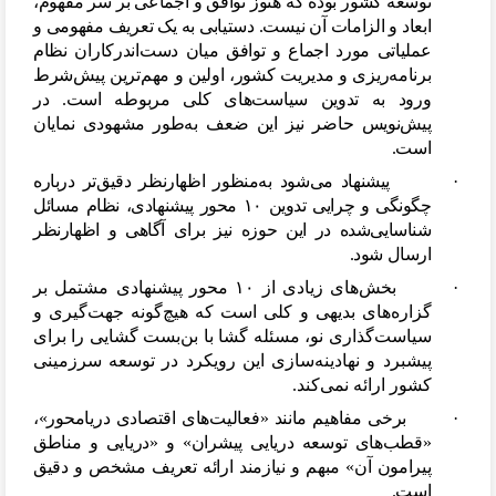
توسعه کشور بوده که هنوز توافق و اجماعی بر سر مفهوم،
ابعاد و الزامات آن نیست. دستیابی به یک تعریف مفهومی و
عملیاتی مورد اجماع و توافق میان دست
اندرکاران نظام
برنامه
ریزی و مدیریت کشور، اولین و مهم
ترین پیش
شرط
ورود به تدوین سیاست
های کلی مربوطه است. در
پیش
نویس حاضر نیز این ضعف به
طور مشهودی نمایان
است.
·
پیشنهاد می
شود به
منظور اظهارنظر دقیق
تر درباره
چگونگی و چرایی تدوین ۱۰ محور پیشنهادی، نظام مسائل
شناسایی
شده در این حوزه نیز برای آگاهی و اظهارنظر
ارسال شود.
·
بخش
های زیادی از ۱۰ محور پیشنهادی مشتمل بر
گزاره
های بدیهی و کلی است که هیچ
گونه جهت
گیری و
سیاست
گذاری نو، مسئله گشا با بن
بست
گشایی را برای
پیشبرد و نهادینه
سازی این رویکرد در توسعه سرزمینی
کشور ارائه نمی
کند.
·
برخی مفاهیم مانند «فعالیت
های اقتصادی دریامحور»،
«قطب
های توسعه دریایی پیشران» و «دریایی و مناطق
پیرامون آن» مبهم و نیازمند ارائه تعریف مشخص و دقیق
است.