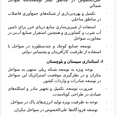
شمالي
·
تكميل و بهره
برداري از شبكه
هاي جمع
آوري فاضلاب
در مناطق ساحلي
·
استفاده از شيرين
سازي منابع درياي خزر براي تامین
آب شرب و كشاورزي و همچنين استقرار صنايع آب
بر در
مجاورت سواحل
·
توسعه صنايع كوچك و چندمنظوره در سواحل با
استفاده از ظرفيت كارآفرينان و پشتيباني دولتي
۶- استانداری سیستان و بلوچستان
·
توجه ویژه به توسعه شبکه ریلی منتهی به سواحل
مکران و در نظرگیری موقعیت استراتژیک این سواحل
در توسعه صادرات و واردات کشور.
·
ضرورت توسعه، تکمیل و تجهیز بنادر و اسکله
های
صیادی در طراحی کوتاه
مدت.
·
توجه به ظرفیت ویژه تولید انرژی
های پاک در سواحل.
·
توسعه فرودگاه
ها علی
الخصوص در سواحل مکران.