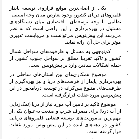
·
یکی از اصلی
ترین موانع فراروی توسعه پایدار
قلمروهای دریای کشور، وجود تعارض میان وجه امنیتی
–
نظامی با وجه توسعه
ای
–
اقتصادی میان دستگاه
های
مسئول در بهره
برداری از این اراضی است که به نظر
می
رسد این پیش
نویس می
توانست و می
بایست تدبیری
موثر برای حل آن ارائه نماید.
·
کم
توجهی به مسائل و ظرفیت
های سواحل شمال
کشور و تاکید تقریبا مطلق بر سواحل جنوب کشور، از
جمله اشکالات بنیادین وارد بر پیش
نویس است.
·
موضوع همکاری
های بین استان
های ساحلی در
بهره
برداری پایدار از فرصت
های دریا و نیز بهره
گیری از
ظرفیت
های متنوع پس
کرانه در توسعه دریامحور در این
پیش
نویس مورد غفلت قرارگرفته است.
·
موضوع تاکید بر تامین آب مورد نیاز از دریا (نمک
زدایی
از آب دریا) برای مصرف شرب و صنعت به
عنوان یکی از
مهم
ترین ماموریت
های توسعه فضایی قلمروهای دریایی
کشور در دهه
های آینده در این پیش
نویس مورد غفلت
قرارگرفته است.