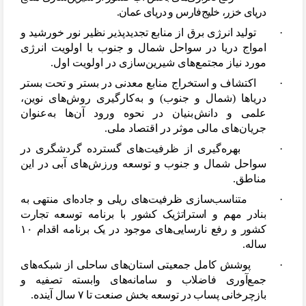
دریای خزر، خلیج
فارس و دریا
ی
عمان.
·
تولید انرژی برق از منابع تجدیدپذیر نظیر نور خورشید و
امواج دریا در سواحل شمال و جنوب با اولویت انرژی
مورد نیاز مجتمع
های شیرین
سازی در اولویت اول.
·
اکتشاف و استخراج منابع معدنی در بستر و تحت بستر
دریاها (شمال و جنوب) و به
کارگیری روش
های نوین،
علمی و دانش
بنیان در نحوه ورود آن
ها به
عنوان
جریان
های مالی موثر در اقتصاد ملی.
·
بهره
گیری از ظرفیت
های گسترده گردشگری در
سواحل شمال و جنوب و توسعه ورزش
های آبی در این
مناطق.
·
متناسب
سازی ظرفیت
های ریلی و جاده
ای منتهی به
بنادر مهم و استراتژیک کشور با برنامه توسعه تجارت
کشور و رفع نارسایی
های موجود در یک برنامه اقدام ۱۰
ساله.
·
پوشش کامل جمعیتی استان
های ساحلی از شبکه
های
جمع
آوری فاضلاب و سامانه
های وابسته تصفیه و
بازچرخانی پساب در توسعه بخش صنعت تا ۷ سال آینده.