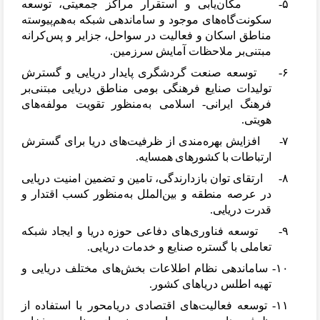
۵-
مکان
یابی و استقرار مراکز جمعیتی، توسعه
سکونت
گاه
های موجود و ساماندهی شبکه به
هم
پیوسته
مناطق اسکان و فعالیت در سواحل، جزایر و پس
کرانه
مبتنی
بر ملاحظات آمایش سرزمین.
۶-
توسعه صنعت گردشگری پایدار دریایی و گسترش
تولیدات صنایع فرهنگی بومی مناطق دریایی مبتنی
بر
فرهنگ ایرانی- اسلامی به
منظور تقویت مولفه
های
هویتی.
۷-
افزایش بهره
مندی از ظرفیت
های دریا برای گسترش
ارتباطات با کشورهای همسایه.
۸-
ارتقای توان بازدارندگی، تامین و تضمین امنیت دریایی
در عرصه منطقه و بین
الملل به
منظور کسب اقتدار و
قدرت دریایی.
۹-
توسعه فناوری
های دفاعی حوزه دریا و ایجاد شبکه
تعاملی با گستره صنایع و خدمات دریایی.
۱۰-
ساماندهی نظام اطلاعات بخش
های مختلف دریایی و
تهیه اطلس دریاهای کشور.
۱۱-
توسعه فعالیت
های اقتصادی دریامحور با استفاده از