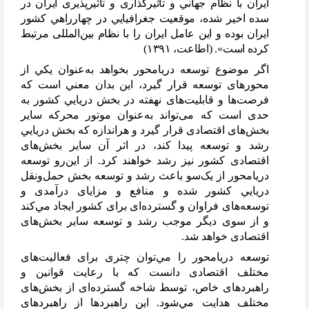
ايران با نظام جهاني و تاثیرگذاری و تاثیرپذيری ايران در
سده اخیر شده، موقعیت جغرافیايي در چهارراهي کشور
ايران بوده و اين عامل ايران را با نظام بین
المللی مرتبط
کرده است». (اطاعت، ۱۳۹۱)
اگر موضوع توسعه دريامحور بخواهد به
عنوان يکي از
محورهای توسعه قرار گیرد، اين بدان معني است که
فرصت
ها و قابلیت
های نهفته در بخش دريايي کشور به
حدی است که می
تواند به
عنوان موتور محرکه ساير
بخش
های اقتصادی قرار گیرد و هراندازه که بخش دريايي
رشد و توسعه پیدا کند، در اثر آن ساير بخش
های
اقتصادی کشور نیز رشد خواهند کرد. از اين
رو توسعه
دريامحور از يک
سو باعث رشد و توسعه بخش حمل
ونقل
دريايي کشور شده و منافع و مزايای درآمدی و
توسعه
های فراوان و گسترده
ای برای کشور ايجاد مي
کند
و از سوی ديگر موجب رشد و توسعه ساير بخش
های
اقتصادی خواهد شد.
توسعه دريامحور را مي
توان چتری برای فعالیت
های
مختلف اقتصادی دانست که با رعايت قوانین و
راهبردهای خاص، توسط شاخه گسترده
ای از بخش
های
مختلف هدايت مي
شود. اين راهبردها از راهبردهای