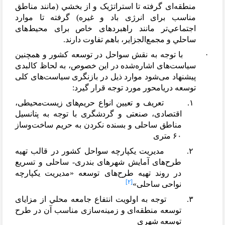
منطقه
ای گرفته تا استراتژيک و از بخشي (مانند مناطق
مناسب برای انرژی باد و غیره) گرفته تا موارد
اجتماعي
تر مانند راهبردهای خاص برای محیط
های
ساحلي و مجمع
الجزاير، باهم تفاوت دارند.
·
با توجه به نقش سواحل در توسعه کشور و همچنین
سیاست
های اشاره
شده در این خصوص، به لحاظ کالبدی
پیشنهاد می
شود موارد ذیل در بازنگری سیاست
های کلی
توسعه دریامحور مورد توجه قرار گیرد:
۱. تعریف و تعیین انواع حریم
های زیست
محیطی،
اقتصادی، صنعتی و گردشگری با توجه به پتانسیل
مناطق ساحلی و بسنده نکردن به حریم ساخت
وساز
۶۰ متری
۲. مدیریت یکپارچه سواحل کشور در قالب تهیه
طرح
های آمایش شهرهای بندری- ساحلی و تسریع
در روند تهیه طرح
های توسعه «مدیریت یکپارچه
[۲]
نواحی ساحلی»
۳. توجه به اولویت انتفاع جامعه محلي از مزایای
توسعه منطقه
ای و زمینه
سازی مناسب آن در طرح
توسعه شهری