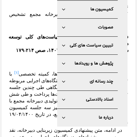
نویسنده
کمیسیون ها
کمیسیون زیربنایی و تولیدی دبیرخانه مجمع تشخیص
مصلحت نظام
مصوبات
فصلنامه سیاست کلان؛ ویژه سیاست‌های کلی توسعه
دریامحور
تبیین سیاست های کلی
سال یازدهم، شماره دوازدهم، پاییز ۱۴۰۲، صص ۲۱۴-۱۷۹
پژوهش ها و رویدادها
مقدمه
[۱]
پس از نهایی
شدن ایده سیاست
ها، کمیته تخصصی
با
تشکیل پنج کارگروه با مشارکت دستگاه
های اجرایی مربوطه
چند رسانه ای
و مراکز اندیشه
ورزی علمی و دانشگاهی طی چندین جلسه
تخصصی به تدوین پیش
نویس سیاست
ها پرداخت و طی شش
اسناد بالادستی
جلسه داخلی، کمیسیون زیربنایی و تولیدی دبیرخانه مجمع با
مشارکت روسای کلیه کمیته
ها و نیز سه جلسه کمیسیون
مشترک به ریاست دبیر محترم مجمع، در تاریخ ۱۹/۰۴/۱۴۰۰
درباره ما
پیش
نویس سیاست
ها نهایی شد.
در ادامه، متن پیشنهادی کمیسیون زیربنایی دبیرخانه، نقد
و بررسی و پیشنهادهای دستگاه
های اجرایی در خصوص