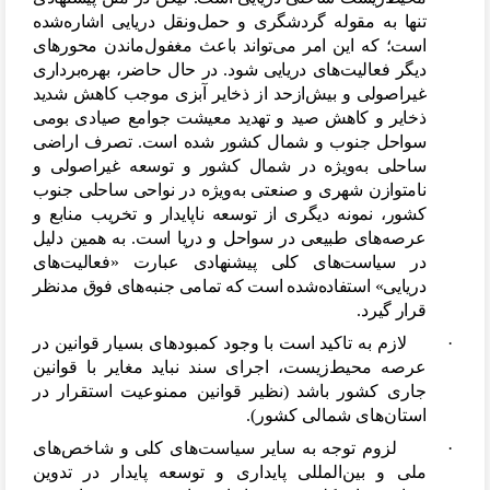
تنها به مقوله گردشگری و حمل
ونقل دریایی اشاره
شده
است؛ که این امر می
تواند باعث مغفول
ماندن محورهای
دیگر فعالیت
های دریایی شود. در حال حاضر، بهره
برداری
غیراصولی و بیش
ازحد از ذخایر آبزی موجب کاهش شدید
ذخایر و کاهش صید و تهدید معیشت جوامع صیادی بومی
سواحل جنوب و شمال کشور شده است. تصرف اراضی
ساحلی به
ویژه در شمال کشور و توسعه غیراصولی و
نامتوازن شهری و صنعتی به
ویژه در نواحی ساحلی جنوب
کشور، نمونه دیگری از توسعه ناپایدار و تخریب منابع و
عرصه
های طبیعی در سواحل و دریا است. به همین دلیل
در سیاست
های کلی پیشنهادی عبارت «فعالیت
های
دریایی» استفاده
شده است که تمامی جنبه
های فوق مدنظر
قرار گیرد.
·
لازم به تاکید است با وجود کمبودهای بسیار قوانین در
عرصه محیط
زیست، اجرای سند نباید مغایر با قوانین
جاری کشور باشد (نظیر قوانین ممنوعیت استقرار در
استان
های شمالی کشور).
·
لزوم توجه به سایر سیاست
های کلی و شاخص
های
ملی و بین
المللی پایداری و توسعه پایدار در تدوین