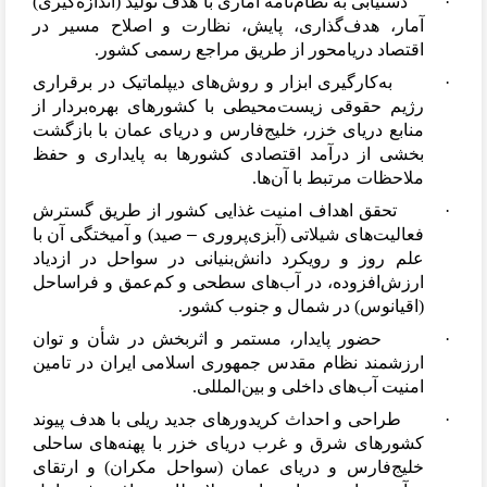
·
دستیابی به نظام
نامه آماری با هدف تولید (اندازه
گیری)
آمار، هدف
گذاری، پایش، نظارت و اصلاح مسیر در
اقتصاد دریامحور از طریق مراجع رسمی کشور.
·
به
کارگیری ابزار و روش
های دیپلماتیک در برقراری
رژیم حقوقی زیست
محیطی با کشورهای بهره
بردار از
منابع دریای خزر، خلیج
فارس و دریای عمان با بازگشت
بخشی از درآمد اقتصادی کشورها به پایداری و حفظ
ملاحظات مرتبط با آن
ها.
·
تحقق اهداف امنیت غذایی کشور از طریق گسترش
فعالیت
های شیلاتی (آبزی
پروری
–
صید) و آمیختگی آن با
علم روز و رویکرد دانش
بنیانی در سواحل در ازدیاد
ارزش
افزوده، در آب
های سطحی و کم
عمق و فراساحل
(اقیانوس) در شمال و جنوب کشور.
·
حضور پایدار، مستمر و اثربخش در شأن و توان
ارزشمند نظام مقدس جمهوری اسلامی ایران در تامین
امنیت آب
های داخلی و بین
المللی.
·
طراحی و احداث کریدورهای جدید ریلی با هدف پیوند
کشورهای شرق و غرب دریای خزر با پهنه
های ساحلی
خلیج
فارس و دریای عمان (سواحل مکران) و ارتقای