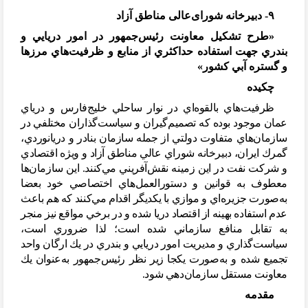
۹- دبیرخانه شورای
عالی مناطق آزاد
«طرح تشكيل معاونت رئيس
جمهور در امور دريايي و
بندري جهت استفاده حداكثري از منابع و ظرفيت
هاي مرزها
و گستره آبي كشور»
چكيده
ظرفيت
هاي بالقوه
اي در نوار ساحلي خلیج
فارس و درياي
عمان موجود بوده كه تصميم
گيران و سياست
گذاران مختلفي در
سازمان
هاي متفاوت دولتي از جمله سازمان بنادر و دريانوردي،
گمرك ايران، دبيرخانه شوراي عالي مناطق آزاد و ويژه اقتصادي
و شركت نفت در اين زمينه نقش
آفريني مي
كنند. اين سازمان
ها
معطوف به قوانين و دستورالعمل
هاي اختصاصي خود بعضا
به
صورت جزيره
اي و موازي با يكديگر اقدام مي
كنند كه هم باعث
عدم استفاده بهينه از اقتصاد دريا شده و در برخي مواقع نيز منجر
به تقابل منافع سازماني شده است؛ لذا ضروري است،
سياست
گذاري و مديريت امور دريايي و بندري در يك ارگان واحد
تجميع شده و به
صورت يكجا زیر نظر رئيس
جمهور به
عنوان يك
معاونت مستقل سازمان
دهي شود.
مقدمه