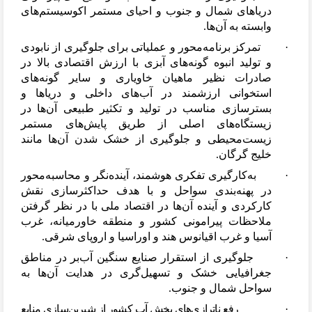
دریاهای شمال و جنوب و احیای مستمر اکوسیستم
های
وابسته به آن
ها.
·
تمرکز برنامه
محور و عملیاتی برای جلوگیری از نابودی
و تولید انبوه گونه
های آبزی با ارزش اقتصادی بالا در
صادرات نظیر ماهیان خاویاری و سایر گونه
های
استخوانی ارزشمند در آب
های داخلی و دریاها و
بسترسازی مناسب در تولید و تکثیر طبیعی آن
ها در
زیستگاه
های اصلی از طریق پایش
های مستمر
زیست
محیطی و جلوگیری از خشک شدن آن
ها مانند
خلیج گرگان.
·
به
کارگیری تفکری هوشمند، آینده
نگر و محاسبه
محور
در پهنه
بندی سواحل و با هدف حداکثرسازی نقش
کارکردی و آینده آن
ها در اقتصاد ملی با در نظر گرفتن
ملاحظات پیرامونی کشور و منطقه خاورمیانه، غرب
آسیا و غرب اقیانوس هند و اوراسیا و اروپای شرقی.
·
جلوگیری از استقرار صنایع سنگین آب
بر در مناطق
جغرافیایی خشک و تسهیل
گری در هدایت آن
ها به
سواحل شمال و جنوب.
·
رفع ناترازی
های بخش آب کشور از شیرین
سازی منابع