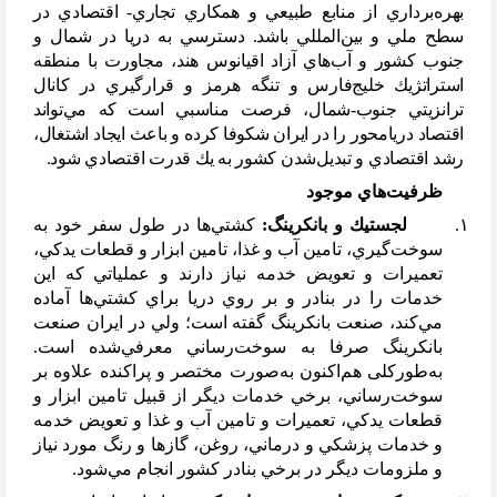
بهره
برداري از منابع طبيعي و همكاري تجاري- اقتصادي در
سطح ملي و بين
المللي باشد. دسترسي به دريا در شمال و
جنوب كشور و آب
هاي آزاد اقيانوس هند، مجاورت با منطقه
استراتژيك خلیج
فارس و تنگه هرمز و قرارگيري در كانال
ترانزيتي جنوب-شمال، فرصت مناسبي است كه مي
تواند
اقتصاد دريامحور را در ايران شكوفا كرده و باعث ايجاد اشتغال،
رشد اقتصادي و تبدیل
شدن كشور به يك قدرت اقتصادي شود.
ظرفيت
هاي موجود
۱.
لجستيك و بانكرينگ:
كشتي
ها در طول سفر خود به
سوخت
گيري، تامین آب و غذا، تامین ابزار و قطعات يدكي،
تعميرات و تعويض خدمه نياز دارند و عملياتي كه اين
خدمات را در بنادر و بر روي دريا براي كشتي
ها آماده
مي
كند، صنعت بانكرينگ گفته است؛ ولي در ايران صنعت
بانكرينگ صرفا به سوخت
رساني معرفي
شده است.
به
طورکلی هم
اكنون به
صورت مختصر و پراكنده علاوه بر
سوخت
رساني، برخي خدمات ديگر از قبيل تامین ابزار و
قطعات يدكي، تعميرات و تامین آب و غذا و تعويض خدمه
و خدمات پزشكي و درماني، روغن، گازها و رنگ مورد نياز
و ملزومات ديگر در برخي بنادر كشور انجام مي
شود.