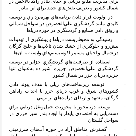
براي مديريت منابع دريايي و احيای بنادر راكد بالاخص در
شمال كشور و تعريف نقش
هاي جديد براي اين بنادر
·
در اولويت قرار دادن برنامه
هاي بهره
برداري و توسعه
كليدي مانند گردشگري علي
الخصوص در سواحل شمالي
و رونق دادن صنايع و گردشگري در حوزه درياها
·
رسيدگي به محیط
زیست درياها و پيشگيري از تهديدات
پيش
رو و جلوگيري از خشك شدن تالاب
ها و خليج گرگان
در شمال و احياي مستمر اكوسيستم
هاي وابسته به آن
ها
·
استفاده از ظرفيت
هاي گردشگري جزاير در توسعه
گردشگري علي
الخصوص جزيره آشوراده به
عنوان تنها
جزيره درياي خزر در شمال كشور
·
توسعه زيرساخت
هاي ريلي با هدف پيوند دادن
كشورهاي شرق و غرب درياي خزر با احداث راه
آهن
گرگان- مشهد و ارتقای درآمدهاي ترانزيتي
·
توسعه دريامحور با محوريت حمل
ونقل دريايي براي
دست
يابي به اقتصادي پايدار با ايجاد بندر سبز خزري در
سواحل گلستان
·
گسترش مناطق آزاد در حوزه آب
هاي سرزميني
علي
الخصوص در مناطق كمتر توسعه
یافته سواحل