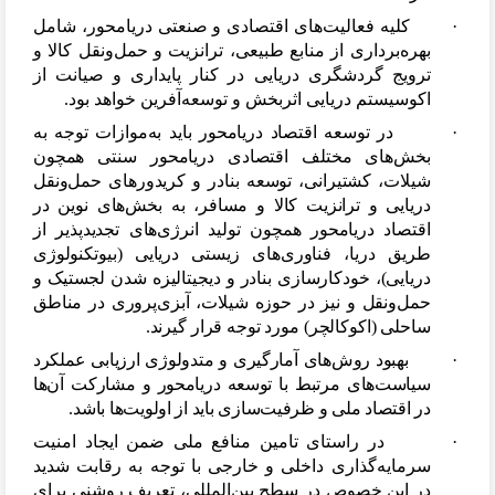
·
کلیه فعالیت
های اقتصادی و صنعتی دریامحور، شامل
بهره
برداری از منابع طبیعی، ترانزیت و حمل
ونقل کالا و
ترویج گردشگری دریایی در کنار پایداری و صیانت از
اکوسیستم دریایی اثربخش و توسعه
آفرین خواهد بود.
·
در توسعه اقتصاد دریامحور باید به
موازات توجه به
بخش
های مختلف اقتصادی دریامحور سنتی همچون
شیلات، کشتیرانی، توسعه بنادر و کریدورهای حمل
ونقل
دریایی و ترانزیت کالا و مسافر، به بخش
های نوین در
اقتصاد دریامحور همچون تولید انرژی
های تجدیدپذیر از
طریق دریا، فناوری
های زیستی دریایی (بیوتکنولوژی
دریایی)، خودکارسازی بنادر و دیجیتالیزه شدن لجستیک و
حمل
ونقل و نیز در حوزه شیلات، آبزی
پروری در مناطق
ساحلی (اکوکالچر) مورد توجه قرار گیرند.
·
بهبود روش
های آمارگیری و متدولوژی ارزیابی عملکرد
سیاست
های مرتبط با توسعه دریامحور و مشارکت آن
ها
در اقتصاد ملی و ظرفیت
سازی باید از اولویت
ها باشد.
·
در راستای تامین منافع ملی ضمن ایجاد امنیت
سرمایه
گذاری داخلی و خارجی با توجه به رقابت شدید
در این خصوص در سطح بین
المللی، تعریف روشنی برای