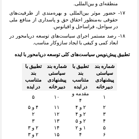
منطقه
ای و بین
المللی.
۱۷-
حضور موثر بین
المللی و بهره
مندی از ظرفیت
های
حقوقی به
منظور احقاق حق و پاسداری از منافع ملی
در سواحل، فراساحل و اقیانوس.
۱۸-
رصد مستمر اجرای سیاست
های توسعه دریامحور در
ابعاد کمی و کیفی با ایجاد سازوکار مناسب.
تطبیق پیش
نویس سیاست
های کلی توسعه دریامحور با ایده
شماره بند
تطبیق با
شماره بند
تطبیق با
سیاستی
بند
سیاستی
بند
پیشنهادی
متناسب
پیشنهادی
متناسب
دبیرخانه
در ایده
دبیرخانه
در ایده
مقدمه و
۵
۱۰
۱
۴
۲
۲ و ۴
۱۱
۴ و ۵
۳
۲ و ۴
۱۲
۲
۴
۲ و ۵
۱۳
۳
۵
۱ و ۲
۱۴
۲ و ۳
۶
۴
۱۵
۲ و ۳