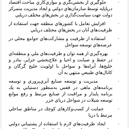
·
جلوگيري از بخشي
نگري و موازي
كاري مباحث اقتصاد
درياپايه توسط سازمان
هاي دولتي و ايجاد مديريت متمركز
دولت جهت سياست
گذاري در بخش
هاي مختلف دريايي
·
افزايش تعامل با كشورهاي منطقه جهت استفاده از
ظرفيت
هاي آنان در بخش
هاي مختلف دريايي
·
استفاده از ظرفيت و مشاركت
هاي جوامع محلي در
عرصه
هاي توسعه سواحل
·
بهره
گيري از همه توان و ظرفيت
هاي ملي و منطقه
اي
در حفظ و صيانت و احيا و علاج
بخشي جزاير، بنادر و
خليج
ها، آبراه
ها و سواحل با اولويت خليج گرگان و
كانال
هاي طبيعي منتهي به آن
·
مديريت و توسعه صنايع آبزي
پروري و توسعه
برنامه
هاي ماهي در قفس به
منظور دستيابي به يك
برنامه پايدار و مراقبت از صنايع مرتبط و رفع موانع
توسعه شيلات در سواحل درياي خزر
·
حمايت از کسب
وکارهای كوچك در مناطق ساحلي
مرتبط با دريا
·
ايجاد ظرفيت
هاي لازم با استفاده از پشتيباني دولتي