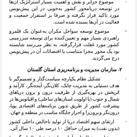
·
موضوع جزایر و نقش و اهمیت بسیار استراتژیک آن
ها
در توسعه دریامحور کشور به
خوبی در این پیش
نویس
مورد تاکید قرار نگرفته و صرفا بر استقرار جمعیت و
فعالیت در آن
ها بسنده شده است.
·
موضوع توسعه سواحل مکران به
عنوان یک قلمرو
راهبردی بسیار مهم و تعیین
کننده برای توسعه سرزمینی
کشور مورد غفلت قرارگرفته، به نظر می
رسد شایسته
بود یک محور مجزا متناسب با اقتضائات آن در پیش
نویس
درج می
گردید
.
۲- سازمان مدیریت و برنامه
ریزی استان گلستان
·
تشکیل نظام یکپارچه سیاست
گذار و تصمیم
گیر با
هدف دستیابی به مدیریت چابک، کلان
نگر، آینده
نگر، کارآمد و
اثربخش در بهره
گیری از ظرفیت درون و برون دریاهای
شمال و جنوب (با اولویت استان
های ساحلی) و اقیانوس
ها در
پیشرفت کشور از طریق تدوین برنامه
های اقتصادی پویا،
درون
نگر و برون
زا و احراز جایگاه مناسب در منطقه و جهان.
·
ارتقای سهم اقتصاد دریا از تولید ناخالص داخلی کشور
(بدون نفت) به میزان حداقل ۱۰ درصد طی ۱۰ سال آتی.