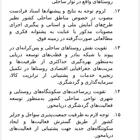
روستاهای واقع در نوار ساحلی
۱۲. لزوم توجه به نتایج و پیشنهادها اسناد فرادست
مصوب در خصوص مناطق ساحلی کشور نظیر
طرح
های آمایش ملی و استانی و پیگیری اجرای
مصوبات مذکور با عنایت به پشتوانه فکری و
مطالعاتی صورت
گرفته در زمینه فوق.
۱۳. تقویت نقش روستاهای ساحلی و پس
کرانه
ای در
پیوند با شبکه بنادر و قطب
های توسعه دریایی
به
منظور بهره
گیری حداکثری از ظرفیت
ها و
مزیت
های جغرافیایی اقتصادی روستاها در تکمیل
زنجیره خدمات و پشتیبانی از ترانزیت کالا،
سرمایه
گذاری و گردشگری
.
۱۴.
تقویت زیرساخت
های سکونتگاه
های روستایی و
شهری نواحی ساحلی کشور به
منظور توسعه
فعالیت
های گردشگری دریامحور.
۱۵.
توجه لازم به ظرفیت جمعیت
پذیری سواحل و جزایر
کشور از طریق گسترش فعالیت
ها و ایجاد
سکونتگاه
های جدید جهت پشتیبانی از فعالیت
های
دریامحور.