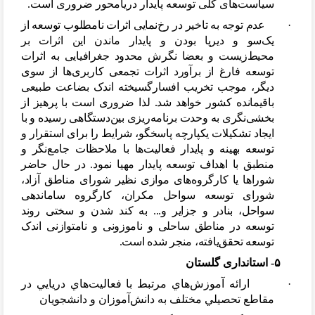
سیاست
های کلی توسعه پایدار دریامحور ضروری است.
·
عدم توجه به تاخیر در رخ
نمایی اثرات نامطلوب توسعه از
یک
سو و دیرپا بودن و پایدار ماندن این اثرات بر
محیط
زیست و بعضا نگرش محدود جغرافیایی به اثرات
توسعه فارغ از برآورد اثرات تجمعی کاربری
ها از سوی
دیگر، موجب تخریب افسارگسیخته اندک بضاعت طبیعی
باقیمانده کشور خواهد شد. لذا ضروری است با پرهیز از
بخشی
نگری به وحدت برنامه
ریزی بین
دستگاهی رسیده و با
ایجاد تشکیلات یکپارچه پاسخگو، شرایط را برای استقرار و
توسعه بهینه و پایدار فعالیت
ها با ملاحظات جامع
نگر و
منطبق با اهداف توسعه پایدار مهیا نمود. در حال حاضر
شوراها یا کارگروه
های موازی نظیر شورای مناطق آزاد،
شورای توسعه سواحل مکران، کارگروه ساماندهی
سواحل، بنادر و جزایر و... به کند شدن و سختی روند
توسعه در مناطق ساحلی و ناموزونی و نامتوازنی اندک
توسعه تحقق
یافته، منجر شده است.
۵- استانداری گلستان
·
ارائه آموزش
هاي مرتبط با فعاليت
هاي دريايي در
مقاطع تحصيلي مختلف به دانش
آموزان و دانشجويان