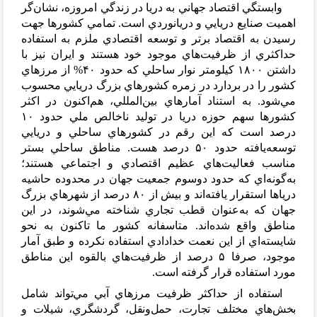
وابستگي اقتصاد جهاني به دريا در زندگي امروزه، نشان
گر
اهميت صنايع دريايي و دريانوردي است. تمامي كشورها جهت
رسيدن به اقتصاد برتر و توسعه اقتصادي ملزم به استفاده
حداكثري از ظرفيت
هاي موجود خود هستند و ايران نيز با
داشتن ۱۸۰۰ كيلومتر نوار ساحلي كه حدود ۴۰
% از مرزهاي
كشور را در بردارد در زمره كشورهاي بزرگ دريايي محسوب
مي
شود. به استناد آمارهاي بين
المللي، هم
اكنون در اكثر
كشورها سهم حوزه دريا در توليد ناخالص ملي حدود ۱۰
درصد است كه اين رقم در كشورهاي ساحلي و دريايي
توسعه
يافته حدود ۵۰ درصد هست. مناطق ساحلي بستر
مناسب فعاليت
هاي عظيم اقتصادي و اجتماعي هستند؛
به
گونه
اي كه حدود دوسوم جمعيت جهان در محدوده حاشيه
درياها استقرار یافته
اند و بيش از ۸۰ درصد از شهرهاي بزرگ
جهان كه به
عنوان قطب تجاري شناخته مي
شوند، در اين
مناطق واقع شده
اند. متاسفانه كشور ما تاكنون به نحو
شايسته
اي از اين نعمت خدادادي استفاده نكرده و طبق آمار
موجود، صرفا ۵ درصد از ظرفيت
هاي بالقوه اين مناطق
مورد استفاده قرار گرفته است.
استفاده از حداكثر ظرفيت مرزهاي آبي مي
تواند شامل
بخش
هاي مختلف تجارت، حمل
ونقل، گردشگري، شيلات و