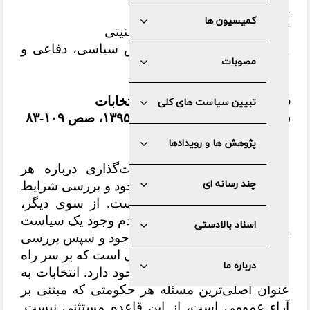
تهیه و تنظیم
کمیسیون ها
کمیسیون سیاسی، دفاعی و امنیتی
دکتر علی زینی وند، کارشناس سیاسی، دفاعی و
مصوبات
امنیتی
فصلنامه سیاست کلان؛ ویژه انتخابات
تبیین سیاست های کلی
سال پنجم، شماره هفتم، پاییز ۱۳۹۵، صص ۱۰۹-۸۳
پژوهش ها و رویدادها
چکیده
از مقدمات ورود به سیاست‌گذاری درباره هر
چند رسانه ای
مسئله‌ای شناخت وضعیت موجود و بررسی شرایط
زمانی و مکانی آن مسئله است. از سوی دیگر،
نیازسنجی نسبت به وجود یا عدم وجود یک سیاست
اسناد بالادستی
کلی، مقتضی شناخت وضع موجود و سپس بررسی
و تحلیل آسیب­
ها و چالش­
هایی است که بر سر راه
درباره ما
رسیدن به وضعیت مطلوب وجود دارد.
انتخابات به
عنوان اصلی‌ترین مسئله هر حکومتی که مبتنی بر
آراء عمومی است، از این قاعده مستثنی نیست.