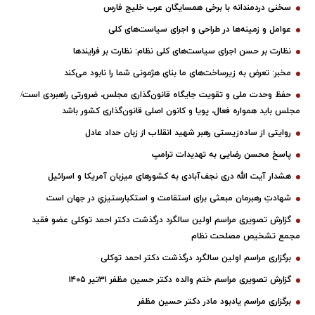
سخنی دردمندانه با برخی همسایگان عرب خلیج فارس
عوامل و زمینه‌ها در طراحی و اجرای سیاست‌های کلی
نظارت بر حسن اجرای سیاست‌های کلی نظام: نظارت بر فرایندها
مخبر: تعرض به زیرساخت‌های ما بنای هژمونی شما را نابود می‌کند
حفظ وحدت ملی و تقویت جایگاه قانون‌گذاری مجلس، ضرورتی راهبردی است/
مجلس باید همواره فعال، پویا و کانون اصلی قانون‌گذاری کشور باشد
روایتی از ساده‌زیستی رهبر شهید انقلاب از زبان حداد عادل
پاسخ محسن رضایی به تهدیدات ترامپ
هشدار آیت الله دری نجف‌آبادی به کشورهای میزبان آمریکا و اسرائیل
شهادتِ رهبرمان مبعثی برای استقامت و استکبارستیزیِ در جهان است
گزارش تصویری مراسم اولین سالگرد درگذشت دکتر احمد توکلی عضو فقید
مجمع تشخیص مصلحت نظام
برگزاری مراسم اولین سالگرد درگذشت دکتر احمد توکلی
گزارش تصویری مراسم ختم والده دکتر حسین مظفر ۳۱تیر ۱۴۰۵
برگزاری مراسم یادبود مادر دکتر حسین مظفر