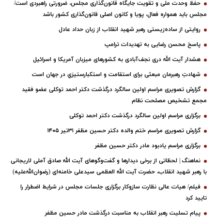
مجلس باید همواره فعال، پویا و کانون اصلی قانون‌گذاری کشور باشد
روایتی از ساده‌زیستی رهبر شهید انقلاب از زبان حداد عادل
پاسخ محسن رضایی به تهدیدات ترامپ
هشدار آیت الله دری نجف‌آبادی به کشورهای میزبان آمریکا و اسرائیل
شهادتِ رهبرمان مبعثی برای استقامت و استکبارستیزیِ در جهان است
گزارش تصویری مراسم اولین سالگرد درگذشت دکتر احمد توکلی عضو فقید
مجمع تشخیص مصلحت نظام
برگزاری مراسم اولین سالگرد درگذشت دکتر احمد توکلی
گزارش تصویری مراسم ختم والده دکتر حسین مظفر ۳۱تیر ۱۴۰۵
برگزاری مراسم یادبود مادر دکتر حسین مظفر
نماهنگ | لحظاتی از برخی دیدارها و گفت‌وگوهای آیت ‌الله صادق آملی لاریجانی
با رهبر شهید انقلاب، حضرت آیت‌ الله العظمی سیدعلی خامنه‌ای (رضوان‌الله‌علیه)
فیلم/ هیات عالی نظارت سازوکار برگزاری جلسات مجلس در شرایط اضطرار را
تایید کرد
پیام تسلیت رهبر انقلاب به مناسبت درگذشت مادر حسین مظفر