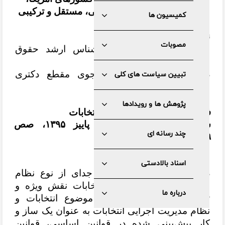
کانادا و فرانسه؛ الگوهای دولتی، مستقل و ترکیبی
کمیسیون ها
نویسندگان
مصوبات
مهدی باقری فارسانی کارشناس ارشد حقوق
عمومی دانشگاه تهران
دانیال طاهری فدافن دانشجوی مقطع دکتری
تبیین سیاست های کلی
حقوق عمومی دانشگاه تهران
پژوهش ها و رویدادها
فصلنامه سیاست کلان؛ ویژه انتخابات
سال پنجم، شماره هفتم، پاییز ۱۳۹۵، صص
چند رسانه ای
۱۲۹-۱۱۲
چکیده
اسناد بالادستی
در بررسی مسأله انتخابات، جدای از نوع نظام
انتخاباتی، شیوه برگزاری انتخابات نقش ویژه و
درباره ما
تعیین‌کننده‌ای ایفا می‌نماید. موضوع انتخابات و
نظام مدیریت اجرایی انتخابات به عنوان یک ساز و
کار پیش‌بینی شده در قوانین اساسی، قوانین