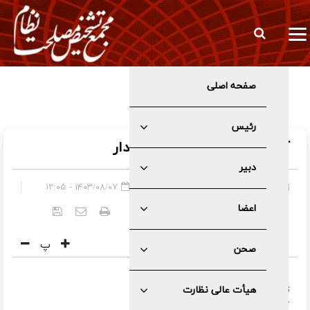
صفحه اصلی
مخبر: تعرض به زیرساخت‌های ما بنای هژمونی شما را نابود می‌کند
رئیس
آب، زیربنای مهم توسعه پایدار
دبیر
صفحه اصلی
»
عمومی
۱۴۰۳/۰۸/۰۷ - ۱۲:۰۵
اعضا
کد خبر:
۵۶۳۷
پ
صحن
نویسنده
هیأت عالی نظارت
كميته
خاص
محيط
زيست