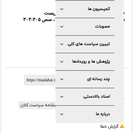
کمیسیون ها
فصلنامه سیاست کلان؛ ویژه محیط زیست
سال چهارم، شماره پنجم، پاییز ۱۳۹۴، صص ۳۰۵-۳۰۳
مصوبات
دریافت
pdf
تبیین سیاست های کلی
پژوهش ها و رویدادها
چند رسانه ای
لینک کوتاه :
اسناد بالادستی
برچسب ها:
آب
توسعه پایدار
سیاست های کلی محیط زیست
فصلنامه سیاست کلان
کمیته محیط زیست
درباره ما
گزارش خطا