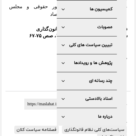
غفور پاک‌نهاد، معاون سابق امور حقوقی و مجلس
کمیسیون ها
وزارتخانه‌های راه و شهرسازی و اقتصاد
مصوبات
فصلنامه سیاست کلان؛ ویژه نظام قانون‌گذاری
سال هفتم، شماره هشتم، پاییز ۱۳۹۸، صص ۷۵-۶۷
تبیین سیاست های کلی
دریافت
pdf
پژوهش ها و رویدادها
چند رسانه ای
اسناد بالادستی
لینک کوتاه :
درباره ما
برچسب ها:
نظام قانون گذاری
سیاست‌های کلی نظام قانونگذاری
فصلنامه سیاست کلان