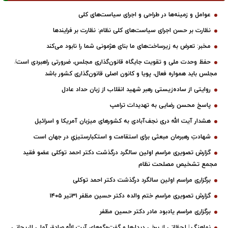
عوامل و زمینه‌ها در طراحی و اجرای سیاست‌های کلی
نظارت بر حسن اجرای سیاست‌های کلی نظام: نظارت بر فرایندها
مخبر: تعرض به زیرساخت‌های ما بنای هژمونی شما را نابود می‌کند
حفظ وحدت ملی و تقویت جایگاه قانون‌گذاری مجلس، ضرورتی راهبردی است/
مجلس باید همواره فعال، پویا و کانون اصلی قانون‌گذاری کشور باشد
روایتی از ساده‌زیستی رهبر شهید انقلاب از زبان حداد عادل
پاسخ محسن رضایی به تهدیدات ترامپ
هشدار آیت الله دری نجف‌آبادی به کشورهای میزبان آمریکا و اسرائیل
شهادتِ رهبرمان مبعثی برای استقامت و استکبارستیزیِ در جهان است
گزارش تصویری مراسم اولین سالگرد درگذشت دکتر احمد توکلی عضو فقید
مجمع تشخیص مصلحت نظام
برگزاری مراسم اولین سالگرد درگذشت دکتر احمد توکلی
گزارش تصویری مراسم ختم والده دکتر حسین مظفر ۳۱تیر ۱۴۰۵
برگزاری مراسم یادبود مادر دکتر حسین مظفر
نماهنگ | لحظاتی از برخی دیدارها و گفت‌وگوهای آیت ‌الله صادق آملی لاریجانی