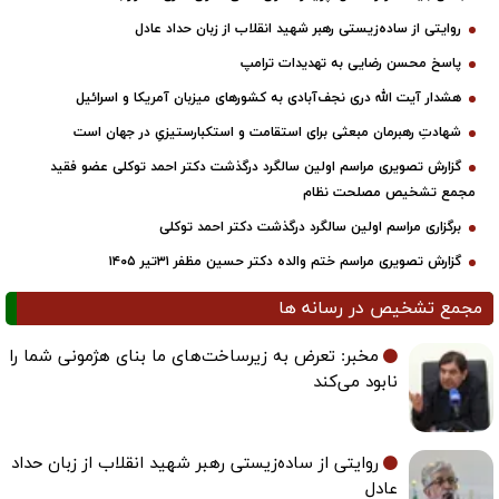
پاسخ محسن رضایی به تهدیدات ترامپ
هشدار آیت الله دری نجف‌آبادی به کشورهای میزبان آمریکا و اسرائیل
شهادتِ رهبرمان مبعثی برای استقامت و استکبارستیزیِ در جهان است
گزارش تصویری مراسم اولین سالگرد درگذشت دکتر احمد توکلی عضو فقید
مجمع تشخیص مصلحت نظام
برگزاری مراسم اولین سالگرد درگذشت دکتر احمد توکلی
گزارش تصویری مراسم ختم والده دکتر حسین مظفر ۳۱تیر ۱۴۰۵
مجمع تشخیص در رسانه ها
مخبر: تعرض به زیرساخت‌های ما بنای هژمونی شما را
نابود می‌کند
روایتی از ساده‌زیستی رهبر شهید انقلاب از زبان حداد
عادل