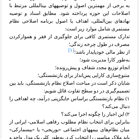
به برخی از مهم
ترین اصول و توصیه
های بین
المللی مرتبط با
اصلاحات این حوزه پرداخته شود. مطابق اسناد و توصیه‌
نهادهای بین‌المللی، اهداف یا اصول برنامه اصلاحی نظام
مستمری شامل موارد زیر است:
تدارک مستمری کافی برای جلوگیری از فقر و هموار‌کردن
مصرف در طول چرخه زندگی؛
[۱]
از نظر مالی خودپایدار باشد؛
به‌طور کارا مدیریت شود؛
انجام توزیع مجدد شفاف و پیش‌رونده؛
متنوع‌سازی کارایی پس‌انداز برای بازنشستگی؛
شایان ذکر است در مباحث اصلاح نظام بازنشستگی، باید بین
تصمیم‌گیری در دو سطح تفاوت قائل شویم:
۱) نظام بازنشستگی براساس جایگزینی درآمد، چه اهدافی را
دنبال می‌کند؟
۲) این اجبار را چگونه اجرا می‌کند؟
بنابراین برای انتخاب نظام مطلوب رفاهی اسلامی- ایرانی از
میان نظام‌های بیمه
های اجتماعی «‌بوریجی‌» یا «‌بیسمارکی‌»
باید ملاک مناسبی را انتخاب کرد. به‌طور کلی یک مدل واحد و