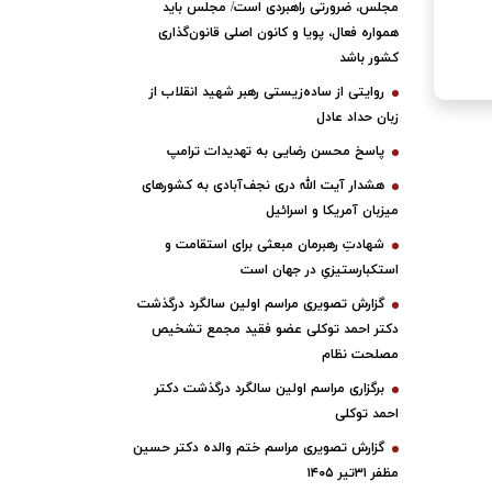
مجلس، ضرورتی راهبردی است/ مجلس باید
همواره فعال، پویا و کانون اصلی قانون‌گذاری
کشور باشد
روایتی از ساده‌زیستی رهبر شهید انقلاب از
زبان حداد عادل
پاسخ محسن رضایی به تهدیدات ترامپ
هشدار آیت الله دری نجف‌آبادی به کشورهای
میزبان آمریکا و اسرائیل
شهادتِ رهبرمان مبعثی برای استقامت و
استکبارستیزیِ در جهان است
گزارش تصویری مراسم اولین سالگرد درگذشت
دکتر احمد توکلی عضو فقید مجمع تشخیص
مصلحت نظام
برگزاری مراسم اولین سالگرد درگذشت دکتر
احمد توکلی
گزارش تصویری مراسم ختم والده دکتر حسین
مظفر ۳۱تیر ۱۴۰۵