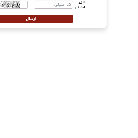
* کد
امنیتی