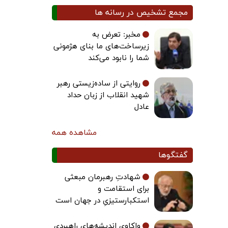
مجمع تشخیص در رسانه ها
مخبر: تعرض به
زیرساخت‌های ما بنای هژمونی
شما را نابود می‌کند
روایتی از ساده‌زیستی رهبر
شهید انقلاب از زبان حداد
عادل
مشاهده همه
گفتگوها
شهادتِ رهبرمان مبعثی
برای استقامت و
استکبارستیزیِ در جهان است
واکاوی اندیشه‌های راهبردی