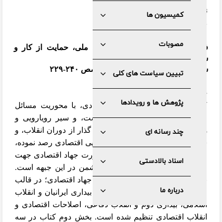
نویسنده:
کمیسیون ها
دکتر وحید شقاقی شهری
مصوبات
فصلنامه سیاست کلان؛ ویژه
تولید ملی، حمایت از کار و
سرمایه ایرانی
سال اول، شماره اول، پاییز ۱۳۹۱، صص ۲۴۰-۲۲۹
تبیین سیاست های کلی
چکیده
پژوهش ها و رویدادها
كتاب رویارویی سوم و جهاد اقتصادی، با محوریت مسائل
اخیر کشور به نگارش در آمده است، و سیر رویارویی و
هجمه‌ها عليه جمهوري اسلامي را با گذار از دوران انقلاب، و
چند رسانه ای
سپس جنگ تحمیلی، در جبهه رویارویی اقتصادی رصد نموده،
و درصدد تبیین این رویارویی و ضرورت جهاد اقتصادی جهت
اسناد بالادستی
مقابله با توطئه ها و تحريم هاي دشمن در اين جبهه است.
بخش اول كتاب تحت عنوان چرایی جهاد اقتصادی؛ در قالب
درباره ما
چهار فصل كه به ترتیب عبارتند از: بیداری ایرانیان و انقلاب
اسلامی، بیداری دوم و انقلاب دفاعی، اصلاحات اقتصادی و
انقلاب اقتصادی تنظیم شده است. بخش دوم كتاب در سه