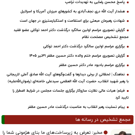
پاسخ محسن رضایی به تهدیدات ترامپ
هشدار آیت الله دری نجف‌آبادی به کشورهای میزبان آمریکا و اسرائیل
شهادتِ رهبرمان مبعثی برای استقامت و استکبارستیزیِ در جهان است
گزارش تصویری مراسم اولین سالگرد درگذشت دکتر احمد توکلی عضو فقید
مجمع تشخیص مصلحت نظام
برگزاری مراسم اولین سالگرد درگذشت دکتر احمد توکلی
گزارش تصویری مراسم ختم والده دکتر حسین مظفر ۳۱تیر ۱۴۰۵
برگزاری مراسم یادبود مادر دکتر حسین مظفر
نماهنگ | لحظاتی از برخی دیدارها و گفت‌وگوهای آیت ‌الله صادق آملی لاریجانی
با رهبر شهید انقلاب، حضرت آیت‌ الله العظمی سیدعلی خامنه‌ای (رضوان‌الله‌علیه)
فیلم/ هیات عالی نظارت سازوکار برگزاری جلسات مجلس در شرایط اضطرار را
تایید کرد
پیام تسلیت رهبر انقلاب به مناسبت درگذشت مادر حسین مظفر
مجمع تشخیص در رسانه ها
مخبر: تعرض به زیرساخت‌های ما بنای هژمونی شما را