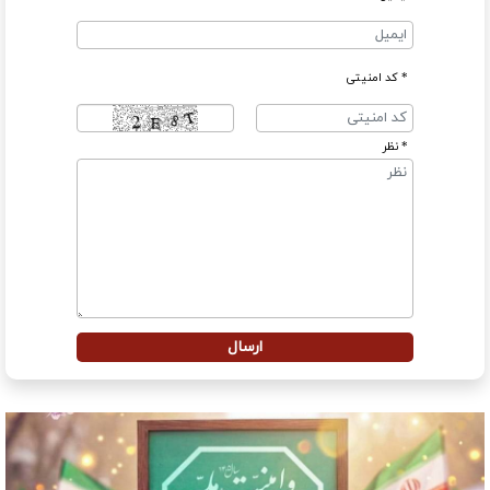
* کد امنیتی
* نظر