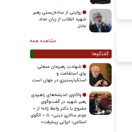
روایتی از ساده‌زیستی رهبر
شهید انقلاب از زبان حداد
عادل
مشاهده همه
گفتگوها
شهادتِ رهبرمان مبعثی
برای استقامت و
استکبارستیزیِ در جهان است
واکاوی اندیشه‌های راهبردی
رهبر شهید در گفت‌وگوی
مشروح با دکتر واعظ زاده؛ از «
مردم سالاری دینی» تا « الگوی
اسلامی- ایرانی پیشرفت»