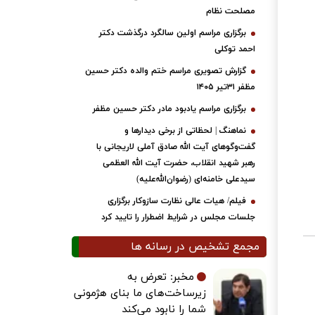
مصلحت نظام
برگزاری مراسم اولین سالگرد درگذشت دکتر
احمد توکلی
گزارش تصویری مراسم ختم والده دکتر حسین
مظفر ۳۱تیر ۱۴۰۵
برگزاری مراسم یادبود مادر دکتر حسین مظفر
نماهنگ | لحظاتی از برخی دیدارها و
گفت‌وگوهای آیت ‌الله صادق آملی لاریجانی با
رهبر شهید انقلاب، حضرت آیت‌ الله العظمی
سیدعلی خامنه‌ای (رضوان‌الله‌علیه)
فیلم/ هیات عالی نظارت سازوکار برگزاری
جلسات مجلس در شرایط اضطرار را تایید کرد
مجمع تشخیص در رسانه ها
مخبر: تعرض به
زیرساخت‌های ما بنای هژمونی
شما را نابود می‌کند