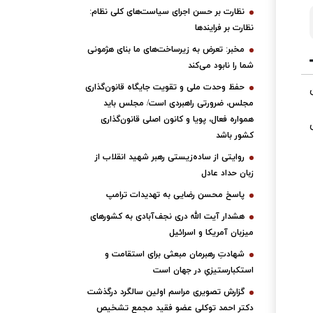
نظارت بر حسن اجرای سیاست‌های کلی نظام:
نظارت بر فرایندها
مخبر: تعرض به زیرساخت‌های ما بنای هژمونی
شما را نابود می‌کند
حفظ وحدت ملی و تقویت جایگاه قانون‌گذاری
مجلس، ضرورتی راهبردی است/ مجلس باید
همواره فعال، پویا و کانون اصلی قانون‌گذاری
کشور باشد
روایتی از ساده‌زیستی رهبر شهید انقلاب از
زبان حداد عادل
پاسخ محسن رضایی به تهدیدات ترامپ
هشدار آیت الله دری نجف‌آبادی به کشورهای
میزبان آمریکا و اسرائیل
شهادتِ رهبرمان مبعثی برای استقامت و
استکبارستیزیِ در جهان است
گزارش تصویری مراسم اولین سالگرد درگذشت
دکتر احمد توکلی عضو فقید مجمع تشخیص