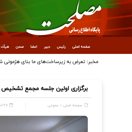
صفحه اصلی
رئیس
دبیر
اعضا
صحن
هیأت ع
انتصاب معاون جدید اداری، مالی و پشتیبانی
برگزاری اولین جلسه مجمع تشخیص برا
صفحه اصلی
»
عمومی
۷ - ۱۷:۳۷