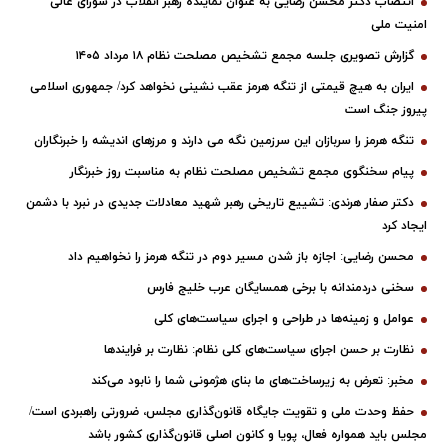
انتصاب دکتر محسن رضایی به عنوان نماینده رهبر انقلاب در شورای عالی
امنیت ملی
گزارش تصویری جلسه مجمع تشخیص مصلحت نظام ۱۸ مرداد ۱۴۰۵
ایران به هیچ قیمتی از تنگه هرمز عقب نشینی نخواهد کرد/ جمهوری اسلامی
پیروز جنگ است
تنگه هرمز را سربازان این سرزمین نگه می دارند و مرزهای اندیشه را خبرنگاران
پیام سخنگوی مجمع تشخیص مصلحت نظام به مناسبت روز خبرنگار
دکتر صفار هرندی: تشییع تاریخی رهبر شهید معادلات جدیدی در نبرد با دشمن
ایجاد کرد
محسن رضایی: اجازه باز شدن مسیر دوم در تنگه هرمز را نخواهیم داد
سخنی دردمندانه با برخی همسایگان عرب خلیج فارس
عوامل و زمینه‌ها در طراحی و اجرای سیاست‌های کلی
نظارت بر حسن اجرای سیاست‌های کلی نظام: نظارت بر فرایندها
مخبر: تعرض به زیرساخت‌های ما بنای هژمونی شما را نابود می‌کند
حفظ وحدت ملی و تقویت جایگاه قانون‌گذاری مجلس، ضرورتی راهبردی است/
مجلس باید همواره فعال، پویا و کانون اصلی قانون‌گذاری کشور باشد