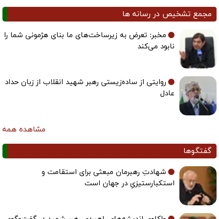
مجمع تشخیص در رسانه ها
مخبر: تعرض به زیرساخت‌های ما بنای هژمونی شما را
نابود می‌کند
روایتی از ساده‌زیستی رهبر شهید انقلاب از زبان حداد
عادل
مشاهده همه
گفتگوها
شهادتِ رهبرمان مبعثی برای استقامت و
استکبارستیزیِ در جهان است