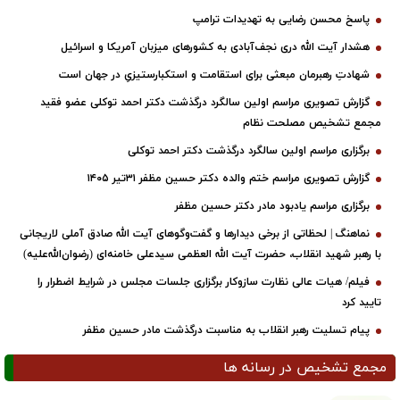
پاسخ محسن رضایی به تهدیدات ترامپ
هشدار آیت الله دری نجف‌آبادی به کشورهای میزبان آمریکا و اسرائیل
شهادتِ رهبرمان مبعثی برای استقامت و استکبارستیزیِ در جهان است
گزارش تصویری مراسم اولین سالگرد درگذشت دکتر احمد توکلی عضو فقید
مجمع تشخیص مصلحت نظام
برگزاری مراسم اولین سالگرد درگذشت دکتر احمد توکلی
گزارش تصویری مراسم ختم والده دکتر حسین مظفر ۳۱تیر ۱۴۰۵
برگزاری مراسم یادبود مادر دکتر حسین مظفر
نماهنگ | لحظاتی از برخی دیدارها و گفت‌وگوهای آیت ‌الله صادق آملی لاریجانی
با رهبر شهید انقلاب، حضرت آیت‌ الله العظمی سیدعلی خامنه‌ای (رضوان‌الله‌علیه)
فیلم/ هیات عالی نظارت سازوکار برگزاری جلسات مجلس در شرایط اضطرار را
تایید کرد
پیام تسلیت رهبر انقلاب به مناسبت درگذشت مادر حسین مظفر
مجمع تشخیص در رسانه ها