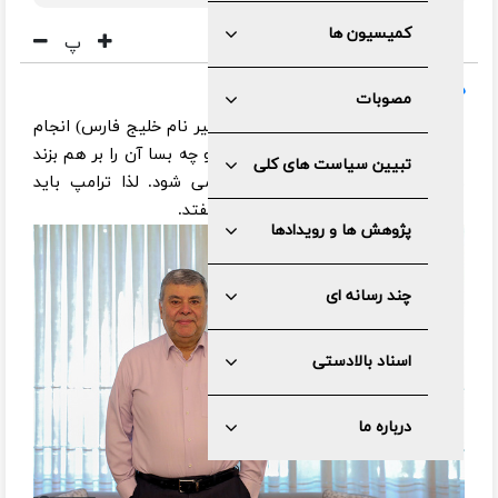
کمیسیون ها
پ
در گفت و گو با جماران؛
مصوبات
صدر به جماران گفت: اگر این کار(تغییر نام خلیج فارس) انجام
شود، بر مذاکرات اثر منفی می گذارد و چه بسا آن را بر هم بزند
تبیین سیاست های کلی
و برنامه ترامپ برای مذاکره خراب می شود. لذا ترامپ باید
مراقب باشد در دام صهیونیست ها نیفتد.
پژوهش ها و رویدادها
چند رسانه ای
اسناد بالادستی
درباره ما