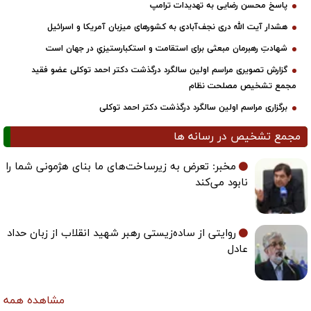
پاسخ محسن رضایی به تهدیدات ترامپ
هشدار آیت الله دری نجف‌آبادی به کشورهای میزبان آمریکا و اسرائیل
شهادتِ رهبرمان مبعثی برای استقامت و استکبارستیزیِ در جهان است
گزارش تصویری مراسم اولین سالگرد درگذشت دکتر احمد توکلی عضو فقید
مجمع تشخیص مصلحت نظام
برگزاری مراسم اولین سالگرد درگذشت دکتر احمد توکلی
مجمع تشخیص در رسانه ها
مخبر: تعرض به زیرساخت‌های ما بنای هژمونی شما را
نابود می‌کند
روایتی از ساده‌زیستی رهبر شهید انقلاب از زبان حداد
عادل
مشاهده همه