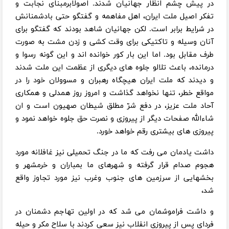
در پیش چشم انظار جهانیان شدند. اصولابرمبنای نجابت و
تفکر اصیل ملت ایران، اهل مفاهمه و گفتگو حتی بادشمنانش
در شرایط برابر است. لکن جهانیان شاهد بودند که گفتگو برای
آنان وسیله و تاکتیکی برای وقت کشی و زدن مشت به صورت
طرف مقابل بود. اما این بار کور خوانده اند و این گونه رسوا و
درمانده، باعث تلالو جلوه های دیگری از عظمت این ملت شدند
و دیدند که ملت ایران هیچگاه رهبران و مسوولان خود را در
مواقع خطر، تنها نخواهد گذاشت و امروز روز همدلی و همکاری
آحاد ملت عزیز، در دفع شرّ مطلق شیطان صهیون است و ان
شاءالله صفحات دیگر از پیروزی و نصرت حق جلوه خواهد نمود و
پیروزی های بیشتری رقم خواهد خورد.
داشت یادمان می رفت که ما در جنگ تحمیلی نیز غافلانه مورد
هجوم صدام قرار گرفته و شهرهای ما بمباران و خرمشهر و
بخشهایی از سرزمین های جنوب وغرب نیز مورد تجاوز واقع
شد،
و داشت فراموشمان می شد که در اولین تهاجم دشمنان در
فردای پس از پیروزی انقلاب نیز سعی کردند با سلاح مکر و حیله