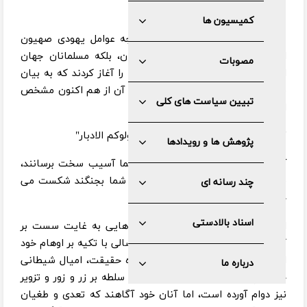
کمیسیون ها
غربی ها نمی دانند که پنجه در پنجه عوامل یهودی صهیون
انداختن، آمال و آرزوی دیرین ایرانیان، بلکه مسلمانان جهان
مصوبات
است؛ لذا این بار ناشیانه خود، جنگی را آغاز کردند که به بیان
قرآن شریف در سوره آل عمران، نتیجه آن از هم اکنون مشخص
تبیین سیاست های کلی
است.
" لن یضروکم الا اذی و ان یقاتلوکم یولوکم الادبار"
پژوهش ها و رویدادها
آنها یهودیان، هرگز نمی توانند به شما آسیب سخت برسانند،
فقط شما را اندکی می آزارند و اگر با شما بجنگند شکست می
چند رسانه ای
خورند و فرار می کنند.
اسناد بالادستی
این قوم تاکنون با حیله و فریب بناهایی به غایت سست بر
گرده دیگران ساخته و قدرت هایی پوشالی با تکیه بر اوهام خود
ایجاد نموده و با رنگ پاشیدن بر چهره حقیقت، امیال شیطانی
درباره ما
خود را پنهان داشته و تا به امروز، با سلطه بر زر و زور و تزویر
نیز دوام آورده است، اما آنان خود آگاهند ‌که تعدی و طغیان