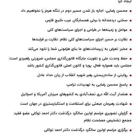
ایجاد کرد
محسن رضایی: اجازه باز شدن مسیر دوم در تنگه هرمز را نخواهیم داد
سخنی دردمندانه با برخی همسایگان عرب خلیج فارس
عوامل و زمینه‌ها در طراحی و اجرای سیاست‌های کلی
نظارت بر حسن اجرای سیاست‌های کلی نظام: نظارت بر فرایندها
مخبر: تعرض به زیرساخت‌های ما بنای هژمونی شما را نابود می‌کند
حفظ وحدت ملی و تقویت جایگاه قانون‌گذاری مجلس، ضرورتی راهبردی است/
مجلس باید همواره فعال، پویا و کانون اصلی قانون‌گذاری کشور باشد
روایتی از ساده‌زیستی رهبر شهید انقلاب از زبان حداد عادل
پاسخ محسن رضایی به تهدیدات ترامپ
هشدار آیت الله دری نجف‌آبادی به کشورهای میزبان آمریکا و اسرائیل
شهادتِ رهبرمان مبعثی برای استقامت و استکبارستیزیِ در جهان است
گزارش تصویری مراسم اولین سالگرد درگذشت دکتر احمد توکلی عضو فقید
مجمع تشخیص مصلحت نظام
برگزاری مراسم اولین سالگرد درگذشت دکتر احمد توکلی