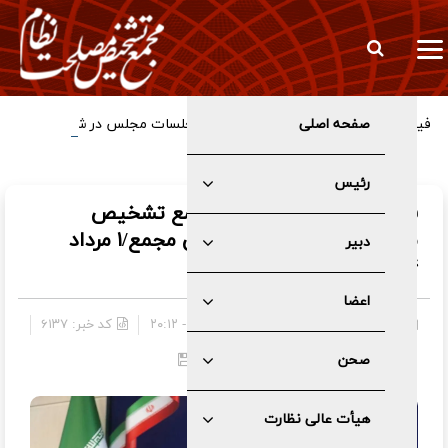
صفحه اصلی
فیلم/ هیات عالی نظارت سازوکار برگزاری جلسات مجلس در شرایط
اضطرار را تایید کرد
رئیس
فیلم / گزارش سخنگوی مجمع تشخیص
مصلحت نظام از جلسه صحن مجمع/۱ مرداد
دبیر
۱۴۰۴
اعضا
چند رسانه ای
»
فیلم
۱۴۰۴/۰۵/۰۱ - ۲۰:۱۲
کد خبر:
۶۱۳۷
صحن
هیأت عالی نظارت