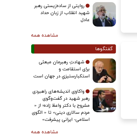
روایتی از ساده‌زیستی رهبر
شهید انقلاب از زبان حداد
عادل
مشاهده همه
گفتگوها
شهادتِ رهبرمان مبعثی
برای استقامت و
استکبارستیزیِ در جهان است
واکاوی اندیشه‌های راهبردی
رهبر شهید در گفت‌وگوی
مشروح با دکتر واعظ زاده؛ از «
مردم سالاری دینی» تا « الگوی
اسلامی- ایرانی پیشرفت»
مشاهده همه