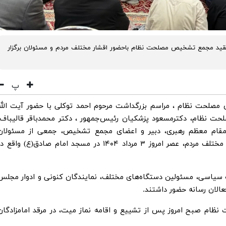
قید مجمع تشخیص مصلحت نظام باحضور اقشار مختلف مردم و مسئولان برگزار
پ
مصلحت نظام ، مراسم بزرگداشت مرحوم احمد توکلی با حضور آیت الله
 نظام، دکترمسعود پزشکیان رئیس‌جمهور ، دکتر محمدباقر قالیباف،
قام معظم رهبری، دبیر و اعضای مجمع تشخیص، جمعی از مسئولان
کشوری، شخصیت های دینی و مذهبی و اقشار مختلف مردم، عصر امروز ۳ مرداد ۱۴۰۴ در مسجد امام صادق(ع) واقع 
سیاسی، مسئولین دستگاه‌های مختلف، نمایندگان کنونی و ادوار مجلس
عالان رسانه حضور داشتند.
ام صبح امروز پس از تشییع و اقامه نماز میت، در مرقد امامزادگان