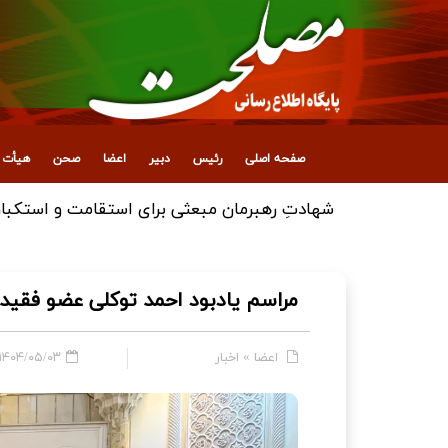
صفحه اصلی
رئیس
دبیر
اعضا
صحن
هیأت ع
برگزاری مراسم اولین سالگرد درگذشت دکتر احمد
مراسم یادبود احمد توکلی عضو فقی
اعضا
»
اخبار
۱۴۰۴/۰۵/۰۳ - ۱۸:۴۵