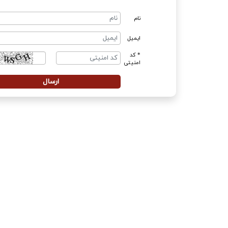
نام
ایمیل
* کد
امنیتی