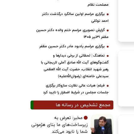
مصلحت نظام
برگزاری مراسم اولین سالگرد درگذشت دکتر
احمد توکلی
گزارش تصویری مراسم ختم والده دکتر حسین
مظفر ۳۱تیر ۱۴۰۵
برگزاری مراسم یادبود مادر دکتر حسین مظفر
نماهنگ | لحظاتی از برخی دیدارها و
گفت‌وگوهای آیت ‌الله صادق آملی لاریجانی با
رهبر شهید انقلاب، حضرت آیت‌ الله العظمی
سیدعلی خامنه‌ای (رضوان‌الله‌علیه)
فیلم/ هیات عالی نظارت سازوکار برگزاری
جلسات مجلس در شرایط اضطرار را تایید کرد
مجمع تشخیص در رسانه ها
مخبر: تعرض به
زیرساخت‌های ما بنای هژمونی
شما را نابود می‌کند