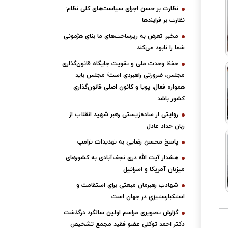
نظارت بر حسن اجرای سیاست‌های کلی نظام:
نظارت بر فرایندها
مخبر: تعرض به زیرساخت‌های ما بنای هژمونی
شما را نابود می‌کند
حفظ وحدت ملی و تقویت جایگاه قانون‌گذاری
مجلس، ضرورتی راهبردی است/ مجلس باید
همواره فعال، پویا و کانون اصلی قانون‌گذاری
کشور باشد
روایتی از ساده‌زیستی رهبر شهید انقلاب از
زبان حداد عادل
پاسخ محسن رضایی به تهدیدات ترامپ
هشدار آیت الله دری نجف‌آبادی به کشورهای
میزبان آمریکا و اسرائیل
شهادتِ رهبرمان مبعثی برای استقامت و
استکبارستیزیِ در جهان است
گزارش تصویری مراسم اولین سالگرد درگذشت
دکتر احمد توکلی عضو فقید مجمع تشخیص