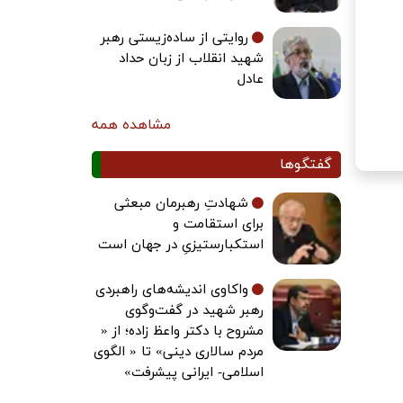
روایتی از ساده‌زیستی رهبر
شهید انقلاب از زبان حداد
عادل
مشاهده همه
گفتگوها
شهادتِ رهبرمان مبعثی
برای استقامت و
استکبارستیزیِ در جهان است
واکاوی اندیشه‌های راهبردی
رهبر شهید در گفت‌وگوی
مشروح با دکتر واعظ زاده؛ از «
مردم سالاری دینی» تا « الگوی
اسلامی- ایرانی پیشرفت»