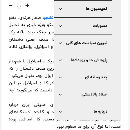
پ
کمیسیون ها
🔷به گزارش گروه سیاسی
خبرگزاری دانشجو
،
صفار هرندی، عضو
مجمع تشخیص مصلحت نظام، در گفتگو ویژه خبری به تحلیل
مصوبات
جنگ اخیر پرداخت و گفت: "جنگ اخیر جنگ نبود، بلکه یک
عملیات براندازی بود." وی افزود که هدف اصلی دشمنان
تبیین سیاست های کلی
جمهوری اسلامی ایران، به‌ویژه آمریکا و اسرائیل، براندازی نظام
جمهوری اسلامی بوده است.
پژوهش ها و رویدادها
صفار هرندی در ادامه تصریح کرد: "آمریکا و اسرائیل با هم‌ندار
هستند و این جنگ ۱۲ روزه، برجسته‌ترین هدف دشمنان را که
همان براندازی نظام جمهوری اسلامی ایران بود، دنبال می‌کرد."
چند رسانه ای
وی همچنین به محاسبات اشتباه آمریکا و اسرائیل در این
جنگ اشاره کرد و آن را مصداق عبارتی دانست که می‌گوید: "چه
اسناد بالادستی
فکر می‌کردیم و چه شد."
صفار هرندی، از آگاهی دستگاه‌های امنیتی ایران درباره
درباره ما
برنامه‌ریزی اسرائیل برای ترور خبر داد و گفت: "دستگاه‌های
امنیتی ما می‌دانستند که ترور در دستور کار اسرائیل بوده
است، اما نوع آن برای ما معلوم نبود."