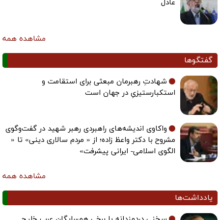
عادل
مشاهده همه
گفتگوها
شهادتِ رهبرمان مبعثی برای استقامت و
استکبارستیزیِ در جهان است
واکاوی اندیشه‌های راهبردی رهبر شهید در گفت‌وگوی
مشروح با دکتر واعظ زاده؛ از « مردم سالاری دینی» تا «
الگوی اسلامی- ایرانی پیشرفت»
مشاهده همه
یادداشت‌ها
سخنی دردمندانه با برخی همسایگان عرب خلیج