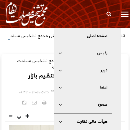
صفحه اصلی
انتصاب معاون جدید اداری، مالی و پشتیبانی مجمع تشخیص مصلحت
نظام
رئیس
رئیس کمیسیون اقتصادی دبیر خانه مجمع تشخیص مصلحت
نظام در گفت و گو با «جام جم» مطرح کرد
دبیر
مالیات بر سوداگری‌؛ کمربند تنظیم بازار
اعضا
صفحه اصلی
»
عمومی
۱۴۰۴/۰۶/۲۶ - ۰۹:۴۳
کد خبر:
۶۲۰۲
صحن
پ
هیأت عالی نظارت