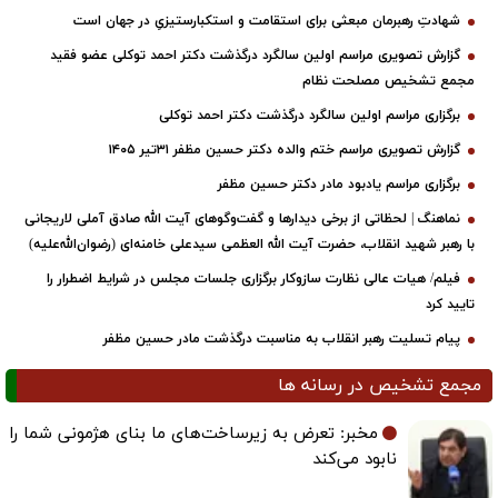
شهادتِ رهبرمان مبعثی برای استقامت و استکبارستیزیِ در جهان است
گزارش تصویری مراسم اولین سالگرد درگذشت دکتر احمد توکلی عضو فقید
مجمع تشخیص مصلحت نظام
برگزاری مراسم اولین سالگرد درگذشت دکتر احمد توکلی
گزارش تصویری مراسم ختم والده دکتر حسین مظفر ۳۱تیر ۱۴۰۵
برگزاری مراسم یادبود مادر دکتر حسین مظفر
نماهنگ | لحظاتی از برخی دیدارها و گفت‌وگوهای آیت ‌الله صادق آملی لاریجانی
با رهبر شهید انقلاب، حضرت آیت‌ الله العظمی سیدعلی خامنه‌ای (رضوان‌الله‌علیه)
فیلم/ هیات عالی نظارت سازوکار برگزاری جلسات مجلس در شرایط اضطرار را
تایید کرد
پیام تسلیت رهبر انقلاب به مناسبت درگذشت مادر حسین مظفر
مجمع تشخیص در رسانه ها
مخبر: تعرض به زیرساخت‌های ما بنای هژمونی شما را
نابود می‌کند