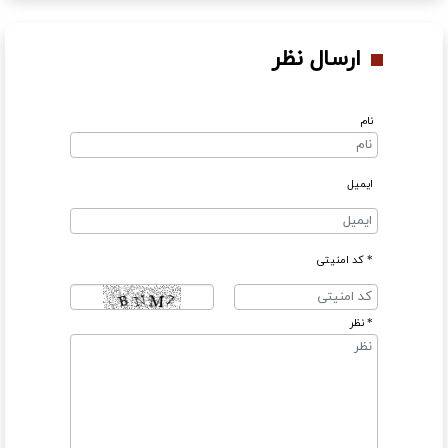
ارسال نظر
یل
د امنیتی
ظر