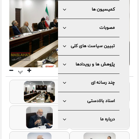
یسیون ها
وبات
یین سیاست های کلی
وهش ها و رویدادها
پ
د رسانه ای
ناد بالادستی
باره ما