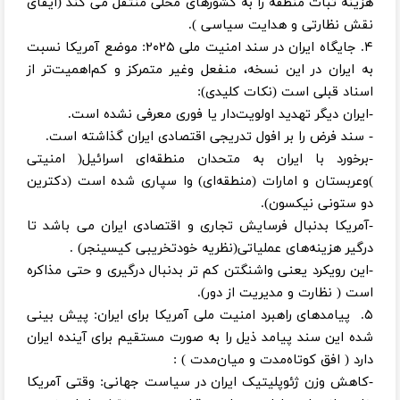
هزینه ثبات منطقه را به کشورهای محلی منتقل می کند (ایفای
نقش نظارتی و هدایت سیاسی ).
۴. جایگاه ایران در سند امنیت ملی ۲۰۲۵: موضع آمریکا نسبت
به ایران در این نسخه، منفعل‌ وغیر متمرکز و کم‌اهمیت‌تر از
اسناد قبلی است (نکات کلیدی):
-ایران دیگر تهدید اولویت‌دار یا فوری معرفی نشده است.
- سند فرض را بر افول تدریجی اقتصادی ایران گذاشته است.
-برخورد با ایران به متحدان منطقه‌ای اسرائیل( امنیتی
)وعربستان و امارات (منطقه‌ای) وا سپاری شده است (دکترین
دو ستونی نیکسون).
-آمریکا بدنبال فرسایش تجاری و اقتصادی ایران می باشد تا
درگیر هزینه‌های عملیاتی(نظریه خودتخریبی کیسینجر) .
-این رویکرد یعنی واشنگتن کم تر بدنبال درگیری و حتی مذاکره
است ( نظارت و مدیریت از دور).
۵. پیامدهای راهبرد امنیت ملی آمریکا برای ایران: پیش بینی
شده این سند پیامد ذیل را به صورت مستقیم برای آینده ایران
دارد ( افق کوتاه‌مدت و میان‌مدت ) :
-کاهش وزن ژئوپلیتیک ایران در سیاست جهانی: وقتی آمریکا