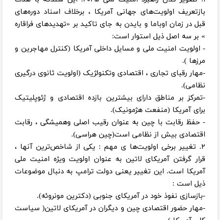
بازتعریف اولویت‌های جهانی آمریکا ، برخلاف اسناد دوره‌های
قبل در زمان اوباما و بایدن به جای تاکید بر «تهدیدهای فراقاره
» بر سه اصل ذیل استوار است:
- اولویت امنیت ملی و مسایل داخلی آمریکا (کنترل مهاجرین و
مرزها ).
-مهار رقبای تجاری ، اقتصادی وتکنولژیک (اولویت ثانوی درگیری
نظامی).
-تمرکز بر مناطق دارای بیشترین بازده اقتصادی و ژئوپلیتیک
برای آمریکا (منفعت هژمونیک).
- حفظ رقابت با چین به عنوان رقیب اصلی وهمیشگی ، رقابت
اقتصادی بیش از نظامی است(چین هراسی).
۲. تغییر برخی اولویت‌ها ی مهم : یکی از شاخص‌ترین آنها ،
قرار گرفتن آمریکای لاتین به عنوان اولویت ویژه امنیت ملی
آمریکا است. این تغییر یعنی دولت ترامپ به دنبال موضوعات
ذیل است :
-بازسازی نفوذ خود در آمریکای جنوبی (دکترین مونروئه).
-مهار حضور اقتصادی چین و دیگران در آمریکای لاتین( سیاست