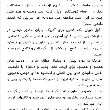
- نوعی فاصله گرفتن از درگیری نزدیک با مسایل و مشکلات
دیگران از جمله تروییکای اروپا ، غرب آسیا روسیه و هند حتی
چین در این سند ملاحظه می شود(به جز اسراییل که تعهد
دائمی است).
-افول دوران تک قطبی برای آمریکا، پایان حضور جهانی در
منازعات بین المللی، فائق آمدن بر هزینه های سنگین اقتصادی
و نظامی، باز تعریف نقش داخلی و خارجی و تمرکز بر نیمکره
غربی با اولویت منافع این کشور از دیگر دلایل و نتایج این سند
است.
-آمریکا در دوره پیش رو بدنبال موازنه سازی از دولت های
همسو و همسود برای ایجاد نظم جدید و دلخواه با تضعیف
نقش سازمان های بین المللی و اتحادیه ها ی مهمی همچون
سازمان ملل و اتحادیه اروپا و مدیریت صحنه رقابت با چین و
روسیه می باشد.
اما در خصوص خاورمیانه آنگونه که ترجمه و تحلیل گردیده
است مهم‌ترین بخش‌ها و محورهای این سند و تاثیرات آن بر
ایران عبارتند از :
۱. تصویر کلان راهبرد امنیت ملی ۲۰۲۵: این سندکه با هدف