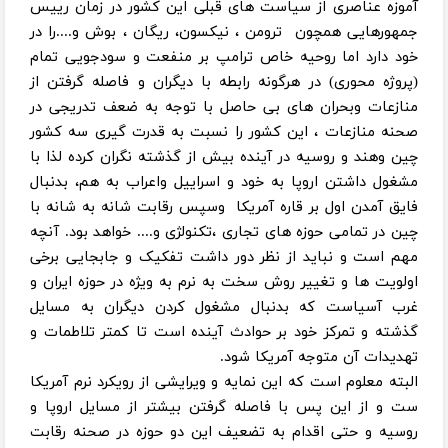
آموزه عناصری از سیاست های قبلی این کشور در زمان رییس
جمهورهایی همچون ترومن ، نیکسون، ریگان ، بوش و....را در
خود دارد اما روحیه خاص ترامپ بر منفعت و سودجویی تمام
(پروژه محوری) در هرگونه رابطه با دیگران و فاصله گرفتن از
منازعات وبحران های بی حاصل با توجه به ضعف تدریجی در
صحنه منازعات ، این کشور را نسبت به قدرت گیری سه کشور
چین وهند و روسیه در آینده بیش از گذشته نگران کرده لذا با
مشغول داشتن اروپا به خود و اسراییل واعراب به هم، بدنبال
فایق آمدن اول بر قاره آمریکا وسپس رقابت شانه به شانه با
چین در تمامی حوزه های تجاری ،تکنولژی و.... خواهد بود. آنچه
مهم است و نباید از نظر دور داشت تفکیک و جابجایی برخی
اولویت ها و تغییر روش سخت به نرم به ویژه در حوزه ایران و
غرب آسیاست که بدنبال مشغول کردن دیگران به مسایل
گذشته و تمرکز خود بر حوادث آینده است تا کمتر تلاطمات و
تهدیدات آن متوجه آمریکا شود.
البته معلوم است که این نمایه و ویرایشی از رویکرد نرم آمریکا
ست و از این پس با فاصله گرفتن بیشتر از مسایل اروپا و
روسیه و حتی اقدام به تضعیف این دو حوزه در صحنه رقابت