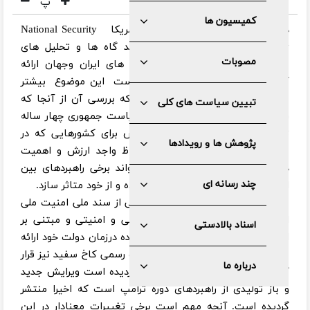
پ
کمیسیون ها
درخصوص نسخه جدید امنیت ملی آمریکا National Security
Strategy که اخیرا منتشر گردیده دید گاه ها و تحلیل های
مصوبات
مختلفی در فضای سیاسی و رسانه های ایران وجهان ارائه
گردیده است Etarh.com) ) لذا لازم است این موضوع بیشتر
مرور و ارزیابی و مقایسه شود. چرا که بررسی آن از آنجا که
تبیین سیاست های کلی
رویکرد عملیاتی این کشور در دوران ریاست جمهوری چهار ساله
ترامپ قلمداد می گردد علی الخصوص برای کشورهایی که در
پژوهش ها و رویدادها
جبهه مقابل آن قرار دارند از هر لحاظ واجد ارزش و اهمیت
دوچندان است تا آنجا که می تواند برخی راهبردهای بین
چند رسانه ای
المللی و ملی دیگر کشورها را تغییر داده و از خود متاثر سازد.
معمولا روسای جمهور آمریکا ویرایشی از سند ملی امنیت ملی
این کشور با مشورت مقامات سیاسی و امنیتی و مبتنی بر
اسناد بالادستی
اهداف و راهبردهای جدید ایالات متحده درزمان دولت خود ارائه
می دهند. سند جدید که برروی سایت رسمی کاخ سفید نیز قرار
درباره ما
گرفته وترجمه هایی از آن نیز ارایه گردیده است ویرایش جدید
و باز تولیدی از راهبردهای دوره ترامپ است که اخیرا منتشر
گردیده است. آنچه مهم است برخی تغییرات معنادار در این