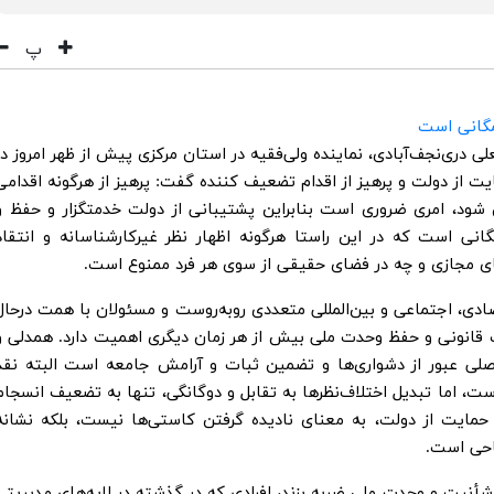
پ
نعلی دری‌نجف‌آبادی، نماینده ولی‌فقیه در استان مرکزی پیش از ظهر امروز در
ت از دولت و پرهیز از اقدام تضعیف کننده گفت: پرهیز از هرگونه اقدامی
د، امری ضروری است بنابراین پشتیبانی از دولت خدمتگزار و حفظ و
ی است که در این راستا هرگونه اظهار نظر غیرکارشناسانه و انتقاد
 مجازی و چه در فضای حقیقی از سوی هر فرد ممنوع است.
ادی، اجتماعی و بین‌المللی متعددی روبه‌روست و مسئولان با همت درحال
قانونی و حفظ وحدت ملی بیش از هر زمان دیگری اهمیت دارد. همدلی و
صلی عبور از دشواری‌ها و تضمین ثبات و آرامش جامعه است البته نقد
است، اما تبدیل اختلاف‌نظرها به تقابل و دوگانگی، تنها به تضعیف انسجام
حمایت از دولت، به معنای نادیده گرفتن کاستی‌ها نیست، بلکه نشانه
احی است.
ه شأنیت و وحدت ملی ضربه بزند، افرادی که در گذشته در لایه‌های مدیریتی