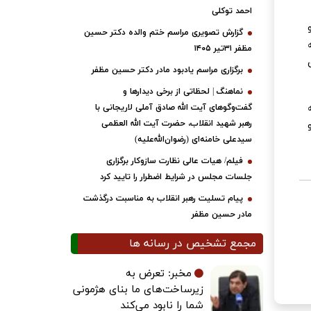
احمد توکلی
گزارش تصویری مراسم ختم والده دکتر حسین
مظفر ۳۱تیر ۱۴۰۵
برگزاری مراسم یادبود مادر دکتر حسین مظفر
نماهنگ | لحظاتی از برخی دیدارها و
گفت‌وگوهای آیت ‌الله صادق آملی لاریجانی با
رهبر شهید انقلاب، حضرت آیت‌ الله العظمی
سیدعلی خامنه‌ای (رضوان‌الله‌علیه)
فیلم/ هیات عالی نظارت سازوکار برگزاری
جلسات مجلس در شرایط اضطرار را تایید کرد
پیام تسلیت رهبر انقلاب به مناسبت درگذشت
مادر حسین مظفر
مجمع تشخیص در رسانه ها
مخبر: تعرض به
زیرساخت‌های ما بنای هژمونی
شما را نابود می‌کند