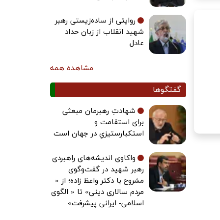
روایتی از ساده‌زیستی رهبر
شهید انقلاب از زبان حداد
عادل
مشاهده همه
گفتگوها
شهادتِ رهبرمان مبعثی
برای استقامت و
استکبارستیزیِ در جهان است
واکاوی اندیشه‌های راهبردی
رهبر شهید در گفت‌وگوی
مشروح با دکتر واعظ زاده؛ از «
مردم سالاری دینی» تا « الگوی
اسلامی- ایرانی پیشرفت»