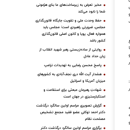
مخبر: تعرض به زیرساخت‌های ما بنای هژمونی
شما را نابود می‌کند
حفظ وحدت ملی و تقویت جایگاه قانون‌گذاری
مجلس، ضرورتی راهبردی است/ مجلس باید
همواره فعال، پویا و کانون اصلی قانون‌گذاری
کشور باشد
روایتی از ساده‌زیستی رهبر شهید انقلاب از
زبان حداد عادل
پاسخ محسن رضایی به تهدیدات ترامپ
هشدار آیت الله دری نجف‌آبادی به کشورهای
میزبان آمریکا و اسرائیل
شهادتِ رهبرمان مبعثی برای استقامت و
استکبارستیزیِ در جهان است
گزارش تصویری مراسم اولین سالگرد درگذشت
دکتر احمد توکلی عضو فقید مجمع تشخیص
مصلحت نظام
برگزاری مراسم اولین سالگرد درگذشت دکتر