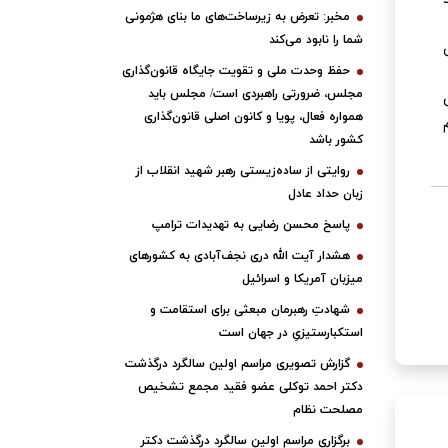
مخبر: تعرض به زیرساخت‌های ما بنای هژمونی
شما را نابود می‌کند
حفظ وحدت ملی و تقویت جایگاه قانون‌گذاری
مجلس، ضرورتی راهبردی است/ مجلس باید
همواره فعال، پویا و کانون اصلی قانون‌گذاری
کشور باشد
روایتی از ساده‌زیستی رهبر شهید انقلاب از
زبان حداد عادل
پاسخ محسن رضایی به تهدیدات ترامپ
هشدار آیت الله دری نجف‌آبادی به کشورهای
میزبان آمریکا و اسرائیل
شهادتِ رهبرمان مبعثی برای استقامت و
استکبارستیزیِ در جهان است
گزارش تصویری مراسم اولین سالگرد درگذشت
دکتر احمد توکلی عضو فقید مجمع تشخیص
مصلحت نظام
برگزاری مراسم اولین سالگرد درگذشت دکتر