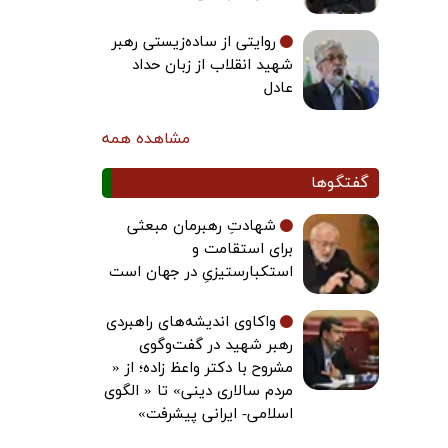
روایتی از ساده‌زیستی رهبر
شهید انقلاب از زبان حداد
عادل
مشاهده همه
گفتگوها
شهادتِ رهبرمان مبعثی
برای استقامت و
استکبارستیزیِ در جهان است
واکاوی اندیشه‌های راهبردی
رهبر شهید در گفت‌وگوی
مشروح با دکتر واعظ زاده؛ از «
مردم سالاری دینی» تا « الگوی
اسلامی- ایرانی پیشرفت»