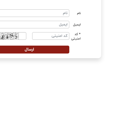
نام
ایمیل
* کد
امنیتی