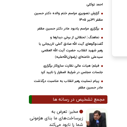
احمد توکلی
گزارش تصویری مراسم ختم والده دکتر حسین
مظفر ۳۱تیر ۱۴۰۵
برگزاری مراسم یادبود مادر دکتر حسین مظفر
نماهنگ | لحظاتی از برخی دیدارها و
گفت‌وگوهای آیت ‌الله صادق آملی لاریجانی با
رهبر شهید انقلاب، حضرت آیت‌ الله العظمی
سیدعلی خامنه‌ای (رضوان‌الله‌علیه)
فیلم/ هیات عالی نظارت سازوکار برگزاری
جلسات مجلس در شرایط اضطرار را تایید کرد
پیام تسلیت رهبر انقلاب به مناسبت درگذشت
مادر حسین مظفر
مجمع تشخیص در رسانه ها
مخبر: تعرض به
زیرساخت‌های ما بنای هژمونی
شما را نابود می‌کند