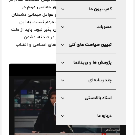
ابتدای درس خارج فقه با اشاره به حضور حماسی مردم در
کمیسیون ها
راهپیمایی ۲۲ دی علیه اغتشاشگران و عوامل میدانی دشمنان
ایران اسلامی، گفت: شناخت و بصیرت مردم نسبت به این
مصوبات
موقعیت مهم جز به لطف خداوند امکان پذیر نبود. باید از ملت
ایران به دلیل این وقت شناسی، حضور در صحنه، دشمن
شناسی و عزم راسخ در شناخت ارزش های اسلامی و انقلاب
تبیین سیاست های کلی
تشکر کنیم
پژوهش ها و رویدادها
چند رسانه ای
اسناد بالادستی
Play
درباره ما
Video