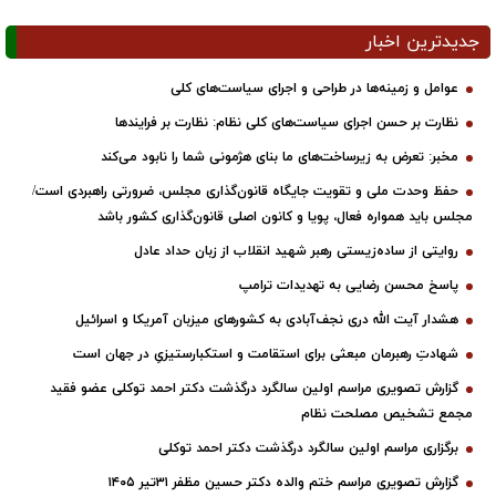
جدیدترین اخبار
عوامل و زمینه‌ها در طراحی و اجرای سیاست‌های کلی
نظارت بر حسن اجرای سیاست‌های کلی نظام: نظارت بر فرایندها
مخبر: تعرض به زیرساخت‌های ما بنای هژمونی شما را نابود می‌کند
حفظ وحدت ملی و تقویت جایگاه قانون‌گذاری مجلس، ضرورتی راهبردی است/
مجلس باید همواره فعال، پویا و کانون اصلی قانون‌گذاری کشور باشد
روایتی از ساده‌زیستی رهبر شهید انقلاب از زبان حداد عادل
پاسخ محسن رضایی به تهدیدات ترامپ
هشدار آیت الله دری نجف‌آبادی به کشورهای میزبان آمریکا و اسرائیل
شهادتِ رهبرمان مبعثی برای استقامت و استکبارستیزیِ در جهان است
گزارش تصویری مراسم اولین سالگرد درگذشت دکتر احمد توکلی عضو فقید
مجمع تشخیص مصلحت نظام
برگزاری مراسم اولین سالگرد درگذشت دکتر احمد توکلی
گزارش تصویری مراسم ختم والده دکتر حسین مظفر ۳۱تیر ۱۴۰۵