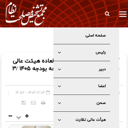
صفحه اصلی
فیلم/ هیات عالی نظارت سازوکار برگزاری جلسات مجلس در شرایط
اضطرار را تایید کرد
رئیس
گزارش تصویری جلسه فوق العاده هیئت عالی
نظارت با موضوع بررسی لایحه بودجه ۱۴۰۵ /۳
دبیر
اسفند ۱۴۰۴
اعضا
چند رسانه ای
»
گزارش تصویری
۱۴۰۴/۱۲/۰۳ - ۱۳:۵۲
صحن
کد خبر:
۶۵۰۴
پ
هیأت عالی نظارت