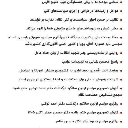
سخنی دردمندانه با برخی همسایگان عرب خلیج فارس
عوامل و زمینه‌ها در طراحی و اجرای سیاست‌های کلی
نظارت بر حسن اجرای سیاست‌های کلی نظام: نظارت بر فرایندها
مخبر: تعرض به زیرساخت‌های ما بنای هژمونی شما را نابود می‌کند
حفظ وحدت ملی و تقویت جایگاه قانون‌گذاری مجلس، ضرورتی راهبردی است/
مجلس باید همواره فعال، پویا و کانون اصلی قانون‌گذاری کشور باشد
روایتی از ساده‌زیستی رهبر شهید انقلاب از زبان حداد عادل
پاسخ محسن رضایی به تهدیدات ترامپ
هشدار آیت الله دری نجف‌آبادی به کشورهای میزبان آمریکا و اسرائیل
شهادتِ رهبرمان مبعثی برای استقامت و استکبارستیزیِ در جهان است
گزارش تصویری مراسم اولین سالگرد درگذشت دکتر احمد توکلی عضو فقید
مجمع تشخیص مصلحت نظام
برگزاری مراسم اولین سالگرد درگذشت دکتر احمد توکلی
گزارش تصویری مراسم ختم والده دکتر حسین مظفر ۳۱تیر ۱۴۰۵
برگزاری مراسم یادبود مادر دکتر حسین مظفر