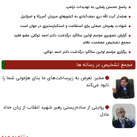
پاسخ محسن رضایی به تهدیدات ترامپ
هشدار آیت الله دری نجف‌آبادی به کشورهای میزبان آمریکا و اسرائیل
شهادتِ رهبرمان مبعثی برای استقامت و استکبارستیزیِ در جهان است
گزارش تصویری مراسم اولین سالگرد درگذشت دکتر احمد توکلی عضو فقید
مجمع تشخیص مصلحت نظام
برگزاری مراسم اولین سالگرد درگذشت دکتر احمد توکلی
مجمع تشخیص در رسانه ها
مخبر: تعرض به زیرساخت‌های ما بنای هژمونی شما را
نابود می‌کند
روایتی از ساده‌زیستی رهبر شهید انقلاب از زبان حداد
عادل
مشاهده همه