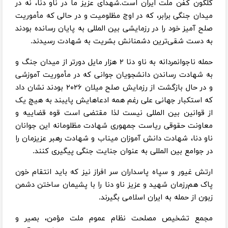
گلگون کفن ملت ایران است.شهدای عزیز ما در ناو دنا، نه در
میدان جنگی برابر، که در اوج مظلومیت و در حالی که مأموریت
صلح آمیز خود را در رزمایشی بین المللی به پایان رسانده بودند
به دست شقی‌ترین دشمنانش بشریت به شهادت رسیدند.
حمله ناجوانمردانه به ناو دنا ۲ هزار مایل دورتر از میدان جنگ و
به شهادت رساندن دانشجویان جوانی که در مأموریت آموزشی
و در حال بازگشت از رزمایش صلح میلان ۲۰۲۶ بودند نشان داد
که استکبار جهانی علی رغم همه ادعاهایش پایبند به هیچ یک
از قوانین بین المللی نیست لذا مقتضی است قوه قضاییه و
معاونت حقوقی ریاست جمهوری شهادت مظلومانه این جوانان
ناو‌ دنا، شهادت دانش آموزان میناب و شهادت رهبر عزیزمان را
در جوامع بین المللی به عنوان جنایت جنگی پیگیری کنند.
ارتش غیور و سپاه پاسداران سر افراز نیز که باید انتقام خون
پاک هم‌رزمان شهید و عزیز ناو دنا را با پشیمان ساختن دشمن
زبون از حمله به ایران اسلامی بگیرند.
مجمع تشخیص مصلحت نظام عموم ملت مؤمن، بصیر و