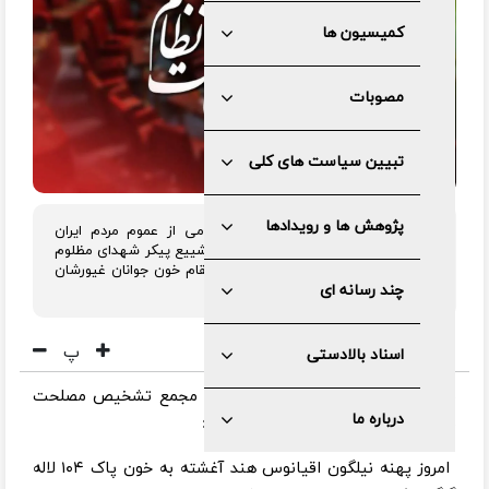
کمیسیون ها
مصوبات
تبیین سیاست های کلی
پژوهش ها و رویدادها
مجمع تشخیص مصلحت نظام در پیامی از عموم مردم ایران
اسلامی برای حضور در مراسم بدرقه و تشییع پیکر شهدای مظلوم
ناو دنا دعوت و اعلام کرد: ملت ایران انتقام خون جوانان غیورشان
را خواهند گرفت.
چند رسانه ای
پ
اسناد بالادستی
به گزارش مرکز رسانه و روابط عمومی مجمع تشخیص مصلحت
درباره ما
نظام، متن این پیام به شرح زیر است:
امروز پهنه نیلگون اقیانوس هند آغشته به خون پاک ۱۰۴ لاله