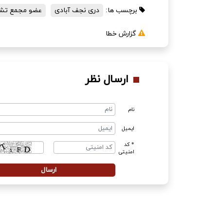
برچسب ها:
دری نجف آبادی
عضو مجمع تش
گزارش خطا
ارسال نظر
نام
ایمیل
* کد
امنیتی