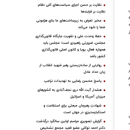
نظارت بر حسن اجرای سیاست‌های کلی نظام:
ی
نظارت بر فرایندها
مخبر: تعرض به زیرساخت‌های ما بنای هژمونی
شما را نابود می‌کند
حفظ وحدت ملی و تقویت جایگاه قانون‌گذاری
مجلس، ضرورتی راهبردی است/ مجلس باید
همواره فعال، پویا و کانون اصلی قانون‌گذاری
کشور باشد
روایتی از ساده‌زیستی رهبر شهید انقلاب از
زبان حداد عادل
پاسخ محسن رضایی به تهدیدات ترامپ
هشدار آیت الله دری نجف‌آبادی به کشورهای
میزبان آمریکا و اسرائیل
شهادتِ رهبرمان مبعثی برای استقامت و
استکبارستیزیِ در جهان است
گزارش تصویری مراسم اولین سالگرد درگذشت
دکتر احمد توکلی عضو فقید مجمع تشخیص