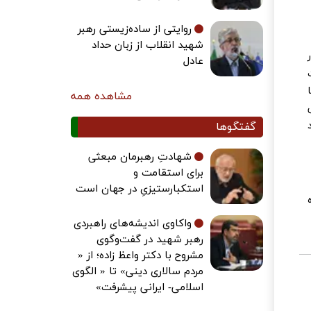
روایتی از ساده‌زیستی رهبر
شهید انقلاب از زبان حداد
عادل
مشاهده همه
گفتگوها
شهادتِ رهبرمان مبعثی
برای استقامت و
استکبارستیزیِ در جهان است
واکاوی اندیشه‌های راهبردی
رهبر شهید در گفت‌وگوی
مشروح با دکتر واعظ زاده؛ از «
مردم سالاری دینی» تا « الگوی
اسلامی- ایرانی پیشرفت»