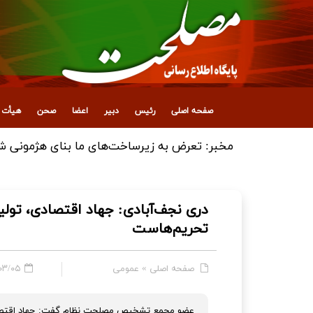
صفحه اصلی
رئیس
دبیر
اعضا
صحن
هیأت ع
انتصاب معاون جدید اداری، مالی و پشتیبانی
دری نجف‌آبادی: جهاد اقتصادی، تول
تحریم‌هاست
صفحه اصلی
»
عمومی
۵ - ۲۳:۳۵
عضو مجمع تشخیص مصلحت نظام گفت: جهاد اقتصادی