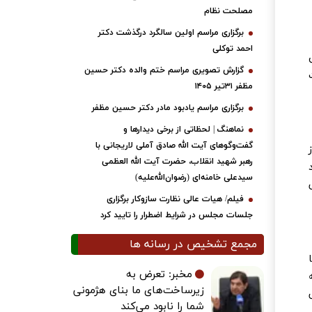
مصلحت نظام
برگزاری مراسم اولین سالگرد درگذشت دکتر
احمد توکلی
گزارش تصویری مراسم ختم والده دکتر حسین
مظفر ۳۱تیر ۱۴۰۵
برگزاری مراسم یادبود مادر دکتر حسین مظفر
نماهنگ | لحظاتی از برخی دیدارها و
گفت‌وگوهای آیت ‌الله صادق آملی لاریجانی با
رهبر شهید انقلاب، حضرت آیت‌ الله العظمی
سیدعلی خامنه‌ای (رضوان‌الله‌علیه)
فیلم/ هیات عالی نظارت سازوکار برگزاری
جلسات مجلس در شرایط اضطرار را تایید کرد
مجمع تشخیص در رسانه ها
مخبر: تعرض به
زیرساخت‌های ما بنای هژمونی
شما را نابود می‌کند