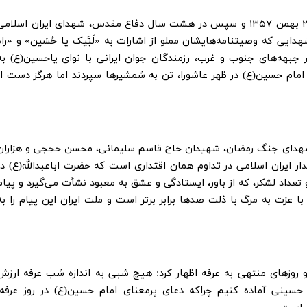
امام جمعه اراک بیان کرد: از ۱۵ خرداد ۱۳۴۲ تا ۲۲ بهمن ۱۳۵۷ و سپس در هشت سال دفاع مقدس، شهدای ایران اسلام
 شهدایی که وصیتنامه‌هایشان مملو از اشارات به «لَبَّیک یا حُسَین» و «راه
جبهه‌های جنوب و غرب، رزمندگان جوان ایرانی با نوای یاحسین(ع) به
امام حسین(ع) در ظهر عاشورا، تن به شمشیرها سپردند اما هرگز دست از
، شهدای جنگ رمضان، شهیدان حاج قاسم سلیمانی، محسن حججی و هزاران
ار ایران اسلامی در تداوم همان اقتداری است که حضرت اباعبدالله(ع) در
 تعداد لشکر، که از باور، ایستادگی و عشق به معبود نشأت می‌گیرد و پیام
ا عزت به مرگ با ذلت صدها برابر برتر است و ملت ایران این پیام را به
 روزهای منتهی به عرفه اظهار کرد: هیچ شبی به اندازه شب عرفه ارزش
م حسینی آماده کنیم چراکه دعای پرمعنای امام حسین(ع) در روز عرفه،