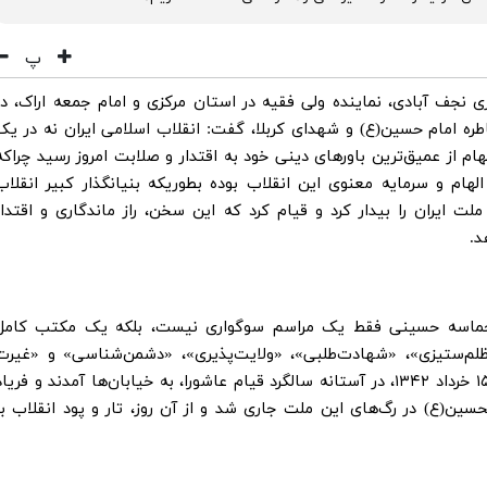
پ
ری نجف آبادی، نماینده ولی فقیه در استان مرکزی و امام جمعه اراک، در
طره امام حسین(ع) و شهدای کربلا، گفت: انقلاب اسلامی ایران نه در یک
هام از عمیق‌ترین باورهای دینی خود به اقتدار و صلابت امروز رسید چراکه
هام و سرمایه معنوی این انقلاب بوده بطوریکه بنیانگذار کبیر انقلاب
لت ایران را بیدار کرد و قیام کرد که این سخن، راز ماندگاری و اقتدار
د.
ا، حماسه حسینی فقط یک مراسم سوگواری نیست، بلکه یک مکتب کامل
م‌ستیزی»، «شهادت‌طلبی»، «ولایت‌پذیری»، «دشمن‌شناسی» و «غیرت
دینی» در هم تنیده شده است و ملت ایران در ۱۵ خرداد ۱۳۴۲، در آستانه سالگرد قیام عاشورا، به خیابان‌ها آمدند و فریا
حسین(ع) در رگ‌های این ملت جاری شد و از آن روز، تار و پود انقلاب با