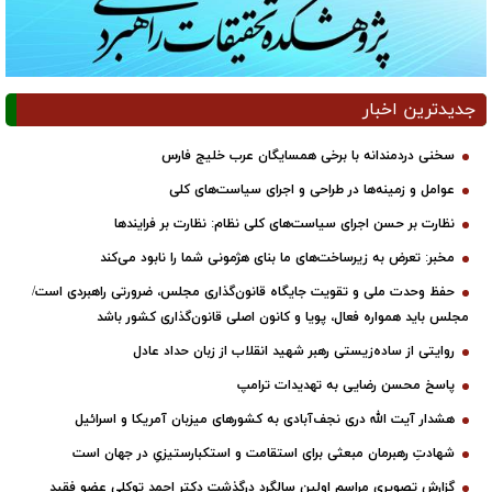
جدیدترین اخبار
سخنی دردمندانه با برخی همسایگان عرب خلیج فارس
عوامل و زمینه‌ها در طراحی و اجرای سیاست‌های کلی
نظارت بر حسن اجرای سیاست‌های کلی نظام: نظارت بر فرایندها
مخبر: تعرض به زیرساخت‌های ما بنای هژمونی شما را نابود می‌کند
حفظ وحدت ملی و تقویت جایگاه قانون‌گذاری مجلس، ضرورتی راهبردی است/
مجلس باید همواره فعال، پویا و کانون اصلی قانون‌گذاری کشور باشد
روایتی از ساده‌زیستی رهبر شهید انقلاب از زبان حداد عادل
پاسخ محسن رضایی به تهدیدات ترامپ
هشدار آیت الله دری نجف‌آبادی به کشورهای میزبان آمریکا و اسرائیل
شهادتِ رهبرمان مبعثی برای استقامت و استکبارستیزیِ در جهان است
گزارش تصویری مراسم اولین سالگرد درگذشت دکتر احمد توکلی عضو فقید